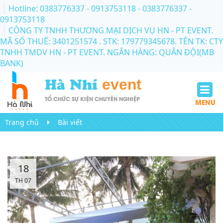
Hotline: 0383776337 - 0913753118
- 0383776337 -
0913753118
CÔNG TY TNHH THƯƠNG MẠI DỊCH VỤ HN - PT EVENT.
MÃ SỐ THUẾ: 3401251574 . STK: 179779345678. TÊN TK: CTY
TNHH TMDV HN - PT EVENT. NGÂN HÀNG: QUÂN ĐỘI(MB
BANK)
Hà Nhí
event
TỔ CHỨC SỰ KIỆN CHUYÊN NGHIỆP
MENU
Trang chủ
Bài viết
18
TH 07