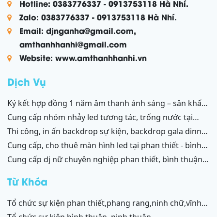
Hotline: 0383776337 - 0913753118 Hà Nhí.
Zalo: 0383776337 - 0913753118 Hà Nhí.
Email: djnganha@gmail.com,
amthanhhanhi@gmail.com
Website: www.amthanhhanhi.vn
Dịch Vụ
ký kết hợp đồng 1 năm âm thanh ánh sáng – sân khấu
resort mũi né, tiến thành, kê gà, phan thiết, ninh thuận
cung cấp nhóm nhảy led tương tác, trống nước tại
ninh thuận – bình thuận
thi công, in ấn backdrop sự kiện, backdrop gala dinner,
backdrop team building, backdrop cánh gà, chữ nổi
cung cấp, cho thuê màn hình led tại phan thiết - bình
3d, chữ nổi từ formex, chữ nổi hộp đèn led và ốp alu
thuận, ninh thuận - ninh chữ - phang rang
cung cấp dj nữ chuyên nghiệp phan thiết, bình thuận;
phan thiết, bình thuận - ninh thuận - ninh chữ - phan
ninh thuận, ninh chữ, phang rang
rang
Từ Khóa
tổ chức sự kiện phan thiết,phang rang,ninh chữ,vĩnh
hy,cam ranh
tổ chức sự kiện bình thuận, ninh thuận