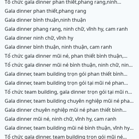
tổ chức gala dinner phan thiết,phang rang,ninh
chữ,vĩnh hy,cam ranh
gala dinner phan thiết,phang rang
gala dinner bình thuận,ninh thuận
gala dinner phang rang, ninh chữ, vĩnh hy, cam ranh
gala dinner ninh chữ, vĩnh hy
gala dinner bình thuận, ninh thuận, cam ranh
tổ chức gala dinner mũi né, phan thiết bình thuận,
ninh thuận, ninh chữ, vĩnh hy, cam ranh
tổ chức gala dinner mũi né bình thuận, ninh chữ, ninh
thuận, cam ranh
gala dinner, team building trọn gói phan thiết bình
thuận, phang rang, ninh thuận, vĩnh hy,cam ranh
gala dinner, team building trọn gói tại mũi né phan
thiết bình thuận, phang rang ninh chữ ninh thuận, cam
tổ chức team building, gala dinner trọn gói tại mũi né
ranh
phan thiết bình thuận, phang rang, ninh chữ, vĩnh hy,
gala dinner, team building chuyên nghiệp mũi né phan
ninh thuận, cam ranh
thiết, ninh chữ ninh thuận, vĩnh hy, cam ranh
gala dinner chuyên nghiệp mũi né phan thiết bình
thuận, ninh chữ, phang rang, ninh thuận, cam ranh
gala dinner mũi né, ninh chữ, vĩnh hy, cam ranh
gala dinner, team building mũi né bình thuận, vĩnh hy,
ninh chữ, cam ranh
tổ chức gala dinner, team building trọn gói mũi né