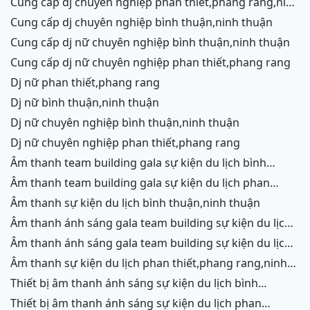
cung cấp dj chuyên nghiệp phan thiết,phang rang,ninh
chữ,vĩnh hy
cung cấp dj chuyên nghiệp bình thuận,ninh thuận
cung cấp dj nữ chuyên nghiệp bình thuận,ninh thuận
cung cấp dj nữ chuyên nghiệp phan thiết,phang rang
dj nữ phan thiết,phang rang
dj nữ bình thuận,ninh thuận
dj nữ chuyên nghiệp bình thuận,ninh thuận
dj nữ chuyên nghiệp phan thiết,phang rang
âm thanh team building gala sự kiện du lịch bình
thuận,ninh thuận
âm thanh team building gala sự kiện du lịch phan
thiết,phang rang,ninh chữ, vĩnh hy
âm thanh sự kiện du lịch bình thuận,ninh thuận
âm thanh ánh sáng gala team building sự kiện du lịch
bình thuận,ninh thuận
âm thanh ánh sáng gala team building sự kiện du lịch
phan thiết,phang rang,ninh chữ,vĩnh hy
âm thanh sự kiện du lịch phan thiết,phang rang,ninh
chữ,vĩnh hy,ninh thuận,cam ranh
thiết bị âm thanh ánh sáng sự kiện du lịch bình
thuận,ninh thuận
thiết bị âm thanh ánh sáng sự kiện du lịch phan