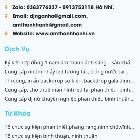
Zalo: 0383776337 - 0913753118 Hà Nhí.
Email: djnganha@gmail.com,
amthanhhanhi@gmail.com
Website: www.amthanhhanhi.vn
Dịch Vụ
ký kết hợp đồng 1 năm âm thanh ánh sáng – sân khấu
resort mũi né, tiến thành, kê gà, phan thiết, ninh thuận
cung cấp nhóm nhảy led tương tác, trống nước tại
ninh thuận – bình thuận
thi công, in ấn backdrop sự kiện, backdrop gala dinner,
backdrop team building, backdrop cánh gà, chữ nổi
cung cấp, cho thuê màn hình led tại phan thiết - bình
3d, chữ nổi từ formex, chữ nổi hộp đèn led và ốp alu
thuận, ninh thuận - ninh chữ - phang rang
cung cấp dj nữ chuyên nghiệp phan thiết, bình thuận;
phan thiết, bình thuận - ninh thuận - ninh chữ - phan
ninh thuận, ninh chữ, phang rang
rang
Từ Khóa
tổ chức sự kiện phan thiết,phang rang,ninh chữ,vĩnh
hy,cam ranh
tổ chức sự kiện bình thuận, ninh thuận