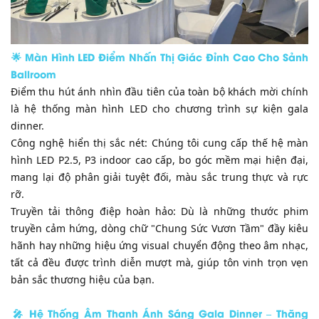
​🌟 Màn Hình LED Điểm Nhấn Thị Giác Đỉnh Cao Cho Sảnh
Ballroom
Điểm thu hút ánh nhìn đầu tiên của toàn bộ khách mời chính
là hệ thống màn hình LED cho chương trình sự kiện gala
dinner.
​Công nghệ hiển thị sắc nét: Chúng tôi cung cấp thế hệ màn
hình LED P2.5, P3 indoor cao cấp, bo góc mềm mại hiện đại,
mang lại độ phân giải tuyệt đối, màu sắc trung thực và rực
rỡ.
​Truyền tải thông điệp hoàn hảo: Dù là những thước phim
truyền cảm hứng, dòng chữ "Chung Sức Vươn Tầm" đầy kiêu
hãnh hay những hiệu ứng visual chuyển động theo âm nhạc,
tất cả đều được trình diễn mượt mà, giúp tôn vinh trọn vẹn
bản sắc thương hiệu của bạn.
​🎤 Hệ Thống Âm Thanh Ánh Sáng Gala Dinner – Thăng