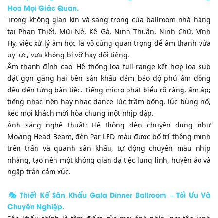
Hoa Mọi Giác Quan.
​Trong không gian kín và sang trọng của ballroom nhà hàng
tại Phan Thiết, Mũi Né, Kê Gà, Ninh Thuận, Ninh Chữ, Vĩnh
Hy, việc xử lý âm học là vô cùng quan trọng để âm thanh vừa
uy lực, vừa không bị vỡ hay dội tiếng.
​Âm thanh đỉnh cao: Hệ thống loa full-range kết hợp loa sub
đặt gọn gàng hai bên sân khấu đảm bảo độ phủ âm đồng
đều đến từng bàn tiệc. Tiếng micro phát biểu rõ ràng, ấm áp;
tiếng nhạc nền hay nhạc dance lúc trầm bổng, lúc bùng nổ,
kéo mọi khách mời hòa chung một nhịp đập.
​Ánh sáng nghệ thuật: Hệ thống đèn chuyên dụng như
Moving Head Beam, đèn Par LED màu được bố trí thông minh
trên trần và quanh sân khấu, tự động chuyển màu nhịp
nhàng, tạo nên một không gian dạ tiệc lung linh, huyền ảo và
ngập tràn cảm xúc.
​🎭 Thiết Kế Sân Khấu Gala Dinner Ballroom – Tối Ưu Và
Chuyên Nghiệp.