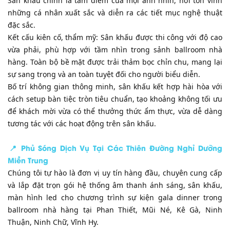
​Sân khấu chính là tâm điểm của mọi ánh nhìn, nơi tôn vinh
những cá nhân xuất sắc và diễn ra các tiết mục nghệ thuật
đặc sắc.
​Kết cấu kiên cố, thẩm mỹ: Sân khấu được thi công với độ cao
vừa phải, phù hợp với tầm nhìn trong sảnh ballroom nhà
hàng. Toàn bộ bề mặt được trải thảm bọc chỉn chu, mang lại
sự sang trọng và an toàn tuyệt đối cho người biểu diễn.
​Bố trí không gian thông minh, sân khấu kết hợp hài hòa với
cách setup bàn tiệc tròn tiêu chuẩn, tạo khoảng không tối ưu
để khách mời vừa có thể thưởng thức ẩm thực, vừa dễ dàng
tương tác với các hoạt động trên sân khấu.
​📍 Phủ Sóng Dịch Vụ Tại Các Thiên Đường Nghỉ Dưỡng
Miền Trung
​Chúng tôi tự hào là đơn vị uy tín hàng đầu, chuyên cung cấp
và lắp đặt trọn gói hệ thống âm thanh ánh sáng, sân khấu,
màn hình led cho chương trình sự kiện gala dinner trong
ballroom nhà hàng tại Phan Thiết, Mũi Né, Kê Gà, Ninh
Thuận, Ninh Chữ, Vĩnh Hy.