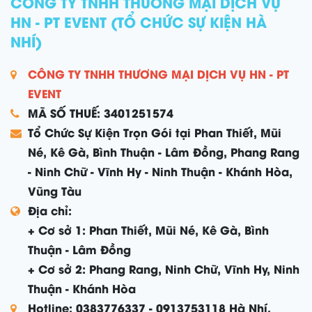
CÔNG TY TNHH THƯƠNG MẠI DỊCH VỤ
HN - PT EVENT (TỔ CHỨC SỰ KIỆN HÀ
NHÍ)
CÔNG TY TNHH THƯƠNG MẠI DỊCH VỤ HN - PT
EVENT
MÃ SỐ THUẾ: 3401251574
Tổ Chức Sự Kiện Trọn Gói tại Phan Thiết, Mũi
Né, Kê Gà, Bình Thuận - Lâm Đồng, Phang Rang
- Ninh Chữ - Vĩnh Hy - Ninh Thuận - Khánh Hòa,
Vũng Tàu
Địa chỉ:
+ Cơ sở 1: Phan Thiết, Mũi Né, Kê Gà, Bình
Thuận - Lâm Đồng
+ Cơ sở 2: Phang Rang, Ninh Chữ, Vĩnh Hy, Ninh
Thuận - Khánh Hòa
Hotline: 0383776337 - 0913753118 Hà Nhí.