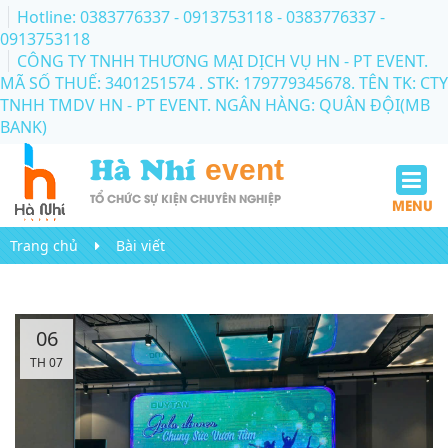
Hotline: 0383776337 - 0913753118
- 0383776337 -
0913753118
CÔNG TY TNHH THƯƠNG MẠI DỊCH VỤ HN - PT EVENT.
MÃ SỐ THUẾ: 3401251574 . STK: 179779345678. TÊN TK: CTY
TNHH TMDV HN - PT EVENT. NGÂN HÀNG: QUÂN ĐỘI(MB
BANK)
Hà Nhí
event
TỔ CHỨC SỰ KIỆN CHUYÊN NGHIỆP
MENU
Trang chủ
Bài viết
06
TH 07