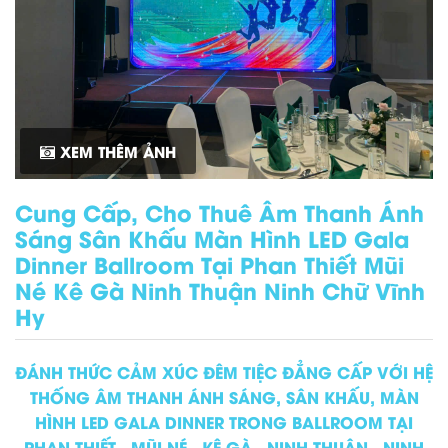
XEM THÊM ẢNH
Cung Cấp, Cho Thuê Âm Thanh Ánh
Sáng Sân Khấu Màn Hình LED Gala
Dinner Ballroom Tại Phan Thiết Mũi
Né Kê Gà Ninh Thuận Ninh Chữ Vĩnh
Hy
ĐÁNH THỨC CẢM XÚC ĐÊM TIỆC ĐẲNG CẤP VỚI HỆ
THỐNG ÂM THANH ÁNH SÁNG, SÂN KHẤU, MÀN
HÌNH LED GALA DINNER TRONG BALLROOM TẠI
PHAN THIẾT - MŨI NÉ - KÊ GÀ - NINH THUẬN - NINH