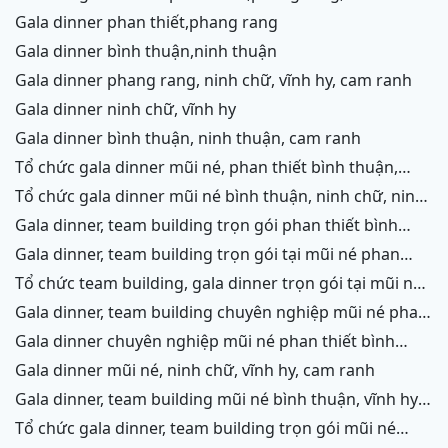
chữ,vĩnh hy,cam ranh
gala dinner phan thiết,phang rang
gala dinner bình thuận,ninh thuận
gala dinner phang rang, ninh chữ, vĩnh hy, cam ranh
gala dinner ninh chữ, vĩnh hy
gala dinner bình thuận, ninh thuận, cam ranh
tổ chức gala dinner mũi né, phan thiết bình thuận,
ninh thuận, ninh chữ, vĩnh hy, cam ranh
tổ chức gala dinner mũi né bình thuận, ninh chữ, ninh
thuận, cam ranh
gala dinner, team building trọn gói phan thiết bình
thuận, phang rang, ninh thuận, vĩnh hy,cam ranh
gala dinner, team building trọn gói tại mũi né phan
thiết bình thuận, phang rang ninh chữ ninh thuận, cam
tổ chức team building, gala dinner trọn gói tại mũi né
ranh
phan thiết bình thuận, phang rang, ninh chữ, vĩnh hy,
gala dinner, team building chuyên nghiệp mũi né phan
ninh thuận, cam ranh
thiết, ninh chữ ninh thuận, vĩnh hy, cam ranh
gala dinner chuyên nghiệp mũi né phan thiết bình
thuận, ninh chữ, phang rang, ninh thuận, cam ranh
gala dinner mũi né, ninh chữ, vĩnh hy, cam ranh
gala dinner, team building mũi né bình thuận, vĩnh hy,
ninh chữ, cam ranh
tổ chức gala dinner, team building trọn gói mũi né