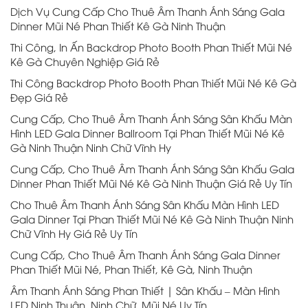
Dịch Vụ Cung Cấp Cho Thuê Âm Thanh Ánh Sáng Gala
Dinner Mũi Né Phan Thiết Kê Gà Ninh Thuận
Thi Công, In Ấn Backdrop Photo Booth Phan Thiết Mũi Né
Kê Gà Chuyên Nghiệp Giá Rẻ
Thi Công Backdrop Photo Booth Phan Thiết Mũi Né Kê Gà
Đẹp Giá Rẻ
Cung Cấp, Cho Thuê Âm Thanh Ánh Sáng Sân Khấu Màn
Hình LED Gala Dinner Ballroom Tại Phan Thiết Mũi Né Kê
Gà Ninh Thuận Ninh Chữ Vĩnh Hy
Cung Cấp, Cho Thuê Âm Thanh Ánh Sáng Sân Khấu Gala
Dinner Phan Thiết Mũi Né Kê Gà Ninh Thuận Giá Rẻ Uy Tín
Cho Thuê Âm Thanh Ánh Sáng Sân Khấu Màn Hình LED
Gala Dinner Tại Phan Thiết Mũi Né Kê Gà Ninh Thuận Ninh
Chữ Vĩnh Hy Giá Rẻ Uy Tín
Cung Cấp, Cho Thuê Âm Thanh Ánh Sáng Gala Dinner
Phan Thiết Mũi Né, Phan Thiết, Kê Gà, Ninh Thuận
Âm Thanh Ánh Sáng Phan Thiết | Sân Khấu – Màn Hình
LED Ninh Thuận, Ninh Chữ, Mũi Né Uy Tín