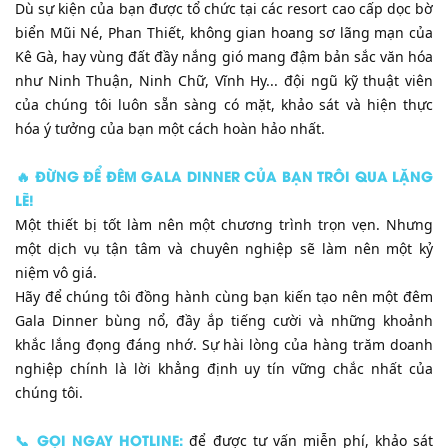
​Dù sự kiện của bạn được tổ chức tại các resort cao cấp dọc bờ
biển Mũi Né, Phan Thiết, không gian hoang sơ lãng mạn của
Kê Gà, hay vùng đất đầy nắng gió mang đậm bản sắc văn hóa
như Ninh Thuận, Ninh Chữ, Vĩnh Hy... đội ngũ kỹ thuật viên
của chúng tôi luôn sẵn sàng có mặt, khảo sát và hiện thực
hóa ý tưởng của bạn một cách hoàn hảo nhất.
​🔥 ĐỪNG ĐỂ ĐÊM GALA DINNER CỦA BẠN TRÔI QUA LẶNG
LẼ!
​Một thiết bị tốt làm nên một chương trình trọn vẹn. Nhưng
một dịch vụ tận tâm và chuyên nghiệp sẽ làm nên một kỷ
niệm vô giá.
​Hãy để chúng tôi đồng hành cùng bạn kiến tạo nên một đêm
Gala Dinner bùng nổ, đầy ắp tiếng cười và những khoảnh
khắc lắng đọng đáng nhớ. Sự hài lòng của hàng trăm doanh
nghiệp chính là lời khẳng định uy tín vững chắc nhất của
chúng tôi.
📞 GỌI NGAY HOTLINE:
để được tư vấn miễn phí, khảo sát