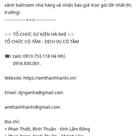
sảnh ballroom nhà hàng và nhận báo giá trọn gói tốt nhất thị
trường!
--------------⭐️⭐️⭐️--------------
✨✨ TỔ CHỨC SỰ KIỆN HÀ NHÍ ✨✨
TỔ CHỨC CÓ TÂM - DỊCH VỤ CÓ TẦM
☎/ zalo: 0913.753.118 Hà Nhí.
0916.830.001.
Website: https://amthanhhanhi.vn/
Email: djnganha@gmail.com
amthanhhanhi@gmail.com
Địa chỉ:
+ Phan Thiết, Bình Thuận - tỉnh Lâm Đồng