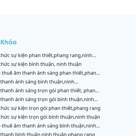
 Khóa
,vĩnh hy,cam ranh
 chức sự kiện bình thuận, ninh thuận
g,ninh chữ,vĩnh hy,cam ranh
ận,ninh chữ,vĩnh hy,cam ranh
g,cam ranh
ận
 chức sự kiện trọn gói phan thiết,phang rang
 chức sự kiện trọn gói bình thuận,ninh thuận
ận,ninh chữ,vĩnh hy,phang rang,cam ranh
 thanh bình thuận,ninh thuận,phang rang