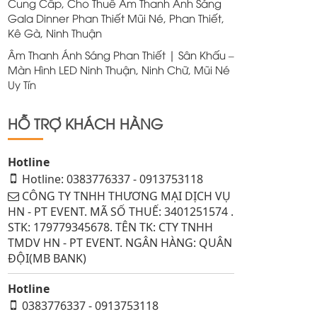
Cung Cấp, Cho Thuê Âm Thanh Ánh Sáng
Gala Dinner Phan Thiết Mũi Né, Phan Thiết,
Kê Gà, Ninh Thuận
Âm Thanh Ánh Sáng Phan Thiết | Sân Khấu –
Màn Hình LED Ninh Thuận, Ninh Chữ, Mũi Né
Uy Tín
HỖ TRỢ KHÁCH HÀNG
Hotline
Hotline: 0383776337 - 0913753118
CÔNG TY TNHH THƯƠNG MẠI DỊCH VỤ
HN - PT EVENT. MÃ SỐ THUẾ: 3401251574 .
STK: 179779345678. TÊN TK: CTY TNHH
TMDV HN - PT EVENT. NGÂN HÀNG: QUÂN
ĐỘI(MB BANK)
Hotline
0383776337 - 0913753118