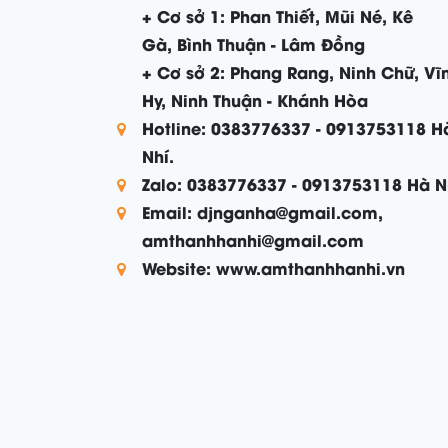
+ Cơ sở 1: Phan Thiết, Mũi Né, Kê
Gà, Bình Thuận - Lâm Đồng
+ Cơ sở 2: Phang Rang, Ninh Chữ, Vĩ
Hy, Ninh Thuận - Khánh Hòa
Hotline: 0383776337 - 0913753118 H
Nhí.
Zalo: 0383776337 - 0913753118 Hà N
Email: djnganha@gmail.com,
amthanhhanhi@gmail.com
Website: www.amthanhhanhi.vn