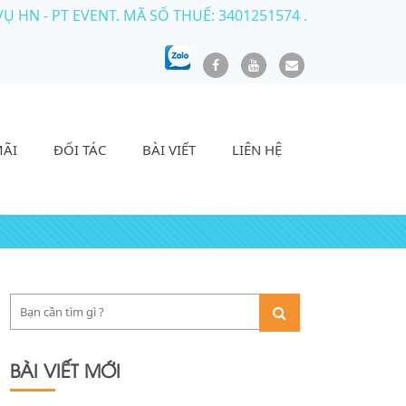
HN - PT EVENT. MÃ SỐ THUẾ: 3401251574 .
MÃI
ĐỐI TÁC
BÀI VIẾT
LIÊN HỆ
BÀI VIẾT MỚI