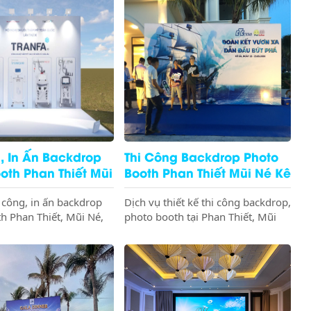
, In Ấn Backdrop
Thi Công Backdrop Photo
oth Phan Thiết Mũi
Booth Phan Thiết Mũi Né Kê
à Chuyên Nghiệp
Gà Đẹp Giá Rẻ
i công, in ấn backdrop
Dịch vụ thiết kế thi công backdrop,
h Phan Thiết, Mũi Né,
photo booth tại Phan Thiết, Mũi
 gói, sang trọng cho hội
Né, Kê Gà chuyên nghiệp. Đột phá
iện. Cam kết chất lượng
ý tưởng, nâng tầm thương hiệu
tiến độ. Gọi ngay!
cho sự kiện của bạn. Gọi ngay!