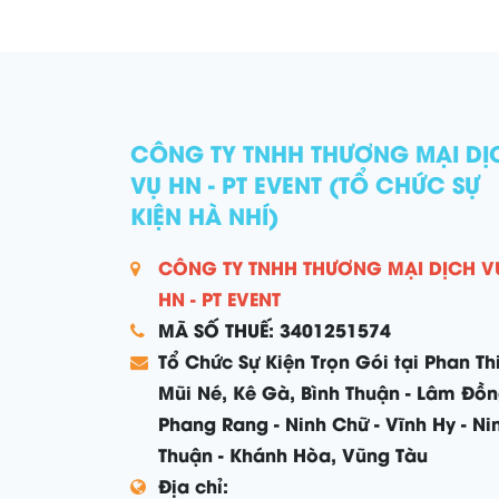
ngay để giữ lịch!
party, bea
– booking 
CÔNG TY TNHH THƯƠNG MẠI DỊ
VỤ HN - PT EVENT (TỔ CHỨC SỰ
KIỆN HÀ NHÍ)
CÔNG TY TNHH THƯƠNG MẠI DỊCH V
HN - PT EVENT
MÃ SỐ THUẾ: 3401251574
Tổ Chức Sự Kiện Trọn Gói tại Phan Thi
Mũi Né, Kê Gà, Bình Thuận - Lâm Đồn
Phang Rang - Ninh Chữ - Vĩnh Hy - Ni
Thuận - Khánh Hòa, Vũng Tàu
Địa chỉ: