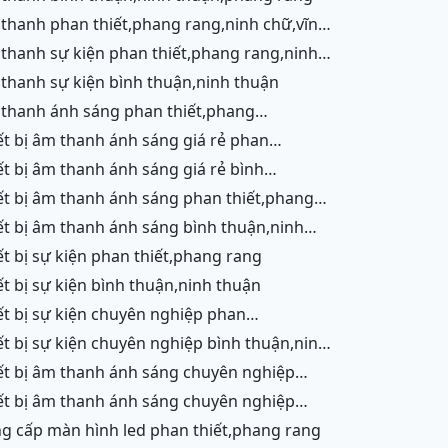
 cam ranh
ận
 thanh sự kiện bình thuận,ninh thuận
g,ninh chữ,vĩnh hy,cam ranh
ết,phang rang,ninh chữ,vĩnh hy, ninh thuận
ận,ninh thuận
g,ninh chữ,vĩnh hy,cam ranh
ận
iết bị sự kiện phan thiết,phang rang
iết bị sự kiện bình thuận,ninh thuận
ết,phang rang,ninh chữ,vĩnh hy,cam ranh
ận
n thiết,phang rang,ninh chữ,vĩnh hy,cam
h,ninh thuận
h thuận,ninh thuận
ng cấp màn hình led phan thiết,phang rang