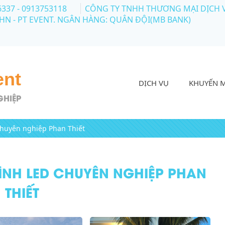
6337 - 0913753118
CÔNG TY TNHH THƯƠNG MẠI DỊCH VỤ 
 HN - PT EVENT. NGÂN HÀNG: QUÂN ĐỘI(MB BANK)
ent
DỊCH VỤ
KHUYẾN 
GHIỆP
huyên nghiệp Phan Thiết
NH LED CHUYÊN NGHIỆP PHAN
THIẾT