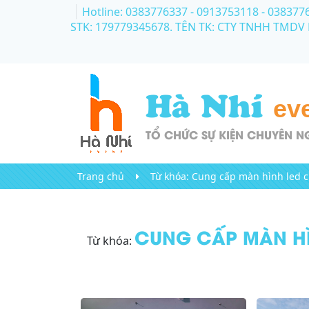
Hotline: 0383776337 - 0913753118
- 038377
STK: 179779345678. TÊN TK: CTY TNHH TMDV
Hà Nhí
ev
TỔ CHỨC SỰ KIỆN CHUYÊN N
Trang chủ
Từ khóa:
Cung cấp màn hình led c
CUNG CẤP MÀN HÌ
Từ khóa: