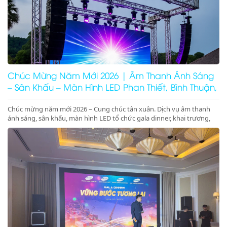
Chúc Mừng Năm Mới 2026 | Âm Thanh Ánh Sáng
– Sân Khấu – Màn Hình LED Phan Thiết, Bình Thuận,
Ninh Thuận
Chúc mừng năm mới 2026 – Cung chúc tân xuân. Dịch vụ âm thanh
ánh sáng, sân khấu, màn hình LED tổ chức gala dinner, khai trương,
khánh thành, động thổ tại Phan Thiết, Bình Thuận, Ninh Thuận. Giá
tốt – chuyên nghiệp – concept 2026