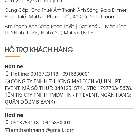
Chữ Vĩnh Hy Giá Rẻ Uy Tín
Cung Cấp, Cho Thuê Âm Thanh Ánh Sáng Gala Dinner
Phan Thiết Mũi Né, Phan Thiết, Kê Gà, Ninh Thuận
Âm Thanh Ánh Sáng Phan Thiết | Sân Khấu – Màn Hình
LED Ninh Thuận, Ninh Chữ, Mũi Né Uy Tín
HỖ TRỢ KHÁCH HÀNG
Hotline
Hotline: 0913753118 - 0916830001
CÔNG TY TNHH THƯƠNG MẠI DỊCH VỤ HN - PT
EVENT. MÃ SỐ THUẾ: 3401251574 . STK: 179779345678.
TÊN TK: CTY TNHH TMDV HN - PT EVENT. NGÂN HÀNG:
QUÂN ĐỘI(MB BANK)
Hotline
0913753118 - 0916830001
amthanhhanhi@gmail.com