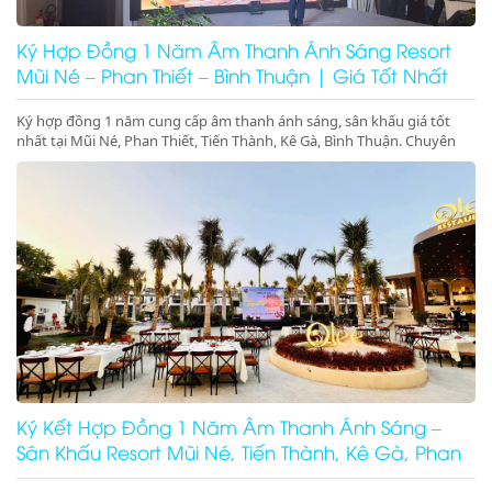
Ký Hợp Đồng 1 Năm Âm Thanh Ánh Sáng Resort
Mũi Né – Phan Thiết – Bình Thuận | Giá Tốt Nhất
Ký hợp đồng 1 năm cung cấp âm thanh ánh sáng, sân khấu giá tốt
nhất tại Mũi Né, Phan Thiết, Tiến Thành, Kê Gà, Bình Thuận. Chuyên
gala dinner, pool party, beach party resort chuyên nghiệp. Gọi ngay để
giữ lịch!
Ký Kết Hợp Đồng 1 Năm Âm Thanh Ánh Sáng –
Sân Khấu Resort Mũi Né, Tiến Thành, Kê Gà, Phan
Thiết, Ninh Thuận