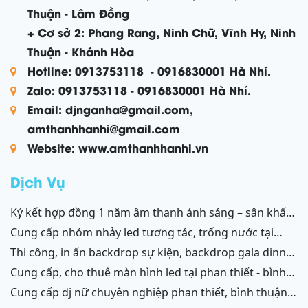
Thuận - Lâm Đồng
+ Cơ sở 2: Phang Rang, Ninh Chữ, Vĩnh Hy, Ninh
Thuận - Khánh Hòa
Hotline: 0913753118 - 0916830001 Hà Nhí.
Zalo: 0913753118 - 0916830001 Hà Nhí.
Email: djnganha@gmail.com,
amthanhhanhi@gmail.com
Website: www.amthanhhanhi.vn
Dịch Vụ
ký kết hợp đồng 1 năm âm thanh ánh sáng – sân khấu
resort mũi né, tiến thành, kê gà, phan thiết, ninh thuận
cung cấp nhóm nhảy led tương tác, trống nước tại
ninh thuận – bình thuận
thi công, in ấn backdrop sự kiện, backdrop gala dinner,
backdrop team building, backdrop cánh gà, chữ nổi
cung cấp, cho thuê màn hình led tại phan thiết - bình
3d, chữ nổi từ formex, chữ nổi hộp đèn led và ốp alu
thuận, ninh thuận - ninh chữ - phang rang
cung cấp dj nữ chuyên nghiệp phan thiết, bình thuận;
phan thiết, bình thuận - ninh thuận - ninh chữ - phan
ninh thuận, ninh chữ, phang rang