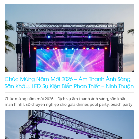
sân khấu cưới trên biển sang trọng, lãng mạn, đẳng cấp
Chúc Mừng Năm Mới 2026 – Âm Thanh Ánh Sáng,
Sân Khấu, LED Sự Kiện Biển Phan Thiết – Ninh Thuận
Chúc mừng năm mới 2026 – Dịch vụ âm thanh ánh sáng, sân khấu,
màn hình LED chuyên nghiệp cho gala dinner, pool party, beach party
tại Phan Thiết, Ninh Thuận. Nhận ký hợp đồng dài hạn giá tốt.