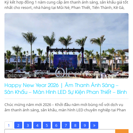
Ký kết hợp đồng 1 năm cung cấp âm thanh ánh sáng, sân khấu giá tốt
nhất cho resort, nhà hàng tại Mũi Né, Phan Thiết, Tiến Thành, Kê Gà,
Ninh Thuận, Ninh Chữ, Phan Rang. Tổ chức gala dinner, pool party,
beach party chuyên nghiệp – booking nhanh – giá tối ưu
Happy New Year 2026 | Âm Thanh Ánh Sáng –
Sân Khấu – Màn Hình LED Sự Kiện Phan Thiết – Bình
Thuận – Ninh Thuận
Chúc mừng năm mới 2026 – Khởi đầu năm mới bùng nổ với dịch vụ
âm thanh ánh sáng, sân khấu, màn hình LED chuyên nghiệp tại Phan
Thiết, Bình Thuận, Ninh Thuận. Nhận ký hợp đồng 1 năm giá tốt tại
resort, nhà hàng Mũi Né, Ninh Chữ, Phan Rang.
1
2
3
4
5
6
7
8
9