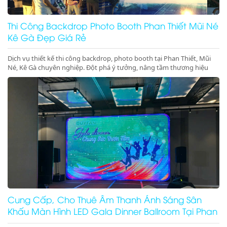
Thi Công Backdrop Photo Booth Phan Thiết Mũi Né
Kê Gà Đẹp Giá Rẻ
Dịch vụ thiết kế thi công backdrop, photo booth tại Phan Thiết, Mũi
Né, Kê Gà chuyên nghiệp. Đột phá ý tưởng, nâng tầm thương hiệu
cho sự kiện của bạn. Gọi ngay!
Cung Cấp, Cho Thuê Âm Thanh Ánh Sáng Sân
Khấu Màn Hình LED Gala Dinner Ballroom Tại Phan
Thiết Mũi Né Kê Gà Ninh Thuận Ninh Chữ Vĩnh Hy