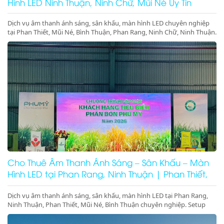
Hình LED Ninh Thuận, Ninh Chữ, Mũi Né Uy Tín
Dịch vụ âm thanh ánh sáng, sân khấu, màn hình LED chuyên nghiệp
tại Phan Thiết, Mũi Né, Bình Thuận, Phan Rang, Ninh Chữ, Ninh Thuận.
Setup trọn gói sự kiện, gala dinner, hội nghị. Gọi ngay!
Cho Thuê Âm Thanh Ánh Sáng – Sân Khấu – Màn
Hình LED tại Phan Rang, Ninh Thuận | Phan Thiết,
Mũi Né, Bình Thuận
Dịch vụ âm thanh ánh sáng, sân khấu, màn hình LED tại Phan Rang,
Ninh Thuận, Phan Thiết, Mũi Né, Bình Thuận chuyên nghiệp. Setup
trọn gói sự kiện, gala dinner, pool party, giá tốt – thi công nhanh –
thiết bị hiện đại.