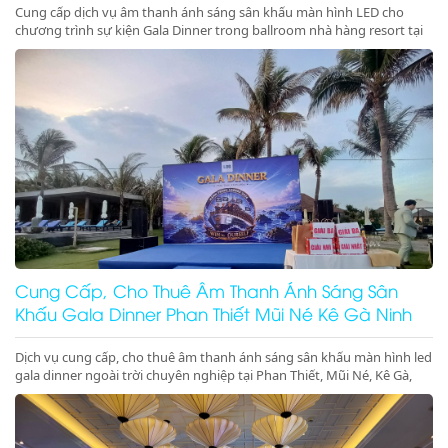
Cung cấp dịch vụ âm thanh ánh sáng sân khấu màn hình LED cho
chương trình sự kiện Gala Dinner trong ballroom nhà hàng resort tại
Phan Thiết, Mũi Né, Kê Gà, Ninh Thuận, Ninh Chữ, Vĩnh Hy chuyên
nghiệp, đẳng cấp. Đặt lịch ngay nhận ưu đãi lớn!
Cung Cấp, Cho Thuê Âm Thanh Ánh Sáng Sân
Khấu Gala Dinner Phan Thiết Mũi Né Kê Gà Ninh
Thuận Giá Rẻ Uy Tín
Dịch vụ cung cấp, cho thuê âm thanh ánh sáng sân khấu màn hình led
gala dinner ngoài trời chuyên nghiệp tại Phan Thiết, Mũi Né, Kê Gà,
Ninh Thuận, Ninh Chữ, Vĩnh Hy. Hệ thống hiện đại, setup trọn gói, gọi
ngay nhận ưu đãi lớn!