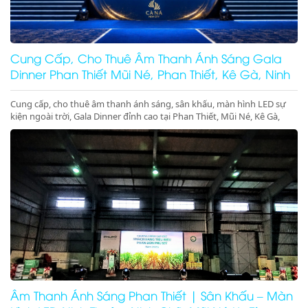
Cung Cấp, Cho Thuê Âm Thanh Ánh Sáng Gala
Dinner Phan Thiết Mũi Né, Phan Thiết, Kê Gà, Ninh
Thuận
Cung cấp, cho thuê âm thanh ánh sáng, sân khấu, màn hình LED sự
kiện ngoài trời, Gala Dinner đỉnh cao tại Phan Thiết, Mũi Né, Kê Gà,
Ninh Thuận, Ninh Chữ, Vĩnh Hy. Thiết bị hiện đại, giá cực tốt. Gọi ngay
nhận ưu đãi lớn!
Âm Thanh Ánh Sáng Phan Thiết | Sân Khấu – Màn