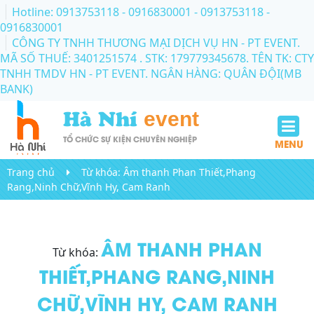
Hotline: 0913753118 - 0916830001
- 0913753118 -
0916830001
CÔNG TY TNHH THƯƠNG MẠI DỊCH VỤ HN - PT EVENT.
MÃ SỐ THUẾ: 3401251574 . STK: 179779345678. TÊN TK: CTY
TNHH TMDV HN - PT EVENT. NGÂN HÀNG: QUÂN ĐỘI(MB
BANK)
Hà Nhí
event
TỔ CHỨC SỰ KIỆN CHUYÊN NGHIỆP
MENU
Trang chủ
Từ khóa:
Âm thanh Phan Thiết,Phang
Rang,Ninh Chữ,Vĩnh Hy, Cam Ranh
ÂM THANH PHAN
Từ khóa:
THIẾT,PHANG RANG,NINH
CHỮ,VĨNH HY, CAM RANH