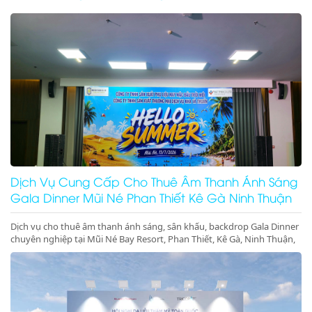
Dịch Vụ Cung Cấp Cho Thuê Âm Thanh Ánh Sáng
Gala Dinner Mũi Né Phan Thiết Kê Gà Ninh Thuận
Dịch vụ cho thuê âm thanh ánh sáng, sân khấu, backdrop Gala Dinner
chuyên nghiệp tại Mũi Né Bay Resort, Phan Thiết, Kê Gà, Ninh Thuận,
Ninh Chữ, Vĩnh Hy. Thiết bị hiện đại, giá cực tốt. Gọi ngay!