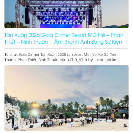
Tân Xuân 2026 Gala Dinner Resort Mũi Né – Phan
Thiết – Ninh Thuận | Âm Thanh Ánh Sáng Sự Kiện
Cao Cấp
Tổ chức Gala Dinner Tân Xuân 2026 tại resort Mũi Né, Kê Gà, Tiến
Thành, Phan Thiết, Bình Thuận, Ninh Chữ, Vĩnh Hy – trọn gói âm
thanh ánh sáng, sân khấu, màn hình LED, concept sự kiện đầu năm
sang trọng – đặt lịch ngay hôm nay!