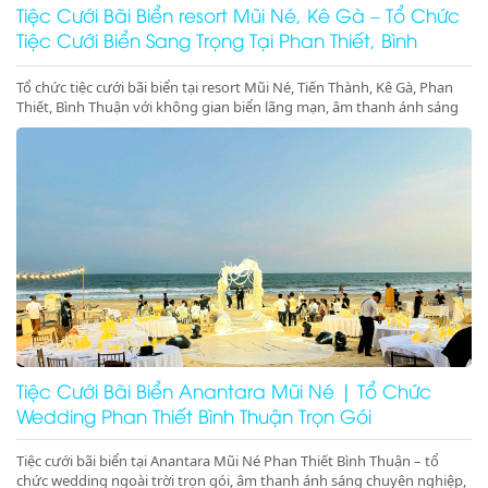
Tiệc Cưới Bãi Biển resort Mũi Né, Kê Gà – Tổ Chức
Tiệc Cưới Biển Sang Trọng Tại Phan Thiết, Bình
Thuận
Tổ chức tiệc cưới bãi biển tại resort Mũi Né, Tiến Thành, Kê Gà, Phan
Thiết, Bình Thuận với không gian biển lãng mạn, âm thanh ánh sáng
chuyên nghiệp, sân khấu cưới đẳng cấp. Liên hệ ngay để đặt dịch vụ
tiệc cưới biển trọn gói, sang trọng và đáng nhớ
Tiệc Cưới Bãi Biển Anantara Mũi Né | Tổ Chức
Wedding Phan Thiết Bình Thuận Trọn Gói
Tiệc cưới bãi biển tại Anantara Mũi Né Phan Thiết Bình Thuận – tổ
chức wedding ngoài trời trọn gói, âm thanh ánh sáng chuyên nghiệp,