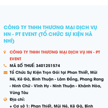
CÔNG TY TNHH THƯƠNG MẠI DỊCH VỤ
HN - PT EVENT (TỔ CHỨC SỰ KIỆN HÀ
NHÍ)
CÔNG TY TNHH THƯƠNG MẠI DỊCH VỤ HN - PT
EVENT
MÃ SỐ THUẾ: 3401251574
Tổ Chức Sự Kiện Trọn Gói tại Phan Thiết, Mũi
Né, Kê Gà, Bình Thuận - Lâm Đồng, Phang Rang
- Ninh Chữ - Vĩnh Hy - Ninh Thuận - Khánh Hòa,
Vũng Tàu
Địa chỉ:
+ Cơ sở 1: Phan Thiết, Mũi Né, Kê Gà, Bình