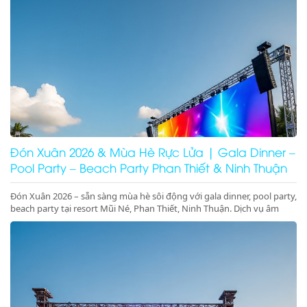
Đón Xuân 2026 & Mùa Hè Rực Lửa | Gala Dinner –
Pool Party – Beach Party Phan Thiết & Ninh Thuận
Đón Xuân 2026 – sẵn sàng mùa hè sôi động với gala dinner, pool party,
beach party tại resort Mũi Né, Phan Thiết, Ninh Thuận. Dịch vụ âm
thanh ánh sáng – sân khấu – LED chuyên nghiệp, đặt lịch ngay!