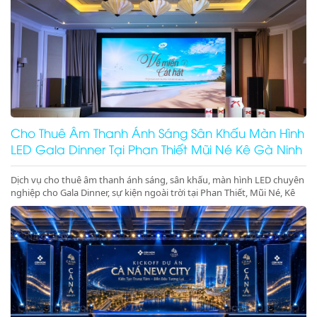
Cho Thuê Âm Thanh Ánh Sáng Sân Khấu Màn Hình
LED Gala Dinner Tại Phan Thiết Mũi Né Kê Gà Ninh
Thuận Ninh Chữ Vĩnh Hy Giá Rẻ Uy Tín
Dịch vụ cho thuê âm thanh ánh sáng, sân khấu, màn hình LED chuyên
nghiệp cho Gala Dinner, sự kiện ngoài trời tại Phan Thiết, Mũi Né, Kê
Gà, Ninh Thuận, Ninh Chữ, Vĩnh Hy. Thiết bị hiện đại, giá gốc tại kho,
phục vụ tận tâm. Gọi ngay hotline để nhận báo giá ưu đãi tốt nhất
hôm nay!