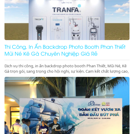
Thi Công, In Ấn Backdrop Photo Booth Phan Thiết
Mũi Né Kê Gà Chuyên Nghiệp Giá Rẻ
Dịch vụ thi công, in ấn backdrop photo booth Phan Thiết, Mũi Né, Kê
Gà trọn gói, sang trọng cho hội nghị, sự kiện. Cam kết chất lượng cao,
đúng tiến độ. Gọi ngay!