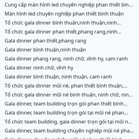
cung cấp màn hình led chuyên nghiệp phan thiết bình
thuận
màn hình led chuyên nghiệp phan thiết bình thuận
tổ chức gala dinner bình thuận,ninh thuận,ninh
chữ,vĩnh hy,cam ranh
tổ chức gala dinner phan thiết,phang rang,ninh
chữ,vĩnh hy,cam ranh
gala dinner phan thiết,phang rang
gala dinner bình thuận,ninh thuận
gala dinner phang rang, ninh chữ, vĩnh hy, cam ranh
gala dinner ninh chữ, vĩnh hy
gala dinner bình thuận, ninh thuận, cam ranh
tổ chức gala dinner mũi né, phan thiết bình thuận,
ninh thuận, ninh chữ, vĩnh hy, cam ranh
tổ chức gala dinner mũi né bình thuận, ninh chữ, ninh
thuận, cam ranh
gala dinner, team building trọn gói phan thiết bình
thuận, phang rang, ninh thuận, vĩnh hy,cam ranh
gala dinner, team building trọn gói tại mũi né phan
thiết bình thuận, phang rang ninh chữ ninh thuận, cam
tổ chức team building, gala dinner trọn gói tại mũi né
ranh
phan thiết bình thuận, phang rang, ninh chữ, vĩnh hy,
gala dinner, team building chuyên nghiệp mũi né phan
ninh thuận, cam ranh
thiết, ninh chữ ninh thuận, vĩnh hy, cam ranh