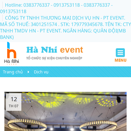
Hotline: 0383776337 - 0913753118
- 0383776337 -
0913753118
CÔNG TY TNHH THƯƠNG MẠI DỊCH VỤ HN - PT EVENT.
MÃ SỐ THUẾ: 3401251574 . STK: 179779345678. TÊN TK: CTY
TNHH TMDV HN - PT EVENT. NGÂN HÀNG: QUÂN ĐỘI(MB
BANK)
Hà Nhí
event
TỔ CHỨC SỰ KIỆN CHUYÊN NGHIỆP
MENU
Trang chủ
Dịch vụ
12
TH 07