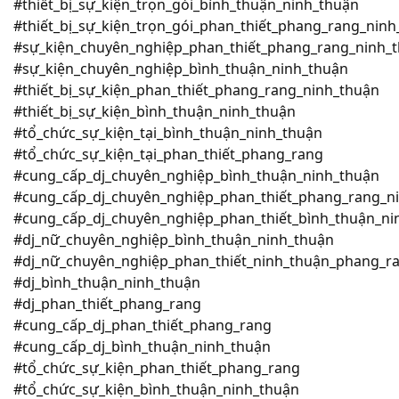
#thiết_bị_sự_kiện_trọn_gói_bình_thuận_ninh_thuận
#thiết_bị_sự_kiện_trọn_gói_phan_thiết_phang_rang_ninh
#sự_kiện_chuyên_nghiệp_phan_thiết_phang_rang_ninh_
#sự_kiện_chuyên_nghiệp_bình_thuận_ninh_thuận
#thiết_bị_sự_kiện_phan_thiết_phang_rang_ninh_thuận
#thiết_bị_sự_kiện_bình_thuận_ninh_thuận
#tổ_chức_sự_kiện_tại_bình_thuận_ninh_thuận
#tổ_chức_sự_kiện_tại_phan_thiết_phang_rang
#cung_cấp_dj_chuyên_nghiệp_bình_thuận_ninh_thuận
#cung_cấp_dj_chuyên_nghiệp_phan_thiết_phang_rang_n
#cung_cấp_dj_chuyên_nghiệp_phan_thiết_bình_thuận_n
#dj_nữ_chuyên_nghiệp_bình_thuận_ninh_thuận
#dj_nữ_chuyên_nghiệp_phan_thiết_ninh_thuận_phang_r
#dj_bình_thuận_ninh_thuận
#dj_phan_thiết_phang_rang
#cung_cấp_dj_phan_thiết_phang_rang
#cung_cấp_dj_bình_thuận_ninh_thuận
#tổ_chức_sự_kiện_phan_thiết_phang_rang
#tổ_chức_sự_kiện_bình_thuận_ninh_thuận