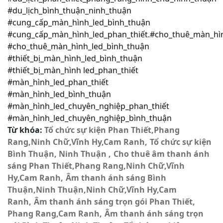
#du_lịch_bình_thuận_ninh_thuận
#cung_cấp_màn_hình_led_bình_thuận
#cung_cấp_màn_hình_led_phan_thiết.#cho_thuê_màn_hì
#cho_thuê_màn_hình_led_bình_thuận
#thiết_bị_màn_hình_led_bình_thuận
#thiết_bị_màn_hình led_phan_thiết
#màn_hình_led_phan_thiết
#màn_hình_led_bình_thuận
#màn_hình_led_chuyên_nghiệp_phan_thiết
#màn_hình_led_chuyên_nghiệp_bình_thuận
Từ khóa:
Tổ chức sự kiện Phan Thiết,Phang
Rang,Ninh Chữ,Vĩnh Hy,Cam Ranh
Tổ chức sự kiện
Bình Thuận, Ninh Thuận
Cho thuê âm thanh ánh
sáng Phan Thiết,Phang Rang,Ninh Chữ,Vĩnh
Hy,Cam Ranh
Âm thanh ánh sáng Bình
Thuận,Ninh Thuận,Ninh Chữ,Vĩnh Hy,Cam
Ranh
Âm thanh ánh sáng trọn gói Phan Thiết,
Phang Rang,Cam Ranh
Âm thanh ánh sáng trọn