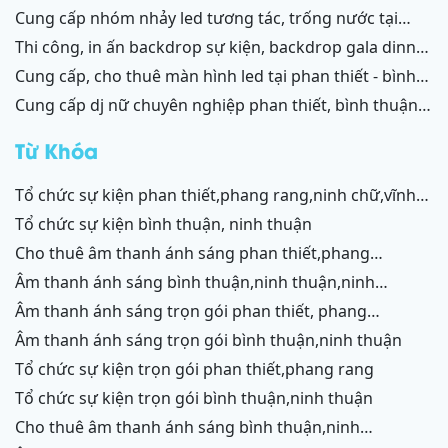
resort mũi né, tiến thành, kê gà, phan thiết, ninh thuận
cung cấp nhóm nhảy led tương tác, trống nước tại
ninh thuận – bình thuận
thi công, in ấn backdrop sự kiện, backdrop gala dinner,
backdrop team building, backdrop cánh gà, chữ nổi
cung cấp, cho thuê màn hình led tại phan thiết - bình
3d, chữ nổi từ formex, chữ nổi hộp đèn led và ốp alu
thuận, ninh thuận - ninh chữ - phang rang
cung cấp dj nữ chuyên nghiệp phan thiết, bình thuận;
phan thiết, bình thuận - ninh thuận - ninh chữ - phan
ninh thuận, ninh chữ, phang rang
rang
Từ Khóa
tổ chức sự kiện phan thiết,phang rang,ninh chữ,vĩnh
hy,cam ranh
tổ chức sự kiện bình thuận, ninh thuận
cho thuê âm thanh ánh sáng phan thiết,phang
rang,ninh chữ,vĩnh hy,cam ranh
âm thanh ánh sáng bình thuận,ninh thuận,ninh
chữ,vĩnh hy,cam ranh
âm thanh ánh sáng trọn gói phan thiết, phang
rang,cam ranh
âm thanh ánh sáng trọn gói bình thuận,ninh thuận
tổ chức sự kiện trọn gói phan thiết,phang rang
tổ chức sự kiện trọn gói bình thuận,ninh thuận
cho thuê âm thanh ánh sáng bình thuận,ninh