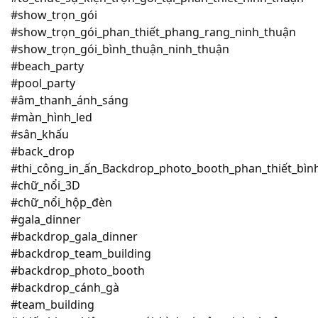
#show_trọn_gói
#show_trọn_gói_phan_thiết_phang_rang_ninh_thuận
#show_trọn_gói_bình_thuận_ninh_thuận
#beach_party
#pool_party
#âm_thanh_ánh_sáng
#màn_hình_led
#sân_khấu
#back_drop
#thi_công_in_ấn_Backdrop_photo_booth_phan_thiết_bìn
#chữ_nổi_3D
#chữ_nổi_hộp_đèn
#gala_dinner
#backdrop_gala_dinner
#backdrop_team_building
#backdrop_photo_booth
#backdrop_cánh_gà
#team_building