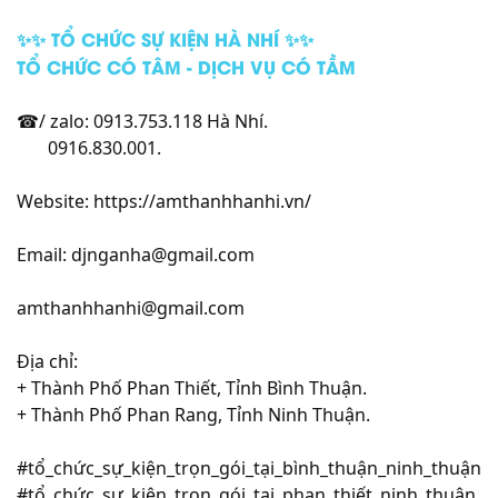
✨✨ TỔ CHỨC SỰ KIỆN HÀ NHÍ ✨✨
TỔ CHỨC CÓ TÂM - DỊCH VỤ CÓ TẦM
☎/ zalo: 0913.753.118 Hà Nhí.
0916.830.001.
Website: https://amthanhhanhi.vn/
Email: djnganha@gmail.com
amthanhhanhi@gmail.com
Địa chỉ:
+ Thành Phố Phan Thiết, Tỉnh Bình Thuận.
+ Thành Phố Phan Rang, Tỉnh Ninh Thuận.
#tổ_chức_sự_kiện_trọn_gói_tại_bình_thuận_ninh_thuận
#tổ_chức_sự_kiện_trọn_gói_tại_phan_thiết_ninh_thuận