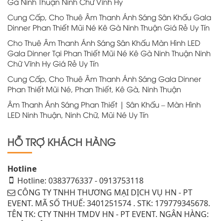
Gà Ninh Thuận Ninh Chữ Vĩnh Hy
Cung Cấp, Cho Thuê Âm Thanh Ánh Sáng Sân Khấu Gala
Dinner Phan Thiết Mũi Né Kê Gà Ninh Thuận Giá Rẻ Uy Tín
Cho Thuê Âm Thanh Ánh Sáng Sân Khấu Màn Hình LED
Gala Dinner Tại Phan Thiết Mũi Né Kê Gà Ninh Thuận Ninh
Chữ Vĩnh Hy Giá Rẻ Uy Tín
Cung Cấp, Cho Thuê Âm Thanh Ánh Sáng Gala Dinner
Phan Thiết Mũi Né, Phan Thiết, Kê Gà, Ninh Thuận
Âm Thanh Ánh Sáng Phan Thiết | Sân Khấu – Màn Hình
LED Ninh Thuận, Ninh Chữ, Mũi Né Uy Tín
HỖ TRỢ KHÁCH HÀNG
Hotline
Hotline: 0383776337 - 0913753118
CÔNG TY TNHH THƯƠNG MẠI DỊCH VỤ HN - PT
EVENT. MÃ SỐ THUẾ: 3401251574 . STK: 179779345678.
TÊN TK: CTY TNHH TMDV HN - PT EVENT. NGÂN HÀNG: