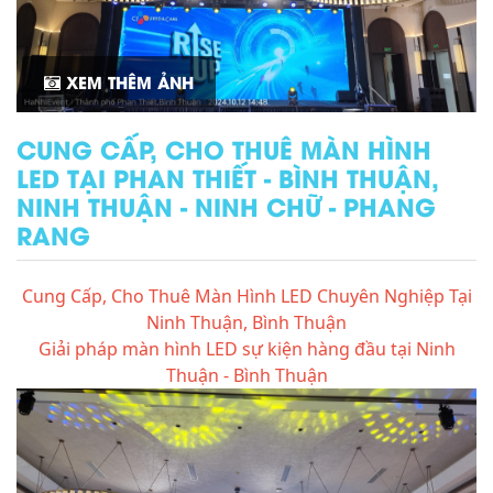
XEM THÊM ẢNH
CUNG CẤP, CHO THUÊ MÀN HÌNH
LED TẠI PHAN THIẾT - BÌNH THUẬN,
NINH THUẬN - NINH CHỮ - PHANG
RANG
Cung Cấp, Cho Thuê Màn Hình LED Chuyên Nghiệp Tại
Ninh Thuận, Bình Thuận
Giải pháp màn hình LED sự kiện hàng đầu tại Ninh
Thuận - Bình Thuận