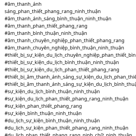
#âm_thanh_ánh
sáng_phan_thiết_phang_rang_ninh_thuận
#âm_thanh_ánh_sáng_bình_thuận_ninh_thuận
#âm_thanh_phan_thiết_phang_rang
#âm_thanh_bình_thuận_ninh_thuận
#âm_thanh_chuyên_nghiệp_phan_thiết_phang_rang
#âm_thanh_chuyên_nghiệp_bình_thuận_ninh_thuận
#thiết_bị_sự_kiện_du_lịch_chuyên_nghiệp_phan_thiết_b
#thiết_bị_sự_kiện_du_lịch_bình_thuận_ninh_thuận
#thiêt_bị_sự_kiện_du_lịch_phan_thiết_phang_rang
#thiết_bị_âm_thanh_ánh_sáng_sự_kiện_du_lịch_phan_thi
#thiết_bị_âm_thanh_ánh_sáng_sự_kiện_du_lịch_bình_thu
#sự_kiện_du_lịch_bình_thuận_ninh_thuận
#sự_kiện_du_lịch_phan_thiết_phang_rang_ninh_thuận
#sự_kiện_phan_thiết_phang_rang
#sự_kiện_bình_thuận_ninh_thuận
#du_lịch_sự_kiện_bình_thuận_ninh_thuận
#du_lịch_sự_kiện_phan_thiết_phang_rang_ninh_thuận
#du_lịch_phan_thiết_phang_rang_ninh_chữ_ninh_thuận