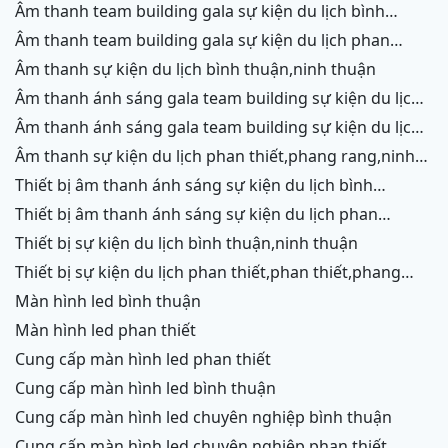
âm thanh team building gala sự kiện du lịch bình
thuận,ninh thuận
âm thanh team building gala sự kiện du lịch phan
thiết,phang rang,ninh chữ, vĩnh hy
âm thanh sự kiện du lịch bình thuận,ninh thuận
âm thanh ánh sáng gala team building sự kiện du lịch
bình thuận,ninh thuận
âm thanh ánh sáng gala team building sự kiện du lịch
phan thiết,phang rang,ninh chữ,vĩnh hy
âm thanh sự kiện du lịch phan thiết,phang rang,ninh
chữ,vĩnh hy,ninh thuận,cam ranh
thiết bị âm thanh ánh sáng sự kiện du lịch bình
thuận,ninh thuận
thiết bị âm thanh ánh sáng sự kiện du lịch phan
thiết,phang rang,ninh chữ,vĩnh hy,cam ranh
thiết bị sự kiện du lịch bình thuận,ninh thuận
thiết bị sự kiện du lịch phan thiết,phan thiết,phang
rang,ninh chữ,vĩnh hy,cam ranh
màn hình led bình thuận
màn hình led phan thiết
cung cấp màn hình led phan thiết
cung cấp màn hình led bình thuận
cung cấp màn hình led chuyên nghiệp bình thuận
cung cấp màn hình led chuyên nghiệp phan thiết