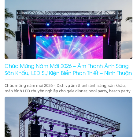
Chúc Mừng Năm Mới 2026 – Âm Thanh Ánh Sáng,
Sân Khấu, LED Sự Kiện Biển Phan Thiết – Ninh Thuận
Chúc mừng năm mới 2026 – Dịch vụ âm thanh ánh sáng, sân khấu,
màn hình LED chuyên nghiệp cho gala dinner, pool party, beach party
tại Phan Thiết, Ninh Thuận. Nhận ký hợp đồng dài hạn giá tốt.