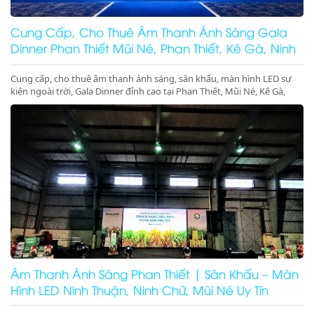
Cung Cấp, Cho Thuê Âm Thanh Ánh Sáng Gala
Dinner Phan Thiết Mũi Né, Phan Thiết, Kê Gà, Ninh
Thuận
Cung cấp, cho thuê âm thanh ánh sáng, sân khấu, màn hình LED sự
kiện ngoài trời, Gala Dinner đỉnh cao tại Phan Thiết, Mũi Né, Kê Gà,
Ninh Thuận, Ninh Chữ, Vĩnh Hy. Thiết bị hiện đại, giá cực tốt. Gọi ngay
nhận ưu đãi lớn!
Âm Thanh Ánh Sáng Phan Thiết | Sân Khấu – Màn
Hình LED Ninh Thuận, Ninh Chữ, Mũi Né Uy Tín