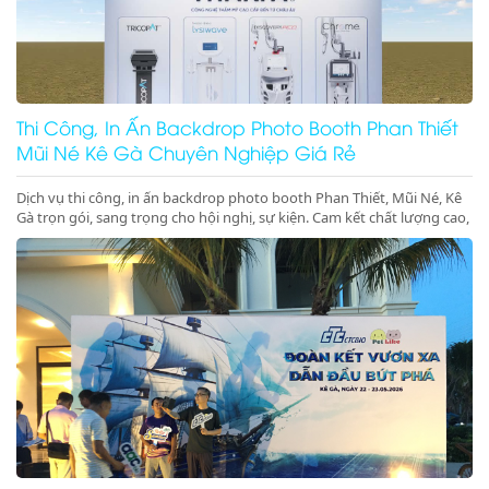
Thi Công, In Ấn Backdrop Photo Booth Phan Thiết
Mũi Né Kê Gà Chuyên Nghiệp Giá Rẻ
Dịch vụ thi công, in ấn backdrop photo booth Phan Thiết, Mũi Né, Kê
Gà trọn gói, sang trọng cho hội nghị, sự kiện. Cam kết chất lượng cao,
đúng tiến độ. Gọi ngay!