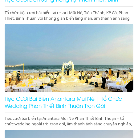
Thuận
Tổ chức tiệc cưới bãi biển tại resort Mũi Né, Tiến Thành, Kê Gà, Phan
Thiết, Bình Thuận với không gian biển lãng mạn, âm thanh ánh sáng
chuyên nghiệp, sân khấu cưới đẳng cấp. Liên hệ ngay để đặt dịch vụ
tiệc cưới biển trọn gói, sang trọng và đáng nhớ
Tiệc Cưới Bãi Biển Anantara Mũi Né | Tổ Chức
Wedding Phan Thiết Bình Thuận Trọn Gói
Tiệc cưới bãi biển tại Anantara Mũi Né Phan Thiết Bình Thuận – tổ
chức wedding ngoài trời trọn gói, âm thanh ánh sáng chuyên nghiệp,
sân khấu cưới trên biển sang trọng, lãng mạn, đẳng cấp