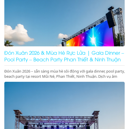
Đón Xuân 2026 & Mùa Hè Rực Lửa | Gala Dinner –
Pool Party – Beach Party Phan Thiết & Ninh Thuận
Đón Xuân 2026 – sẵn sàng mùa hè sôi động với gala dinner, pool party,
beach party tại resort Mũi Né, Phan Thiết, Ninh Thuận. Dịch vụ âm
thanh ánh sáng – sân khấu – LED chuyên nghiệp, đặt lịch ngay!