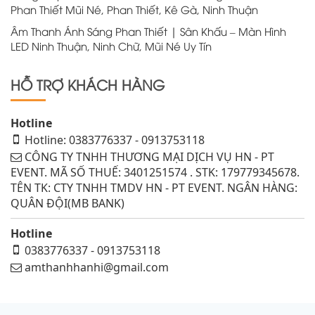
Phan Thiết Mũi Né, Phan Thiết, Kê Gà, Ninh Thuận
Âm Thanh Ánh Sáng Phan Thiết | Sân Khấu – Màn Hình
LED Ninh Thuận, Ninh Chữ, Mũi Né Uy Tín
HỖ TRỢ KHÁCH HÀNG
Hotline
Hotline: 0383776337 - 0913753118
CÔNG TY TNHH THƯƠNG MẠI DỊCH VỤ HN - PT
EVENT. MÃ SỐ THUẾ: 3401251574 . STK: 179779345678.
TÊN TK: CTY TNHH TMDV HN - PT EVENT. NGÂN HÀNG:
QUÂN ĐỘI(MB BANK)
Hotline
0383776337 - 0913753118
amthanhhanhi@gmail.com