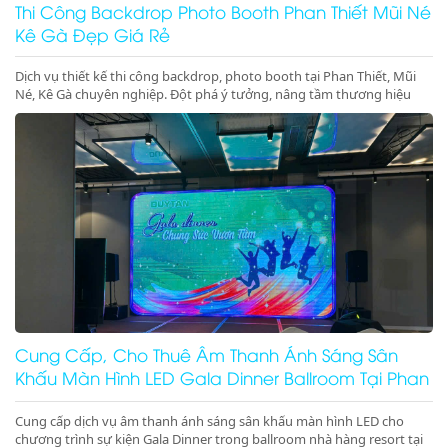
Thi Công Backdrop Photo Booth Phan Thiết Mũi Né
Kê Gà Đẹp Giá Rẻ
Dịch vụ thiết kế thi công backdrop, photo booth tại Phan Thiết, Mũi
Né, Kê Gà chuyên nghiệp. Đột phá ý tưởng, nâng tầm thương hiệu
cho sự kiện của bạn. Gọi ngay!
Cung Cấp, Cho Thuê Âm Thanh Ánh Sáng Sân
Khấu Màn Hình LED Gala Dinner Ballroom Tại Phan
Thiết Mũi Né Kê Gà Ninh Thuận Ninh Chữ Vĩnh Hy
Cung cấp dịch vụ âm thanh ánh sáng sân khấu màn hình LED cho
chương trình sự kiện Gala Dinner trong ballroom nhà hàng resort tại