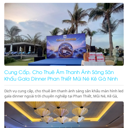
Phan Thiết, Mũi Né, Kê Gà, Ninh Thuận, Ninh Chữ, Vĩnh Hy chuyên
nghiệp, đẳng cấp. Đặt lịch ngay nhận ưu đãi lớn!
Cung Cấp, Cho Thuê Âm Thanh Ánh Sáng Sân
Khấu Gala Dinner Phan Thiết Mũi Né Kê Gà Ninh
Thuận Giá Rẻ Uy Tín
Dịch vụ cung cấp, cho thuê âm thanh ánh sáng sân khấu màn hình led
gala dinner ngoài trời chuyên nghiệp tại Phan Thiết, Mũi Né, Kê Gà,
Ninh Thuận, Ninh Chữ, Vĩnh Hy. Hệ thống hiện đại, setup trọn gói, gọi
ngay nhận ưu đãi lớn!