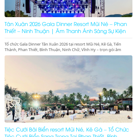
Tân Xuân 2026 Gala Dinner Resort Mũi Né – Phan
Thiết – Ninh Thuận | Âm Thanh Ánh Sáng Sự Kiện
Cao Cấp
Tổ chức Gala Dinner Tân Xuân 2026 tại resort Mũi Né, Kê Gà, Tiến
Thành, Phan Thiết, Bình Thuận, Ninh Chữ, Vĩnh Hy – trọn gói âm
thanh ánh sáng, sân khấu, màn hình LED, concept sự kiện đầu năm
sang trọng – đặt lịch ngay hôm nay!
Tiệc Cưới Bãi Biển resort Mũi Né, Kê Gà – Tổ Chức
Tiệc Cưới Biển Sang Trọng Tại Phan Thiết, Bình