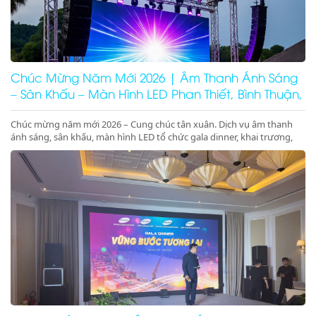
Chúc Mừng Năm Mới 2026 | Âm Thanh Ánh Sáng
– Sân Khấu – Màn Hình LED Phan Thiết, Bình Thuận,
Ninh Thuận
Chúc mừng năm mới 2026 – Cung chúc tân xuân. Dịch vụ âm thanh
ánh sáng, sân khấu, màn hình LED tổ chức gala dinner, khai trương,
khánh thành, động thổ tại Phan Thiết, Bình Thuận, Ninh Thuận. Giá
tốt – chuyên nghiệp – concept 2026