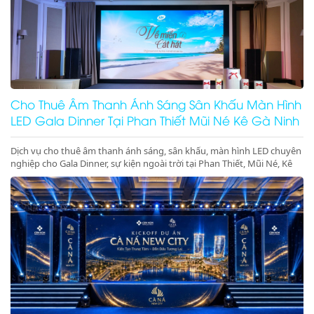
Cho Thuê Âm Thanh Ánh Sáng Sân Khấu Màn Hình
LED Gala Dinner Tại Phan Thiết Mũi Né Kê Gà Ninh
Thuận Ninh Chữ Vĩnh Hy Giá Rẻ Uy Tín
Dịch vụ cho thuê âm thanh ánh sáng, sân khấu, màn hình LED chuyên
nghiệp cho Gala Dinner, sự kiện ngoài trời tại Phan Thiết, Mũi Né, Kê
Gà, Ninh Thuận, Ninh Chữ, Vĩnh Hy. Thiết bị hiện đại, giá gốc tại kho,
phục vụ tận tâm. Gọi ngay hotline để nhận báo giá ưu đãi tốt nhất
hôm nay!