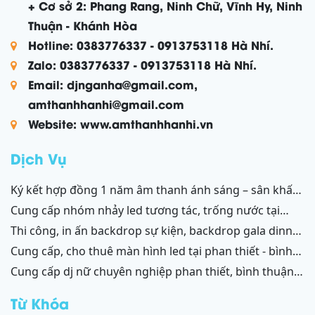
+ Cơ sở 2: Phang Rang, Ninh Chữ, Vĩnh Hy, Ninh
Thuận - Khánh Hòa
Hotline: 0383776337 - 0913753118 Hà Nhí.
Zalo: 0383776337 - 0913753118 Hà Nhí.
Email: djnganha@gmail.com,
amthanhhanhi@gmail.com
Website: www.amthanhhanhi.vn
Dịch Vụ
ký kết hợp đồng 1 năm âm thanh ánh sáng – sân khấu
resort mũi né, tiến thành, kê gà, phan thiết, ninh thuận
cung cấp nhóm nhảy led tương tác, trống nước tại
ninh thuận – bình thuận
thi công, in ấn backdrop sự kiện, backdrop gala dinner,
backdrop team building, backdrop cánh gà, chữ nổi
cung cấp, cho thuê màn hình led tại phan thiết - bình
3d, chữ nổi từ formex, chữ nổi hộp đèn led và ốp alu
thuận, ninh thuận - ninh chữ - phang rang
cung cấp dj nữ chuyên nghiệp phan thiết, bình thuận;
phan thiết, bình thuận - ninh thuận - ninh chữ - phan
ninh thuận, ninh chữ, phang rang
rang
Từ Khóa