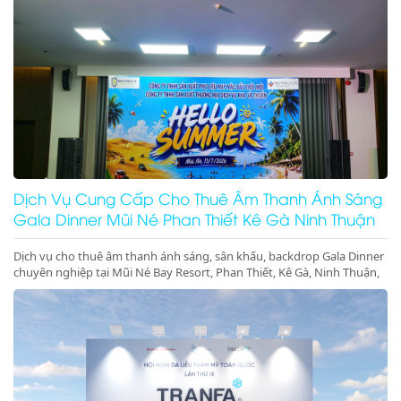
Dịch Vụ Cung Cấp Cho Thuê Âm Thanh Ánh Sáng
Gala Dinner Mũi Né Phan Thiết Kê Gà Ninh Thuận
Dịch vụ cho thuê âm thanh ánh sáng, sân khấu, backdrop Gala Dinner
chuyên nghiệp tại Mũi Né Bay Resort, Phan Thiết, Kê Gà, Ninh Thuận,
Ninh Chữ, Vĩnh Hy. Thiết bị hiện đại, giá cực tốt. Gọi ngay!