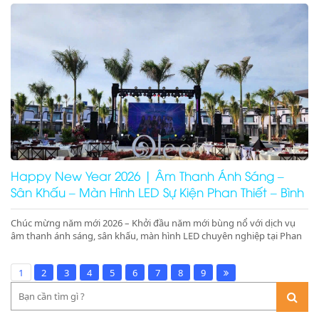
Ninh Thuận, Ninh Chữ, Phan Rang. Tổ chức gala dinner, pool party,
beach party chuyên nghiệp – booking nhanh – giá tối ưu
Happy New Year 2026 | Âm Thanh Ánh Sáng –
Sân Khấu – Màn Hình LED Sự Kiện Phan Thiết – Bình
Thuận – Ninh Thuận
Chúc mừng năm mới 2026 – Khởi đầu năm mới bùng nổ với dịch vụ
âm thanh ánh sáng, sân khấu, màn hình LED chuyên nghiệp tại Phan
Thiết, Bình Thuận, Ninh Thuận. Nhận ký hợp đồng 1 năm giá tốt tại
resort, nhà hàng Mũi Né, Ninh Chữ, Phan Rang.
1
2
3
4
5
6
7
8
9