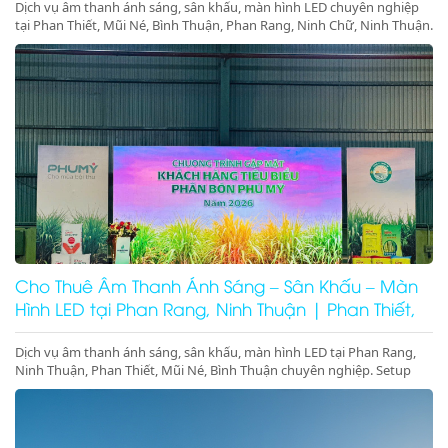
Dịch vụ âm thanh ánh sáng, sân khấu, màn hình LED chuyên nghiệp
tại Phan Thiết, Mũi Né, Bình Thuận, Phan Rang, Ninh Chữ, Ninh Thuận.
Setup trọn gói sự kiện, gala dinner, hội nghị. Gọi ngay!
Cho Thuê Âm Thanh Ánh Sáng – Sân Khấu – Màn
Hình LED tại Phan Rang, Ninh Thuận | Phan Thiết,
Mũi Né, Bình Thuận
Dịch vụ âm thanh ánh sáng, sân khấu, màn hình LED tại Phan Rang,
Ninh Thuận, Phan Thiết, Mũi Né, Bình Thuận chuyên nghiệp. Setup
trọn gói sự kiện, gala dinner, pool party, giá tốt – thi công nhanh –
thiết bị hiện đại.