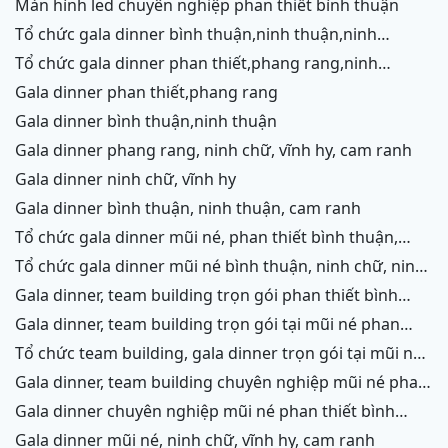
màn hình led chuyên nghiệp phan thiết bình thuận
tổ chức gala dinner bình thuận,ninh thuận,ninh
chữ,vĩnh hy,cam ranh
tổ chức gala dinner phan thiết,phang rang,ninh
chữ,vĩnh hy,cam ranh
gala dinner phan thiết,phang rang
gala dinner bình thuận,ninh thuận
gala dinner phang rang, ninh chữ, vĩnh hy, cam ranh
gala dinner ninh chữ, vĩnh hy
gala dinner bình thuận, ninh thuận, cam ranh
tổ chức gala dinner mũi né, phan thiết bình thuận,
ninh thuận, ninh chữ, vĩnh hy, cam ranh
tổ chức gala dinner mũi né bình thuận, ninh chữ, ninh
thuận, cam ranh
gala dinner, team building trọn gói phan thiết bình
thuận, phang rang, ninh thuận, vĩnh hy,cam ranh
gala dinner, team building trọn gói tại mũi né phan
thiết bình thuận, phang rang ninh chữ ninh thuận, cam
tổ chức team building, gala dinner trọn gói tại mũi né
ranh
phan thiết bình thuận, phang rang, ninh chữ, vĩnh hy,
gala dinner, team building chuyên nghiệp mũi né phan
ninh thuận, cam ranh
thiết, ninh chữ ninh thuận, vĩnh hy, cam ranh
gala dinner chuyên nghiệp mũi né phan thiết bình
thuận, ninh chữ, phang rang, ninh thuận, cam ranh
gala dinner mũi né, ninh chữ, vĩnh hy, cam ranh