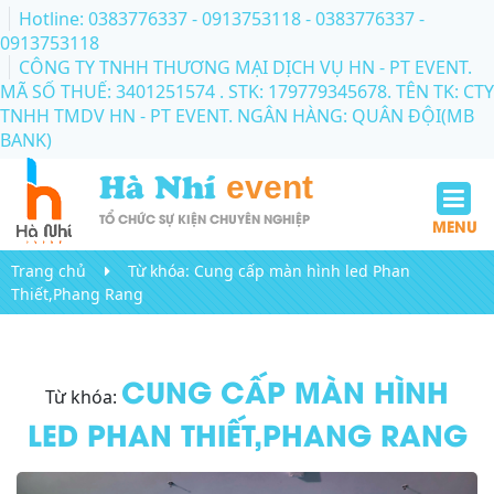
Hotline: 0383776337 - 0913753118
- 0383776337 -
0913753118
CÔNG TY TNHH THƯƠNG MẠI DỊCH VỤ HN - PT EVENT.
MÃ SỐ THUẾ: 3401251574 . STK: 179779345678. TÊN TK: CTY
TNHH TMDV HN - PT EVENT. NGÂN HÀNG: QUÂN ĐỘI(MB
BANK)
Hà Nhí
event
TỔ CHỨC SỰ KIỆN CHUYÊN NGHIỆP
MENU
Trang chủ
Từ khóa:
Cung cấp màn hình led Phan
Thiết,Phang Rang
CUNG CẤP MÀN HÌNH
Từ khóa:
LED PHAN THIẾT,PHANG RANG