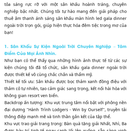
tỏa sáng rực rỡ với một sân khấu hoành tráng, chuyên
nghiệp bậc nhất. Chúng tôi tự hào mang đến giải pháp cho
thuê âm thanh ánh sáng sân khấu màn hình led gala dinner
ngoài trời trọn gói, giúp hiện thực hóa đêm tiệc trong mơ của
bạn!
​1. Sân Khấu Sự Kiện Ngoài Trời Chuyên Nghiệp – Tâm
Điểm Của Mọi Ánh Nhìn.
​Như bạn có thể thấy qua những hình ảnh thực tế từ các sự
kiện chúng tôi đã tổ chức, sân khấu gala dinner ngoài trời
được thiết kế vô cùng chắc chắn và thẩm mỹ.
​Thiết kế tối ưu: Sân khấu được bọc thảm xanh đồng điệu với
thảm cỏ tự nhiên, tạo cảm giác sang trọng, kết nối hài hòa với
không gian resort ven biển.
​Backdrop ấn tượng: Khu vực trung tâm nổi bật với phông nền
đại dương "Hành Trình Lodgers - Win by Ourself", truyền tải
thông điệp mạnh mẽ và tinh thần gắn kết của tập thể.
​Khu vực trao giải trang trọng: Bàn quà tặng giải Nhất, Nhì, Ba
được bày trí tinh tế ngay cạnh lối lên xuống, sẵn sàng vinh