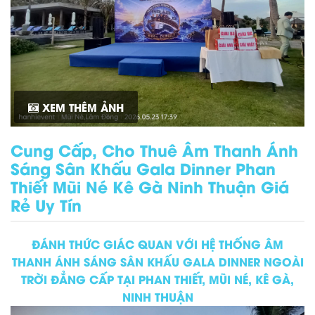
XEM THÊM ẢNH
Cung Cấp, Cho Thuê Âm Thanh Ánh
Sáng Sân Khấu Gala Dinner Phan
Thiết Mũi Né Kê Gà Ninh Thuận Giá
Rẻ Uy Tín
ĐÁNH THỨC GIÁC QUAN VỚI HỆ THỐNG ÂM
THANH ÁNH SÁNG SÂN KHẤU GALA DINNER NGOÀI
TRỜI ĐẲNG CẤP TẠI PHAN THIẾT, MŨI NÉ, KÊ GÀ,
NINH THUẬN