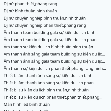
dj nữ phan thiết,phang rang
dj nữ bình thuận,ninh thuận
dj nữ chuyên nghiệp bình thuận,ninh thuận
dj nữ chuyên nghiệp phan thiết,phang rang
âm thanh team building gala sự kiện du lịch bình
thuận,ninh thuận
âm thanh team building gala sự kiện du lịch phan
thiết,phang rang,ninh chữ, vĩnh hy
âm thanh sự kiện du lịch bình thuận,ninh thuận
âm thanh ánh sáng gala team building sự kiện du lịch
bình thuận,ninh thuận
âm thanh ánh sáng gala team building sự kiện du lịch
phan thiết,phang rang,ninh chữ,vĩnh hy
âm thanh sự kiện du lịch phan thiết,phang rang,ninh
chữ,vĩnh hy,ninh thuận,cam ranh
thiết bị âm thanh ánh sáng sự kiện du lịch bình
thuận,ninh thuận
thiết bị âm thanh ánh sáng sự kiện du lịch phan
thiết,phang rang,ninh chữ,vĩnh hy,cam ranh
thiết bị sự kiện du lịch bình thuận,ninh thuận
thiết bị sự kiện du lịch phan thiết,phan thiết,phang
rang,ninh chữ,vĩnh hy,cam ranh
màn hình led bình thuận