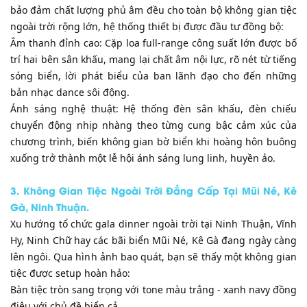
bảo đảm chất lượng phủ âm đều cho toàn bộ không gian tiệc
ngoài trời rộng lớn, hệ thống thiết bị được đầu tư đồng bộ:
​Âm thanh đỉnh cao: Cặp loa full-range công suất lớn được bố
trí hai bên sân khấu, mang lại chất âm nội lực, rõ nét từ tiếng
sóng biển, lời phát biểu của ban lãnh đạo cho đến những
bản nhạc dance sôi động.
​Ánh sáng nghệ thuật: Hệ thống đèn sân khấu, đèn chiếu
chuyển động nhịp nhàng theo từng cung bậc cảm xúc của
chương trình, biến không gian bờ biển khi hoàng hôn buông
xuống trở thành một lễ hội ánh sáng lung linh, huyền ảo.
​3. Không Gian Tiệc Ngoài Trời Đẳng Cấp Tại Mũi Né, Kê
Gà, Ninh Thuận.
​Xu hướng tổ chức gala dinner ngoài trời tại Ninh Thuận, Vĩnh
Hy, Ninh Chữ hay các bãi biển Mũi Né, Kê Gà đang ngày càng
lên ngôi. Qua hình ảnh bao quát, bạn sẽ thấy một không gian
tiệc được setup hoàn hảo:
​Bàn tiệc tròn sang trọng với tone màu trắng - xanh navy đồng
điệu với chủ đề biển cả.