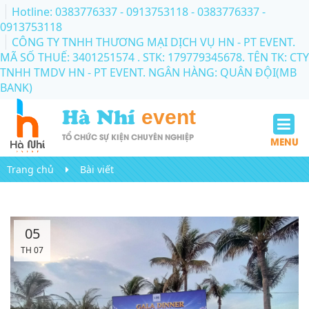
Hotline: 0383776337 - 0913753118
- 0383776337 -
0913753118
CÔNG TY TNHH THƯƠNG MẠI DỊCH VỤ HN - PT EVENT.
MÃ SỐ THUẾ: 3401251574 . STK: 179779345678. TÊN TK: CTY
TNHH TMDV HN - PT EVENT. NGÂN HÀNG: QUÂN ĐỘI(MB
BANK)
Hà Nhí
event
TỔ CHỨC SỰ KIỆN CHUYÊN NGHIỆP
MENU
Trang chủ
Bài viết
05
TH 07