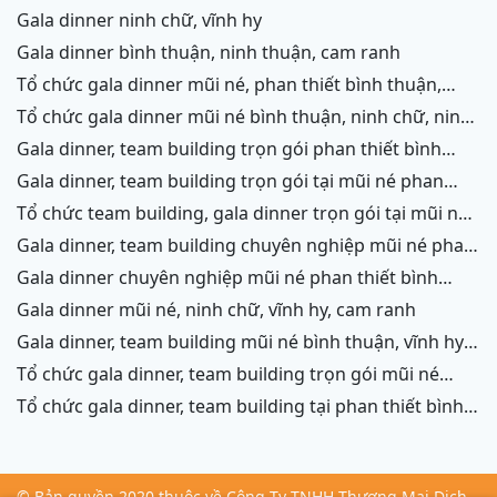
gala dinner ninh chữ, vĩnh hy
gala dinner bình thuận, ninh thuận, cam ranh
tổ chức gala dinner mũi né, phan thiết bình thuận,
ninh thuận, ninh chữ, vĩnh hy, cam ranh
tổ chức gala dinner mũi né bình thuận, ninh chữ, ninh
thuận, cam ranh
gala dinner, team building trọn gói phan thiết bình
thuận, phang rang, ninh thuận, vĩnh hy,cam ranh
gala dinner, team building trọn gói tại mũi né phan
thiết bình thuận, phang rang ninh chữ ninh thuận, cam
tổ chức team building, gala dinner trọn gói tại mũi né
ranh
phan thiết bình thuận, phang rang, ninh chữ, vĩnh hy,
gala dinner, team building chuyên nghiệp mũi né phan
ninh thuận, cam ranh
thiết, ninh chữ ninh thuận, vĩnh hy, cam ranh
gala dinner chuyên nghiệp mũi né phan thiết bình
thuận, ninh chữ, phang rang, ninh thuận, cam ranh
gala dinner mũi né, ninh chữ, vĩnh hy, cam ranh
gala dinner, team building mũi né bình thuận, vĩnh hy,
ninh chữ, cam ranh
tổ chức gala dinner, team building trọn gói mũi né
phan thiết bình thuận, ninh chữ, vĩnh hy, cam ranh,
tổ chức gala dinner, team building tại phan thiết bình
ninh thuận
thuận, cam ranh, ninh chữ, vĩnh hy, ninh thuận
© Bản quyền 2020 thuộc về Công Ty TNHH Thương Mại Dịch