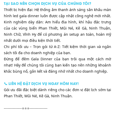
​TẠI SAO NÊN CHỌN DỊCH VỤ CỦA CHÚNG TÔI?
​Thiết bị hiện đại: Hệ thống âm thanh ánh sáng sân khấu màn
hình led gala dinner luôn được cập nhật công nghệ mới nhất.
​Kinh nghiệm dày dặn: Am hiểu địa hình, khí hậu đặc trưng
của các vùng biển Phan Thiết, Mũi Né, Kê Gà, Ninh Thuận,
Ninh Chữ, Vĩnh Hy để có phương án setup an toàn, hoàn mỹ
nhất dưới mọi điều kiện thời tiết.
​Chi phí tối ưu – Trọn gói từ A-Z: Tiết kiệm thời gian và ngân
sách tối đa cho doanh nghiệp của bạn.
​Đừng để đêm Gala Dinner của bạn trôi qua một cách mờ
nhạt! Hãy để chúng tôi cùng bạn kiến tạo nên những khoảnh
khắc bùng nổ, gắn kết và đáng nhớ nhất cho doanh nghiệp.
​📞 LIÊN HỆ ĐẶT DỊCH VỤ NGAY HÔM NAY!
​Gói ưu đãi đặc biệt dành riêng cho các đơn vị đặt lịch sớm tại
Phan Thiết, Mũi Né, Kê Gà, Ninh Thuận.
--------------⭐️⭐️⭐️--------------