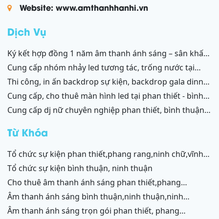
Website: www.amthanhhanhi.vn
Dịch Vụ
ký kết hợp đồng 1 năm âm thanh ánh sáng – sân khấu
resort mũi né, tiến thành, kê gà, phan thiết, ninh thuận
cung cấp nhóm nhảy led tương tác, trống nước tại
ninh thuận – bình thuận
thi công, in ấn backdrop sự kiện, backdrop gala dinner,
backdrop team building, backdrop cánh gà, chữ nổi
cung cấp, cho thuê màn hình led tại phan thiết - bình
3d, chữ nổi từ formex, chữ nổi hộp đèn led và ốp alu
thuận, ninh thuận - ninh chữ - phang rang
cung cấp dj nữ chuyên nghiệp phan thiết, bình thuận;
phan thiết, bình thuận - ninh thuận - ninh chữ - phan
ninh thuận, ninh chữ, phang rang
rang
Từ Khóa
tổ chức sự kiện phan thiết,phang rang,ninh chữ,vĩnh
hy,cam ranh
tổ chức sự kiện bình thuận, ninh thuận
cho thuê âm thanh ánh sáng phan thiết,phang
rang,ninh chữ,vĩnh hy,cam ranh
âm thanh ánh sáng bình thuận,ninh thuận,ninh
chữ,vĩnh hy,cam ranh
âm thanh ánh sáng trọn gói phan thiết, phang