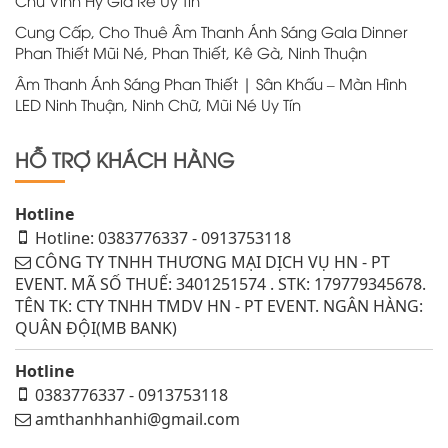
Chữ Vĩnh Hy Giá Rẻ Uy Tín
Cung Cấp, Cho Thuê Âm Thanh Ánh Sáng Gala Dinner
Phan Thiết Mũi Né, Phan Thiết, Kê Gà, Ninh Thuận
Âm Thanh Ánh Sáng Phan Thiết | Sân Khấu – Màn Hình
LED Ninh Thuận, Ninh Chữ, Mũi Né Uy Tín
HỖ TRỢ KHÁCH HÀNG
Hotline
Hotline: 0383776337 - 0913753118
CÔNG TY TNHH THƯƠNG MẠI DỊCH VỤ HN - PT
EVENT. MÃ SỐ THUẾ: 3401251574 . STK: 179779345678.
TÊN TK: CTY TNHH TMDV HN - PT EVENT. NGÂN HÀNG:
QUÂN ĐỘI(MB BANK)
Hotline
0383776337 - 0913753118
amthanhhanhi@gmail.com