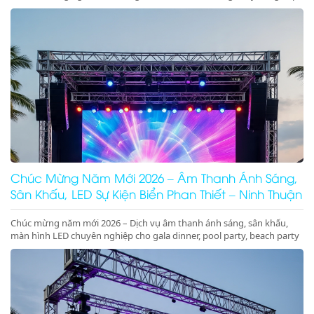
sân khấu cưới trên biển sang trọng, lãng mạn, đẳng cấp
Chúc Mừng Năm Mới 2026 – Âm Thanh Ánh Sáng,
Sân Khấu, LED Sự Kiện Biển Phan Thiết – Ninh Thuận
Chúc mừng năm mới 2026 – Dịch vụ âm thanh ánh sáng, sân khấu,
màn hình LED chuyên nghiệp cho gala dinner, pool party, beach party
tại Phan Thiết, Ninh Thuận. Nhận ký hợp đồng dài hạn giá tốt.