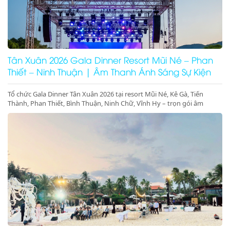
Tân Xuân 2026 Gala Dinner Resort Mũi Né – Phan
Thiết – Ninh Thuận | Âm Thanh Ánh Sáng Sự Kiện
Cao Cấp
Tổ chức Gala Dinner Tân Xuân 2026 tại resort Mũi Né, Kê Gà, Tiến
Thành, Phan Thiết, Bình Thuận, Ninh Chữ, Vĩnh Hy – trọn gói âm
thanh ánh sáng, sân khấu, màn hình LED, concept sự kiện đầu năm
sang trọng – đặt lịch ngay hôm nay!