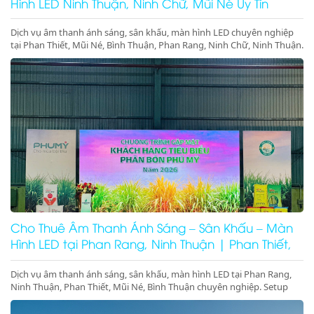
Hình LED Ninh Thuận, Ninh Chữ, Mũi Né Uy Tín
Dịch vụ âm thanh ánh sáng, sân khấu, màn hình LED chuyên nghiệp
tại Phan Thiết, Mũi Né, Bình Thuận, Phan Rang, Ninh Chữ, Ninh Thuận.
Setup trọn gói sự kiện, gala dinner, hội nghị. Gọi ngay!
Cho Thuê Âm Thanh Ánh Sáng – Sân Khấu – Màn
Hình LED tại Phan Rang, Ninh Thuận | Phan Thiết,
Mũi Né, Bình Thuận
Dịch vụ âm thanh ánh sáng, sân khấu, màn hình LED tại Phan Rang,
Ninh Thuận, Phan Thiết, Mũi Né, Bình Thuận chuyên nghiệp. Setup
trọn gói sự kiện, gala dinner, pool party, giá tốt – thi công nhanh –
thiết bị hiện đại.