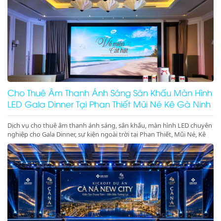
Cho Thuê Âm Thanh Ánh Sáng Sân Khấu Màn Hình
LED Gala Dinner Tại Phan Thiết Mũi Né Kê Gà Ninh
Thuận Ninh Chữ Vĩnh Hy Giá Rẻ Uy Tín
Dịch vụ cho thuê âm thanh ánh sáng, sân khấu, màn hình LED chuyên
nghiệp cho Gala Dinner, sự kiện ngoài trời tại Phan Thiết, Mũi Né, Kê
Gà, Ninh Thuận, Ninh Chữ, Vĩnh Hy. Thiết bị hiện đại, giá gốc tại kho,
phục vụ tận tâm. Gọi ngay hotline để nhận báo giá ưu đãi tốt nhất
hôm nay!