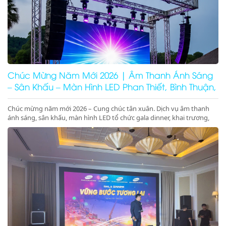
Chúc Mừng Năm Mới 2026 | Âm Thanh Ánh Sáng
– Sân Khấu – Màn Hình LED Phan Thiết, Bình Thuận,
Ninh Thuận
Chúc mừng năm mới 2026 – Cung chúc tân xuân. Dịch vụ âm thanh
ánh sáng, sân khấu, màn hình LED tổ chức gala dinner, khai trương,
khánh thành, động thổ tại Phan Thiết, Bình Thuận, Ninh Thuận. Giá
tốt – chuyên nghiệp – concept 2026