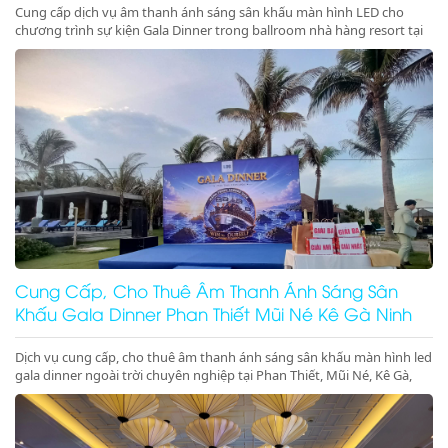
Cung cấp dịch vụ âm thanh ánh sáng sân khấu màn hình LED cho
chương trình sự kiện Gala Dinner trong ballroom nhà hàng resort tại
Phan Thiết, Mũi Né, Kê Gà, Ninh Thuận, Ninh Chữ, Vĩnh Hy chuyên
nghiệp, đẳng cấp. Đặt lịch ngay nhận ưu đãi lớn!
Cung Cấp, Cho Thuê Âm Thanh Ánh Sáng Sân
Khấu Gala Dinner Phan Thiết Mũi Né Kê Gà Ninh
Thuận Giá Rẻ Uy Tín
Dịch vụ cung cấp, cho thuê âm thanh ánh sáng sân khấu màn hình led
gala dinner ngoài trời chuyên nghiệp tại Phan Thiết, Mũi Né, Kê Gà,
Ninh Thuận, Ninh Chữ, Vĩnh Hy. Hệ thống hiện đại, setup trọn gói, gọi
ngay nhận ưu đãi lớn!