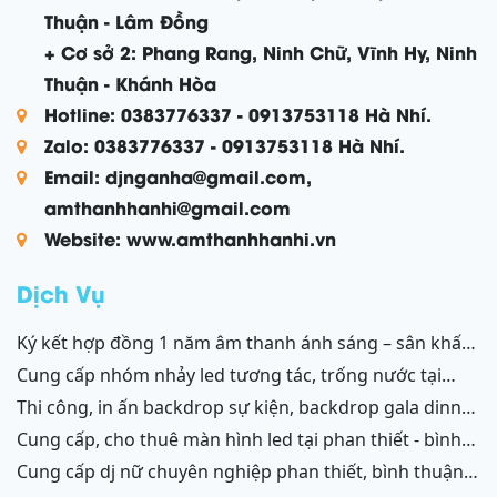
Thuận - Lâm Đồng
+ Cơ sở 2: Phang Rang, Ninh Chữ, Vĩnh Hy, Ninh
Thuận - Khánh Hòa
Hotline: 0383776337 - 0913753118 Hà Nhí.
Zalo: 0383776337 - 0913753118 Hà Nhí.
Email: djnganha@gmail.com,
amthanhhanhi@gmail.com
Website: www.amthanhhanhi.vn
Dịch Vụ
ký kết hợp đồng 1 năm âm thanh ánh sáng – sân khấu
resort mũi né, tiến thành, kê gà, phan thiết, ninh thuận
cung cấp nhóm nhảy led tương tác, trống nước tại
ninh thuận – bình thuận
thi công, in ấn backdrop sự kiện, backdrop gala dinner,
backdrop team building, backdrop cánh gà, chữ nổi
cung cấp, cho thuê màn hình led tại phan thiết - bình
3d, chữ nổi từ formex, chữ nổi hộp đèn led và ốp alu
thuận, ninh thuận - ninh chữ - phang rang
cung cấp dj nữ chuyên nghiệp phan thiết, bình thuận;
phan thiết, bình thuận - ninh thuận - ninh chữ - phan
ninh thuận, ninh chữ, phang rang