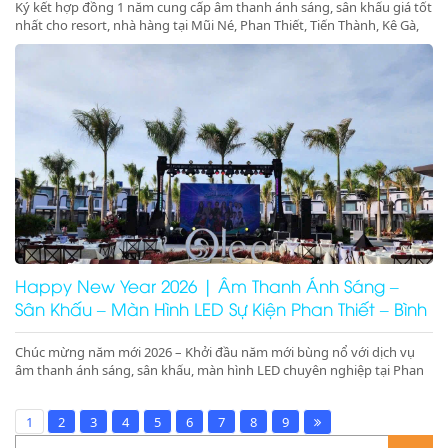
Ký kết hợp đồng 1 năm cung cấp âm thanh ánh sáng, sân khấu giá tốt
nhất cho resort, nhà hàng tại Mũi Né, Phan Thiết, Tiến Thành, Kê Gà,
Ninh Thuận, Ninh Chữ, Phan Rang. Tổ chức gala dinner, pool party,
beach party chuyên nghiệp – booking nhanh – giá tối ưu
Happy New Year 2026 | Âm Thanh Ánh Sáng –
Sân Khấu – Màn Hình LED Sự Kiện Phan Thiết – Bình
Thuận – Ninh Thuận
Chúc mừng năm mới 2026 – Khởi đầu năm mới bùng nổ với dịch vụ
âm thanh ánh sáng, sân khấu, màn hình LED chuyên nghiệp tại Phan
Thiết, Bình Thuận, Ninh Thuận. Nhận ký hợp đồng 1 năm giá tốt tại
resort, nhà hàng Mũi Né, Ninh Chữ, Phan Rang.
1
2
3
4
5
6
7
8
9