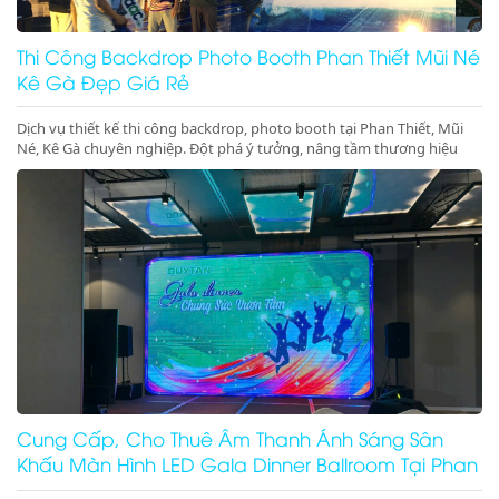
Thi Công Backdrop Photo Booth Phan Thiết Mũi Né
Kê Gà Đẹp Giá Rẻ
Dịch vụ thiết kế thi công backdrop, photo booth tại Phan Thiết, Mũi
Né, Kê Gà chuyên nghiệp. Đột phá ý tưởng, nâng tầm thương hiệu
cho sự kiện của bạn. Gọi ngay!
Cung Cấp, Cho Thuê Âm Thanh Ánh Sáng Sân
Khấu Màn Hình LED Gala Dinner Ballroom Tại Phan
Thiết Mũi Né Kê Gà Ninh Thuận Ninh Chữ Vĩnh Hy