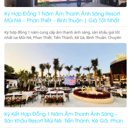
Ký Hợp Đồng 1 Năm Âm Thanh Ánh Sáng Resort
Mũi Né – Phan Thiết – Bình Thuận | Giá Tốt Nhất
Ký hợp đồng 1 năm cung cấp âm thanh ánh sáng, sân khấu giá tốt
nhất tại Mũi Né, Phan Thiết, Tiến Thành, Kê Gà, Bình Thuận. Chuyên
gala dinner, pool party, beach party resort chuyên nghiệp. Gọi ngay để
giữ lịch!
Ký Kết Hợp Đồng 1 Năm Âm Thanh Ánh Sáng –
Sân Khấu Resort Mũi Né, Tiến Thành, Kê Gà, Phan
Thiết, Ninh Thuận