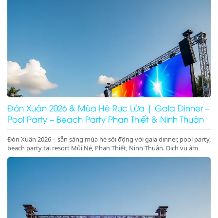
Đón Xuân 2026 & Mùa Hè Rực Lửa | Gala Dinner –
Pool Party – Beach Party Phan Thiết & Ninh Thuận
Đón Xuân 2026 – sẵn sàng mùa hè sôi động với gala dinner, pool party,
beach party tại resort Mũi Né, Phan Thiết, Ninh Thuận. Dịch vụ âm
thanh ánh sáng – sân khấu – LED chuyên nghiệp, đặt lịch ngay!