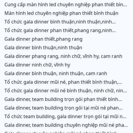
cung cấp màn hình led chuyên nghiệp phan thiết bình
thuận
màn hình led chuyên nghiệp phan thiết bình thuận
tổ chức gala dinner bình thuận,ninh thuận,ninh
chữ,vĩnh hy,cam ranh
tổ chức gala dinner phan thiết,phang rang,ninh
chữ,vĩnh hy,cam ranh
gala dinner phan thiết,phang rang
gala dinner bình thuận,ninh thuận
gala dinner phang rang, ninh chữ, vĩnh hy, cam ranh
gala dinner ninh chữ, vĩnh hy
gala dinner bình thuận, ninh thuận, cam ranh
tổ chức gala dinner mũi né, phan thiết bình thuận,
ninh thuận, ninh chữ, vĩnh hy, cam ranh
tổ chức gala dinner mũi né bình thuận, ninh chữ, ninh
thuận, cam ranh
gala dinner, team building trọn gói phan thiết bình
thuận, phang rang, ninh thuận, vĩnh hy,cam ranh
gala dinner, team building trọn gói tại mũi né phan
thiết bình thuận, phang rang ninh chữ ninh thuận, cam
tổ chức team building, gala dinner trọn gói tại mũi né
ranh
phan thiết bình thuận, phang rang, ninh chữ, vĩnh hy,
gala dinner, team building chuyên nghiệp mũi né phan
ninh thuận, cam ranh
thiết, ninh chữ ninh thuận, vĩnh hy, cam ranh