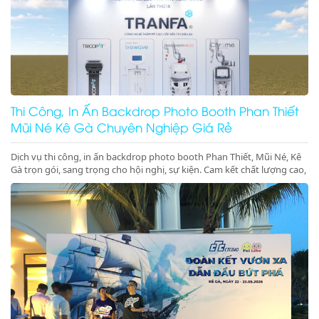
Thi Công, In Ấn Backdrop Photo Booth Phan Thiết
Mũi Né Kê Gà Chuyên Nghiệp Giá Rẻ
Dịch vụ thi công, in ấn backdrop photo booth Phan Thiết, Mũi Né, Kê
Gà trọn gói, sang trọng cho hội nghị, sự kiện. Cam kết chất lượng cao,
đúng tiến độ. Gọi ngay!