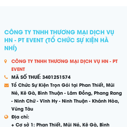
CÔNG TY TNHH THƯƠNG MẠI DỊCH VỤ
HN - PT EVENT (TỔ CHỨC SỰ KIỆN HÀ
NHÍ)
CÔNG TY TNHH THƯƠNG MẠI DỊCH VỤ HN - PT
EVENT
MÃ SỐ THUẾ: 3401251574
Tổ Chức Sự Kiện Trọn Gói tại Phan Thiết, Mũi
Né, Kê Gà, Bình Thuận - Lâm Đồng, Phang Rang
- Ninh Chữ - Vĩnh Hy - Ninh Thuận - Khánh Hòa,
Vũng Tàu
Địa chỉ:
+ Cơ sở 1: Phan Thiết, Mũi Né, Kê Gà, Bình