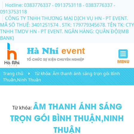
Hotline: 0383776337 - 0913753118
- 0383776337 -
0913753118
CÔNG TY TNHH THƯƠNG MẠI DỊCH VỤ HN - PT EVENT.
MÃ SỐ THUẾ: 3401251574 . STK: 179779345678. TÊN TK: CTY
TNHH TMDV HN - PT EVENT. NGÂN HÀNG: QUÂN ĐỘI(MB
BANK)
Hà Nhí
event
TỔ CHỨC SỰ KIỆN CHUYÊN NGHIỆP
MENU
Trang chủ
Từ khóa:
Âm thanh ánh sáng trọn gói Bình
Thuận,Ninh Thuận
ÂM THANH ÁNH SÁNG
Từ khóa:
TRỌN GÓI BÌNH THUẬN,NINH
THUẬN