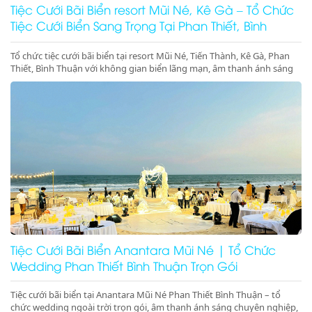
Tiệc Cưới Bãi Biển resort Mũi Né, Kê Gà – Tổ Chức
Tiệc Cưới Biển Sang Trọng Tại Phan Thiết, Bình
Thuận
Tổ chức tiệc cưới bãi biển tại resort Mũi Né, Tiến Thành, Kê Gà, Phan
Thiết, Bình Thuận với không gian biển lãng mạn, âm thanh ánh sáng
chuyên nghiệp, sân khấu cưới đẳng cấp. Liên hệ ngay để đặt dịch vụ
tiệc cưới biển trọn gói, sang trọng và đáng nhớ
Tiệc Cưới Bãi Biển Anantara Mũi Né | Tổ Chức
Wedding Phan Thiết Bình Thuận Trọn Gói
Tiệc cưới bãi biển tại Anantara Mũi Né Phan Thiết Bình Thuận – tổ
chức wedding ngoài trời trọn gói, âm thanh ánh sáng chuyên nghiệp,