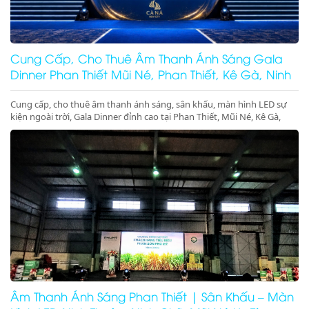
Cung Cấp, Cho Thuê Âm Thanh Ánh Sáng Gala
Dinner Phan Thiết Mũi Né, Phan Thiết, Kê Gà, Ninh
Thuận
Cung cấp, cho thuê âm thanh ánh sáng, sân khấu, màn hình LED sự
kiện ngoài trời, Gala Dinner đỉnh cao tại Phan Thiết, Mũi Né, Kê Gà,
Ninh Thuận, Ninh Chữ, Vĩnh Hy. Thiết bị hiện đại, giá cực tốt. Gọi ngay
nhận ưu đãi lớn!
Âm Thanh Ánh Sáng Phan Thiết | Sân Khấu – Màn