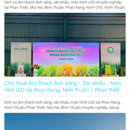
Dịch vụ âm thanh ánh sáng, sân khấu, màn hình LED chuyên nghiệp
tại Phan Thiết, Mũi Né, Bình Thuận, Phan Rang, Ninh Chữ, Ninh Thuận.
Setup trọn gói sự kiện, gala dinner, hội nghị. Gọi ngay!
Cho Thuê Âm Thanh Ánh Sáng – Sân Khấu – Màn
Hình LED tại Phan Rang, Ninh Thuận | Phan Thiết,
Mũi Né, Bình Thuận
Dịch vụ âm thanh ánh sáng, sân khấu, màn hình LED tại Phan Rang,
Ninh Thuận, Phan Thiết, Mũi Né, Bình Thuận chuyên nghiệp. Setup
trọn gói sự kiện, gala dinner, pool party, giá tốt – thi công nhanh –
thiết bị hiện đại.