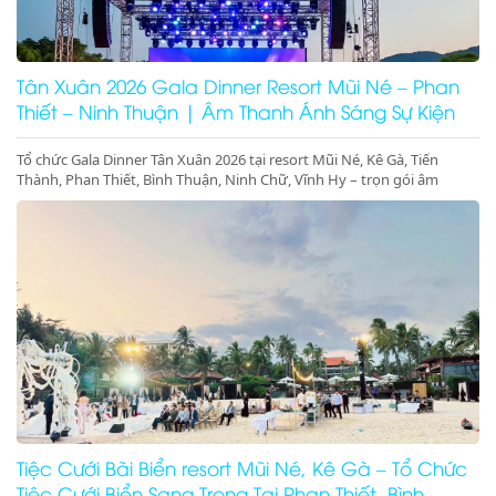
Tân Xuân 2026 Gala Dinner Resort Mũi Né – Phan
Thiết – Ninh Thuận | Âm Thanh Ánh Sáng Sự Kiện
Cao Cấp
Tổ chức Gala Dinner Tân Xuân 2026 tại resort Mũi Né, Kê Gà, Tiến
Thành, Phan Thiết, Bình Thuận, Ninh Chữ, Vĩnh Hy – trọn gói âm
thanh ánh sáng, sân khấu, màn hình LED, concept sự kiện đầu năm
sang trọng – đặt lịch ngay hôm nay!
Tiệc Cưới Bãi Biển resort Mũi Né, Kê Gà – Tổ Chức
Tiệc Cưới Biển Sang Trọng Tại Phan Thiết, Bình