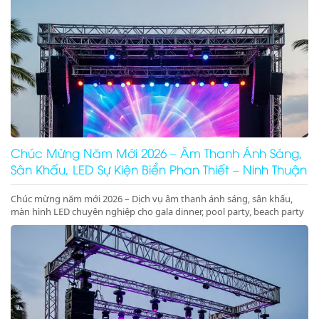
Chúc Mừng Năm Mới 2026 – Âm Thanh Ánh Sáng,
Sân Khấu, LED Sự Kiện Biển Phan Thiết – Ninh Thuận
Chúc mừng năm mới 2026 – Dịch vụ âm thanh ánh sáng, sân khấu,
màn hình LED chuyên nghiệp cho gala dinner, pool party, beach party
tại Phan Thiết, Ninh Thuận. Nhận ký hợp đồng dài hạn giá tốt.