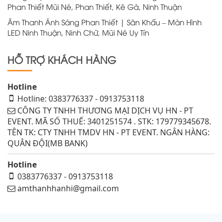
Phan Thiết Mũi Né, Phan Thiết, Kê Gà, Ninh Thuận
Âm Thanh Ánh Sáng Phan Thiết | Sân Khấu – Màn Hình
LED Ninh Thuận, Ninh Chữ, Mũi Né Uy Tín
HỖ TRỢ KHÁCH HÀNG
Hotline
Hotline: 0383776337 - 0913753118
CÔNG TY TNHH THƯƠNG MẠI DỊCH VỤ HN - PT
EVENT. MÃ SỐ THUẾ: 3401251574 . STK: 179779345678.
TÊN TK: CTY TNHH TMDV HN - PT EVENT. NGÂN HÀNG:
QUÂN ĐỘI(MB BANK)
Hotline
0383776337 - 0913753118
amthanhhanhi@gmail.com