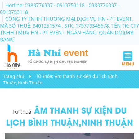
Hotline: 0383776337 - 0913753118
- 0383776337 -
0913753118
CÔNG TY TNHH THƯƠNG MẠI DỊCH VỤ HN - PT EVENT.
MÃ SỐ THUẾ: 3401251574 . STK: 179779345678. TÊN TK: CTY
TNHH TMDV HN - PT EVENT. NGÂN HÀNG: QUÂN ĐỘI(MB
BANK)
Hà Nhí
event
TỔ CHỨC SỰ KIỆN CHUYÊN NGHIỆP
MENU
Trang chủ
Từ khóa:
Âm thanh sự kiện du lịch Bình
Thuận,Ninh Thuận
ÂM THANH SỰ KIỆN DU
Từ khóa:
LỊCH BÌNH THUẬN,NINH THUẬN