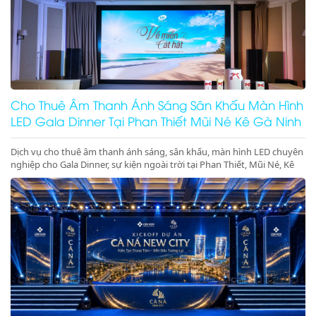
Cho Thuê Âm Thanh Ánh Sáng Sân Khấu Màn Hình
LED Gala Dinner Tại Phan Thiết Mũi Né Kê Gà Ninh
Thuận Ninh Chữ Vĩnh Hy Giá Rẻ Uy Tín
Dịch vụ cho thuê âm thanh ánh sáng, sân khấu, màn hình LED chuyên
nghiệp cho Gala Dinner, sự kiện ngoài trời tại Phan Thiết, Mũi Né, Kê
Gà, Ninh Thuận, Ninh Chữ, Vĩnh Hy. Thiết bị hiện đại, giá gốc tại kho,
phục vụ tận tâm. Gọi ngay hotline để nhận báo giá ưu đãi tốt nhất
hôm nay!