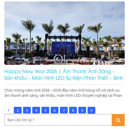
Ninh Thuận, Ninh Chữ, Phan Rang. Tổ chức gala dinner, pool party,
beach party chuyên nghiệp – booking nhanh – giá tối ưu
Happy New Year 2026 | Âm Thanh Ánh Sáng –
Sân Khấu – Màn Hình LED Sự Kiện Phan Thiết – Bình
Thuận – Ninh Thuận
Chúc mừng năm mới 2026 – Khởi đầu năm mới bùng nổ với dịch vụ
âm thanh ánh sáng, sân khấu, màn hình LED chuyên nghiệp tại Phan
Thiết, Bình Thuận, Ninh Thuận. Nhận ký hợp đồng 1 năm giá tốt tại
resort, nhà hàng Mũi Né, Ninh Chữ, Phan Rang.
1
2
3
4
5
6
7
8
9