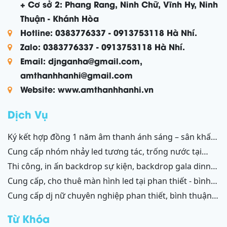
+ Cơ sở 2: Phang Rang, Ninh Chữ, Vĩnh Hy, Ninh
Thuận - Khánh Hòa
Hotline: 0383776337 - 0913753118 Hà Nhí.
Zalo: 0383776337 - 0913753118 Hà Nhí.
Email: djnganha@gmail.com,
amthanhhanhi@gmail.com
Website: www.amthanhhanhi.vn
Dịch Vụ
ký kết hợp đồng 1 năm âm thanh ánh sáng – sân khấu
resort mũi né, tiến thành, kê gà, phan thiết, ninh thuận
cung cấp nhóm nhảy led tương tác, trống nước tại
ninh thuận – bình thuận
thi công, in ấn backdrop sự kiện, backdrop gala dinner,
backdrop team building, backdrop cánh gà, chữ nổi
cung cấp, cho thuê màn hình led tại phan thiết - bình
3d, chữ nổi từ formex, chữ nổi hộp đèn led và ốp alu
thuận, ninh thuận - ninh chữ - phang rang
cung cấp dj nữ chuyên nghiệp phan thiết, bình thuận;
phan thiết, bình thuận - ninh thuận - ninh chữ - phan
ninh thuận, ninh chữ, phang rang
rang
Từ Khóa