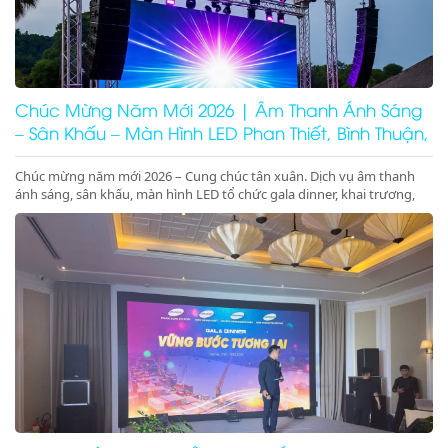
Chúc Mừng Năm Mới 2026 | Âm Thanh Ánh Sáng
– Sân Khấu – Màn Hình LED Phan Thiết, Bình Thuận,
Ninh Thuận
Chúc mừng năm mới 2026 – Cung chúc tân xuân. Dịch vụ âm thanh
ánh sáng, sân khấu, màn hình LED tổ chức gala dinner, khai trương,
khánh thành, động thổ tại Phan Thiết, Bình Thuận, Ninh Thuận. Giá
tốt – chuyên nghiệp – concept 2026