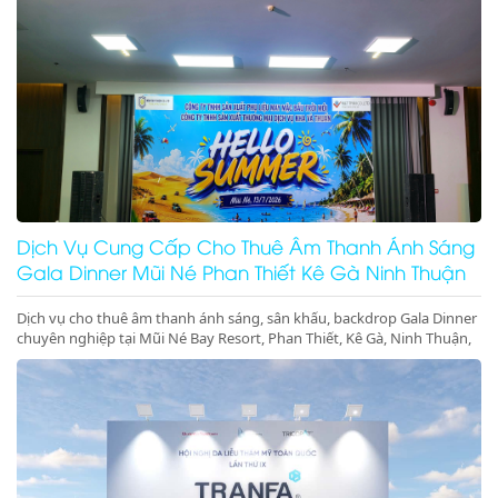
Dịch Vụ Cung Cấp Cho Thuê Âm Thanh Ánh Sáng
Gala Dinner Mũi Né Phan Thiết Kê Gà Ninh Thuận
Dịch vụ cho thuê âm thanh ánh sáng, sân khấu, backdrop Gala Dinner
chuyên nghiệp tại Mũi Né Bay Resort, Phan Thiết, Kê Gà, Ninh Thuận,
Ninh Chữ, Vĩnh Hy. Thiết bị hiện đại, giá cực tốt. Gọi ngay!