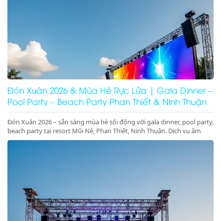
Đón Xuân 2026 & Mùa Hè Rực Lửa | Gala Dinner –
Pool Party – Beach Party Phan Thiết & Ninh Thuận
Đón Xuân 2026 – sẵn sàng mùa hè sôi động với gala dinner, pool party,
beach party tại resort Mũi Né, Phan Thiết, Ninh Thuận. Dịch vụ âm
thanh ánh sáng – sân khấu – LED chuyên nghiệp, đặt lịch ngay!