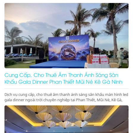
Phan Thiết, Mũi Né, Kê Gà, Ninh Thuận, Ninh Chữ, Vĩnh Hy chuyên
nghiệp, đẳng cấp. Đặt lịch ngay nhận ưu đãi lớn!
Cung Cấp, Cho Thuê Âm Thanh Ánh Sáng Sân
Khấu Gala Dinner Phan Thiết Mũi Né Kê Gà Ninh
Thuận Giá Rẻ Uy Tín
Dịch vụ cung cấp, cho thuê âm thanh ánh sáng sân khấu màn hình led
gala dinner ngoài trời chuyên nghiệp tại Phan Thiết, Mũi Né, Kê Gà,
Ninh Thuận, Ninh Chữ, Vĩnh Hy. Hệ thống hiện đại, setup trọn gói, gọi
ngay nhận ưu đãi lớn!