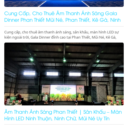
Cung Cấp, Cho Thuê Âm Thanh Ánh Sáng Gala
Dinner Phan Thiết Mũi Né, Phan Thiết, Kê Gà, Ninh
Thuận
Cung cấp, cho thuê âm thanh ánh sáng, sân khấu, màn hình LED sự
kiện ngoài trời, Gala Dinner đỉnh cao tại Phan Thiết, Mũi Né, Kê Gà,
Ninh Thuận, Ninh Chữ, Vĩnh Hy. Thiết bị hiện đại, giá cực tốt. Gọi ngay
nhận ưu đãi lớn!
Âm Thanh Ánh Sáng Phan Thiết | Sân Khấu – Màn
Hình LED Ninh Thuận, Ninh Chữ, Mũi Né Uy Tín