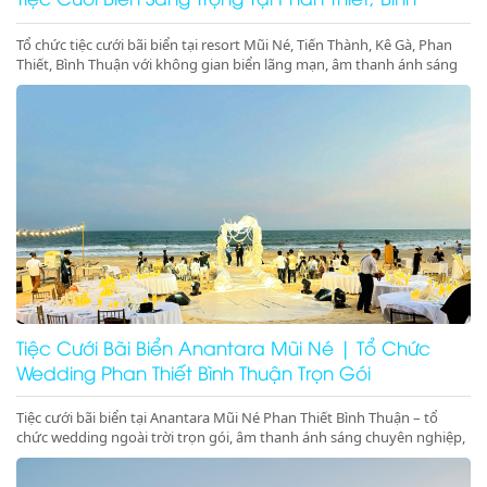
Thuận
Tổ chức tiệc cưới bãi biển tại resort Mũi Né, Tiến Thành, Kê Gà, Phan
Thiết, Bình Thuận với không gian biển lãng mạn, âm thanh ánh sáng
chuyên nghiệp, sân khấu cưới đẳng cấp. Liên hệ ngay để đặt dịch vụ
tiệc cưới biển trọn gói, sang trọng và đáng nhớ
Tiệc Cưới Bãi Biển Anantara Mũi Né | Tổ Chức
Wedding Phan Thiết Bình Thuận Trọn Gói
Tiệc cưới bãi biển tại Anantara Mũi Né Phan Thiết Bình Thuận – tổ
chức wedding ngoài trời trọn gói, âm thanh ánh sáng chuyên nghiệp,
sân khấu cưới trên biển sang trọng, lãng mạn, đẳng cấp