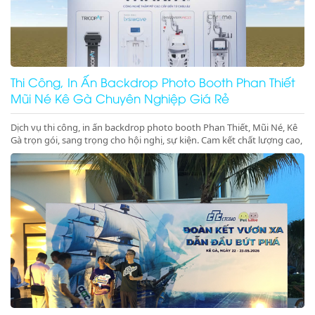
Thi Công, In Ấn Backdrop Photo Booth Phan Thiết
Mũi Né Kê Gà Chuyên Nghiệp Giá Rẻ
Dịch vụ thi công, in ấn backdrop photo booth Phan Thiết, Mũi Né, Kê
Gà trọn gói, sang trọng cho hội nghị, sự kiện. Cam kết chất lượng cao,
đúng tiến độ. Gọi ngay!