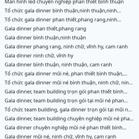
màn hình led chuyên nghiệp phan thiết bình thuận
tổ chức gala dinner bình thuận,ninh thuận,ninh
chữ,vĩnh hy,cam ranh
tổ chức gala dinner phan thiết,phang rang,ninh
chữ,vĩnh hy,cam ranh
gala dinner phan thiết,phang rang
gala dinner bình thuận,ninh thuận
gala dinner phang rang, ninh chữ, vĩnh hy, cam ranh
gala dinner ninh chữ, vĩnh hy
gala dinner bình thuận, ninh thuận, cam ranh
tổ chức gala dinner mũi né, phan thiết bình thuận,
ninh thuận, ninh chữ, vĩnh hy, cam ranh
tổ chức gala dinner mũi né bình thuận, ninh chữ, ninh
thuận, cam ranh
gala dinner, team building trọn gói phan thiết bình
thuận, phang rang, ninh thuận, vĩnh hy,cam ranh
gala dinner, team building trọn gói tại mũi né phan
thiết bình thuận, phang rang ninh chữ ninh thuận, cam
tổ chức team building, gala dinner trọn gói tại mũi né
ranh
phan thiết bình thuận, phang rang, ninh chữ, vĩnh hy,
gala dinner, team building chuyên nghiệp mũi né phan
ninh thuận, cam ranh
thiết, ninh chữ ninh thuận, vĩnh hy, cam ranh
gala dinner chuyên nghiệp mũi né phan thiết bình
thuận, ninh chữ, phang rang, ninh thuận, cam ranh
gala dinner mũi né, ninh chữ, vĩnh hy, cam ranh