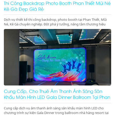
Thi Công Backdrop Photo Booth Phan Thiết Mũi Né
Kê Gà Đẹp Giá Rẻ
Dịch vụ thiết kế thi công backdrop, photo booth tại Phan Thiết, Mũi
Né, Kê Gà chuyên nghiệp. Đột phá ý tưởng, nâng tầm thương hiệu
cho sự kiện của bạn. Gọi ngay!
Cung Cấp, Cho Thuê Âm Thanh Ánh Sáng Sân
Khấu Màn Hình LED Gala Dinner Ballroom Tại Phan
Thiết Mũi Né Kê Gà Ninh Thuận Ninh Chữ Vĩnh Hy
Cung cấp dịch vụ âm thanh ánh sáng sân khấu màn hình LED cho
chương trình sự kiện Gala Dinner trong ballroom nhà hàng resort tại