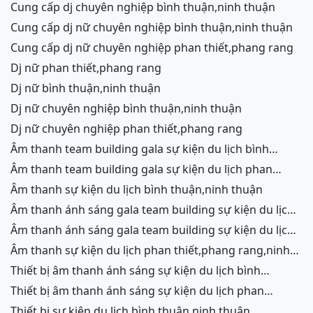
chữ,vĩnh hy
cung cấp dj chuyên nghiệp bình thuận,ninh thuận
cung cấp dj nữ chuyên nghiệp bình thuận,ninh thuận
cung cấp dj nữ chuyên nghiệp phan thiết,phang rang
dj nữ phan thiết,phang rang
dj nữ bình thuận,ninh thuận
dj nữ chuyên nghiệp bình thuận,ninh thuận
dj nữ chuyên nghiệp phan thiết,phang rang
âm thanh team building gala sự kiện du lịch bình
thuận,ninh thuận
âm thanh team building gala sự kiện du lịch phan
thiết,phang rang,ninh chữ, vĩnh hy
âm thanh sự kiện du lịch bình thuận,ninh thuận
âm thanh ánh sáng gala team building sự kiện du lịch
bình thuận,ninh thuận
âm thanh ánh sáng gala team building sự kiện du lịch
phan thiết,phang rang,ninh chữ,vĩnh hy
âm thanh sự kiện du lịch phan thiết,phang rang,ninh
chữ,vĩnh hy,ninh thuận,cam ranh
thiết bị âm thanh ánh sáng sự kiện du lịch bình
thuận,ninh thuận
thiết bị âm thanh ánh sáng sự kiện du lịch phan
thiết,phang rang,ninh chữ,vĩnh hy,cam ranh
thiết bị sự kiện du lịch bình thuận,ninh thuận