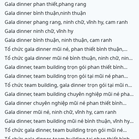
chữ,vĩnh hy,cam ranh
gala dinner phan thiết,phang rang
gala dinner bình thuận,ninh thuận
gala dinner phang rang, ninh chữ, vĩnh hy, cam ranh
gala dinner ninh chữ, vĩnh hy
gala dinner bình thuận, ninh thuận, cam ranh
tổ chức gala dinner mũi né, phan thiết bình thuận,
ninh thuận, ninh chữ, vĩnh hy, cam ranh
tổ chức gala dinner mũi né bình thuận, ninh chữ, ninh
thuận, cam ranh
gala dinner, team building trọn gói phan thiết bình
thuận, phang rang, ninh thuận, vĩnh hy,cam ranh
gala dinner, team building trọn gói tại mũi né phan
thiết bình thuận, phang rang ninh chữ ninh thuận, cam
tổ chức team building, gala dinner trọn gói tại mũi né
ranh
phan thiết bình thuận, phang rang, ninh chữ, vĩnh hy,
gala dinner, team building chuyên nghiệp mũi né phan
ninh thuận, cam ranh
thiết, ninh chữ ninh thuận, vĩnh hy, cam ranh
gala dinner chuyên nghiệp mũi né phan thiết bình
thuận, ninh chữ, phang rang, ninh thuận, cam ranh
gala dinner mũi né, ninh chữ, vĩnh hy, cam ranh
gala dinner, team building mũi né bình thuận, vĩnh hy,
ninh chữ, cam ranh
tổ chức gala dinner, team building trọn gói mũi né
phan thiết bình thuận, ninh chữ, vĩnh hy, cam ranh,