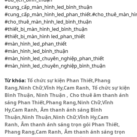
#cung_cấp_màn_hình_led_bình_thuận
#cung_cấp_màn_hình_led_phan_thiết.#cho_thuê_màn_hì
#cho_thuê_màn_hình_led_bình_thuận
#thiết_bị_màn_hình_led_bình_thuận
#thiết_bị_màn_hình led_phan_thiết
#màn_hình_led_phan_thiết
#màn_hình_led_bình_thuận
#màn_hình_led_chuyên_nghiệp_phan_thiết
#màn_hình_led_chuyên_nghiệp_bình_thuận
Từ khóa:
Tổ chức sự kiện Phan Thiết,Phang
Rang,Ninh Chữ,Vĩnh Hy,Cam Ranh
Tổ chức sự kiện
Bình Thuận, Ninh Thuận
Cho thuê âm thanh ánh
sáng Phan Thiết,Phang Rang,Ninh Chữ,Vĩnh
Hy,Cam Ranh
Âm thanh ánh sáng Bình
Thuận,Ninh Thuận,Ninh Chữ,Vĩnh Hy,Cam
Ranh
Âm thanh ánh sáng trọn gói Phan Thiết,
Phang Rang,Cam Ranh
Âm thanh ánh sáng trọn