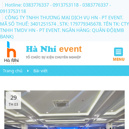
Hotline: 0383776337 - 0913753118
- 0383776337 -
0913753118
CÔNG TY TNHH THƯƠNG MẠI DỊCH VỤ HN - PT EVENT.
MÃ SỐ THUẾ: 3401251574 . STK: 179779345678. TÊN TK: CTY
TNHH TMDV HN - PT EVENT. NGÂN HÀNG: QUÂN ĐỘI(MB
BANK)
Hà Nhí
event
TỔ CHỨC SỰ KIỆN CHUYÊN NGHIỆP
MENU
Trang chủ
Bài viết
29
TH 03