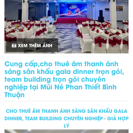
XEM THÊM ẢNH
Cung cấp,cho thuê âm thanh ánh
sáng sân khấu gala dinner trọn gói,
team building trọn gói chuyên
nghiệp tại Mũi Né Phan Thiết Bình
Thuận
CHO THUÊ ÂM THANH ÁNH SÁNG SÂN KHẤU GALA
DINNER, TEAM BUILDING CHUYÊN NGHIỆP - GIÁ HỢP
LÝ