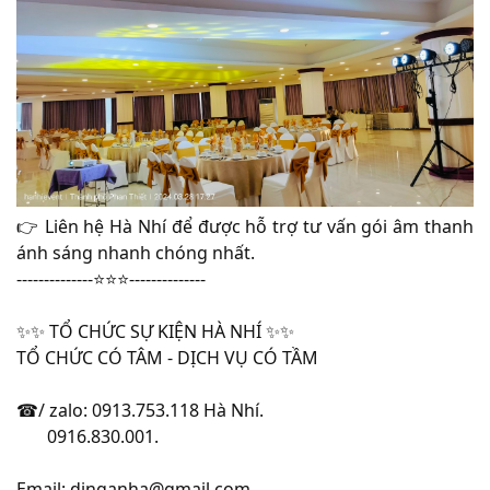
👉 Liên hệ Hà Nhí để được hỗ trợ tư vấn gói âm thanh
ánh sáng nhanh chóng nhất.
--------------⭐️⭐️⭐️--------------
✨✨ TỔ CHỨC SỰ KIỆN HÀ NHÍ ✨✨
TỔ CHỨC CÓ TÂM - DỊCH VỤ CÓ TẦM
☎/ zalo: 0913.753.118 Hà Nhí.
0916.830.001.
Email: djnganha@gmail.com