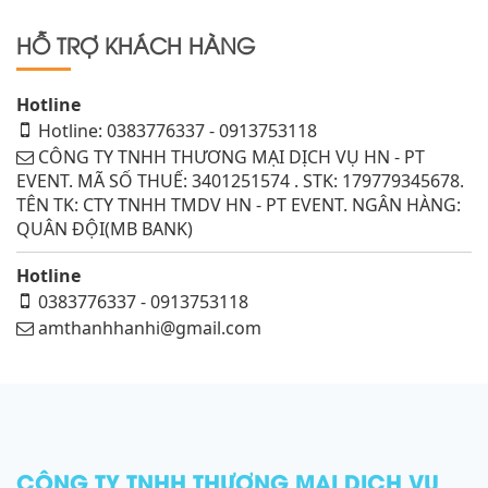
HỖ TRỢ KHÁCH HÀNG
Hotline
Hotline: 0383776337 - 0913753118
CÔNG TY TNHH THƯƠNG MẠI DỊCH VỤ HN - PT
EVENT. MÃ SỐ THUẾ: 3401251574 . STK: 179779345678.
TÊN TK: CTY TNHH TMDV HN - PT EVENT. NGÂN HÀNG:
QUÂN ĐỘI(MB BANK)
Hotline
0383776337 - 0913753118
amthanhhanhi@gmail.com
CÔNG TY TNHH THƯƠNG MẠI DỊCH VỤ