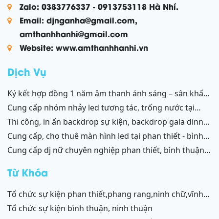
Zalo: 0383776337 - 0913753118 Hà Nhí.
Email: djnganha@gmail.com,
amthanhhanhi@gmail.com
Website: www.amthanhhanhi.vn
Dịch Vụ
ký kết hợp đồng 1 năm âm thanh ánh sáng – sân khấu
resort mũi né, tiến thành, kê gà, phan thiết, ninh thuận
cung cấp nhóm nhảy led tương tác, trống nước tại
ninh thuận – bình thuận
thi công, in ấn backdrop sự kiện, backdrop gala dinner,
backdrop team building, backdrop cánh gà, chữ nổi
cung cấp, cho thuê màn hình led tại phan thiết - bình
3d, chữ nổi từ formex, chữ nổi hộp đèn led và ốp alu
thuận, ninh thuận - ninh chữ - phang rang
cung cấp dj nữ chuyên nghiệp phan thiết, bình thuận;
phan thiết, bình thuận - ninh thuận - ninh chữ - phan
ninh thuận, ninh chữ, phang rang
rang
Từ Khóa
tổ chức sự kiện phan thiết,phang rang,ninh chữ,vĩnh
hy,cam ranh
tổ chức sự kiện bình thuận, ninh thuận