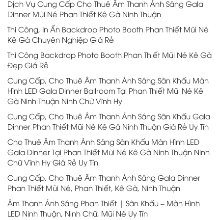
Dịch Vụ Cung Cấp Cho Thuê Âm Thanh Ánh Sáng Gala
Dinner Mũi Né Phan Thiết Kê Gà Ninh Thuận
Thi Công, In Ấn Backdrop Photo Booth Phan Thiết Mũi Né
Kê Gà Chuyên Nghiệp Giá Rẻ
Thi Công Backdrop Photo Booth Phan Thiết Mũi Né Kê Gà
Đẹp Giá Rẻ
Cung Cấp, Cho Thuê Âm Thanh Ánh Sáng Sân Khấu Màn
Hình LED Gala Dinner Ballroom Tại Phan Thiết Mũi Né Kê
Gà Ninh Thuận Ninh Chữ Vĩnh Hy
Cung Cấp, Cho Thuê Âm Thanh Ánh Sáng Sân Khấu Gala
Dinner Phan Thiết Mũi Né Kê Gà Ninh Thuận Giá Rẻ Uy Tín
Cho Thuê Âm Thanh Ánh Sáng Sân Khấu Màn Hình LED
Gala Dinner Tại Phan Thiết Mũi Né Kê Gà Ninh Thuận Ninh
Chữ Vĩnh Hy Giá Rẻ Uy Tín
Cung Cấp, Cho Thuê Âm Thanh Ánh Sáng Gala Dinner
Phan Thiết Mũi Né, Phan Thiết, Kê Gà, Ninh Thuận
Âm Thanh Ánh Sáng Phan Thiết | Sân Khấu – Màn Hình
LED Ninh Thuận, Ninh Chữ, Mũi Né Uy Tín