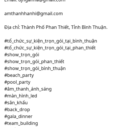
amthanhhanhi@gmail.com
Địa chỉ: Thành Phố Phan Thiết, Tỉnh Bình Thuận.
#tổ_chức_sự_kiện_trọn_gói_tại_bình_thuận
#tổ_chức_sự_kiện_trọn_gói_tại_phan_thiết
#show_trọn_gói
#show_trọn_gói_phan_thiết
#show_trọn_gói_bình_thuận
#beach_party
#pool_party
#âm_thanh_ánh_sáng
#màn_hình_led
#sân_khấu
#back_drop
#gala_dinner
#team_building