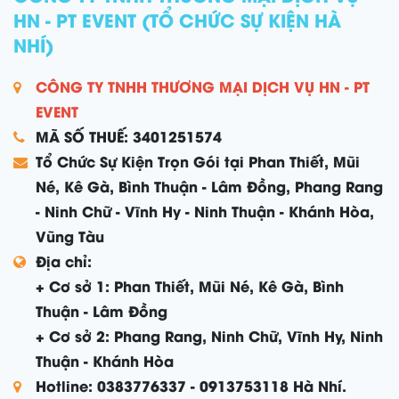
HN - PT EVENT (TỔ CHỨC SỰ KIỆN HÀ
NHÍ)
CÔNG TY TNHH THƯƠNG MẠI DỊCH VỤ HN - PT
EVENT
MÃ SỐ THUẾ: 3401251574
Tổ Chức Sự Kiện Trọn Gói tại Phan Thiết, Mũi
Né, Kê Gà, Bình Thuận - Lâm Đồng, Phang Rang
- Ninh Chữ - Vĩnh Hy - Ninh Thuận - Khánh Hòa,
Vũng Tàu
Địa chỉ:
+ Cơ sở 1: Phan Thiết, Mũi Né, Kê Gà, Bình
Thuận - Lâm Đồng
+ Cơ sở 2: Phang Rang, Ninh Chữ, Vĩnh Hy, Ninh
Thuận - Khánh Hòa
Hotline: 0383776337 - 0913753118 Hà Nhí.