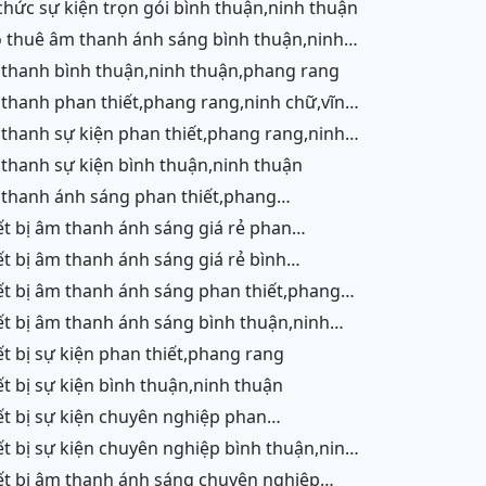
 chức sự kiện trọn gói bình thuận,ninh thuận
ận,ninh chữ,vĩnh hy,phang rang,cam ranh
 thanh bình thuận,ninh thuận,phang rang
 cam ranh
ận
 thanh sự kiện bình thuận,ninh thuận
g,ninh chữ,vĩnh hy,cam ranh
ết,phang rang,ninh chữ,vĩnh hy, ninh thuận
ận,ninh thuận
g,ninh chữ,vĩnh hy,cam ranh
ận
iết bị sự kiện phan thiết,phang rang
iết bị sự kiện bình thuận,ninh thuận
ết,phang rang,ninh chữ,vĩnh hy,cam ranh
ận