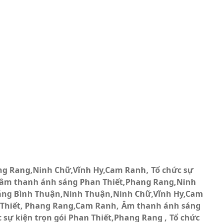
ang Rang,Ninh Chữ,Vĩnh Hy,Cam Ranh
Tổ chức sự
 âm thanh ánh sáng Phan Thiết,Phang Rang,Ninh
áng Bình Thuận,Ninh Thuận,Ninh Chữ,Vĩnh Hy,Cam
 Thiết, Phang Rang,Cam Ranh
Âm thanh ánh sáng
c sự kiện trọn gói Phan Thiết,Phang Rang
Tổ chức