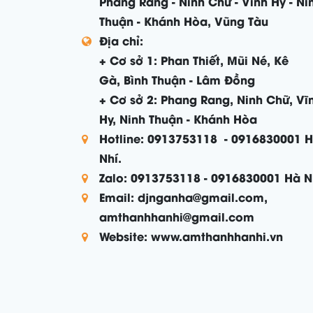
Phang Rang - Ninh Chữ - Vĩnh Hy - Ni
Thuận - Khánh Hòa, Vũng Tàu
Địa chỉ:
+ Cơ sở 1: Phan Thiết, Mũi Né, Kê
Gà, Bình Thuận - Lâm Đồng
+ Cơ sở 2: Phang Rang, Ninh Chữ, Vĩ
Hy, Ninh Thuận - Khánh Hòa
Hotline: 0913753118 - 0916830001 
Nhí.
Zalo: 0913753118 - 0916830001 Hà N
Email: djnganha@gmail.com,
amthanhhanhi@gmail.com
Website: www.amthanhhanhi.vn