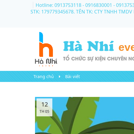
Hotline: 0913753118 - 0916830001
- 091375
STK: 179779345678. TÊN TK: CTY TNHH TMDV
Hà Nhí
ev
TỔ CHỨC SỰ KIỆN CHUYÊN N
Trang chủ
Bài viết
12
TH 05