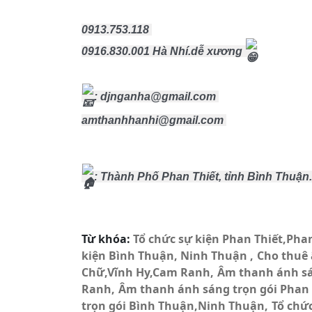
0913.753.118 
0916.830.001 Hà Nhí.dễ xương 
: djnganha@gmail.com 
amthanhhanhi@gmail.com 
: Thành Phố Phan Thiết, tỉnh Bình Thuận.
Từ khóa:
Tổ chức sự kiện Phan Thiết,Ph
kiện Bình Thuận, Ninh Thuận
Cho thuê
Chữ,Vĩnh Hy,Cam Ranh
Âm thanh ánh s
Ranh
Âm thanh ánh sáng trọn gói Phan
trọn gói Bình Thuận,Ninh Thuận
Tổ chứ