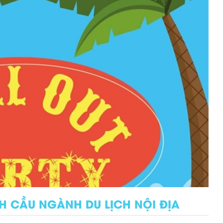
H CẦU NGÀNH DU LỊCH NỘI ĐỊA