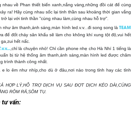
nhau về Phan thiết biển xanh,nắng vàng,những đồi cát để cùng
ảy ra! Hãy cùng nhau sốc lại tinh thần sau khoảng thời gian vắng
trở lại với tinh thần "cùng nhau làm,cùng nhau hỗ trợ".
🥰
🥰
TEAM
ện như âm thanh,ánh sáng,màn hình led.v.v...đi song song là
ửa để đốt cháy sân khấu sẽ làm cho không khí xung tột độ,vui hết
ga,zui hết nấc.
🙌
🙌
🙌
🙌
.v...
,chỉ là chuyện nhỏ! Chỉ cần phone nhẹ cho Hà Nhí 1 tiếng là
âu chuẩn bị từ hệ thống âm thanh,ánh sáng,màn hình led được chăm
ng trình thành công nhất.
à e lo êm như nhíp,cho dù ở đâu,nơi nào trong tỉnh hay các tỉnh
CẢ HỢP LÝ,HỖ TRỢ DỊCH VỤ SAU ĐỢT DỊCH KÉO DÀI,CÙNG
ÀNG RÔM RẢ,SÔM TỤ.
 tư vấn: