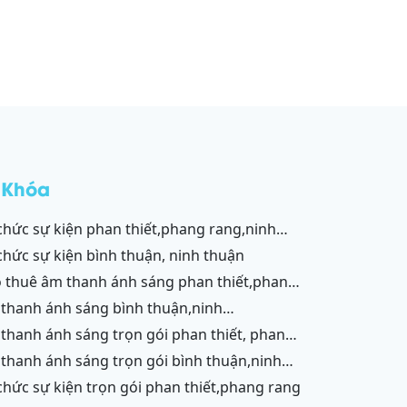
 Khóa
,vĩnh hy,cam ranh
 chức sự kiện bình thuận, ninh thuận
g,ninh chữ,vĩnh hy,cam ranh
ận,ninh chữ,vĩnh hy,cam ranh
g,cam ranh
ận
 chức sự kiện trọn gói phan thiết,phang rang