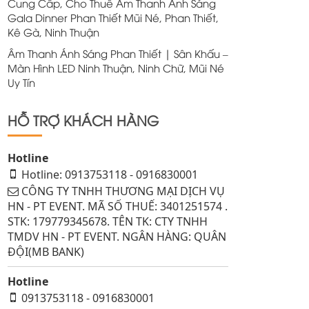
Cung Cấp, Cho Thuê Âm Thanh Ánh Sáng
Gala Dinner Phan Thiết Mũi Né, Phan Thiết,
Kê Gà, Ninh Thuận
Âm Thanh Ánh Sáng Phan Thiết | Sân Khấu –
Màn Hình LED Ninh Thuận, Ninh Chữ, Mũi Né
Uy Tín
HỖ TRỢ KHÁCH HÀNG
Hotline
Hotline: 0913753118 - 0916830001
CÔNG TY TNHH THƯƠNG MẠI DỊCH VỤ
HN - PT EVENT. MÃ SỐ THUẾ: 3401251574 .
STK: 179779345678. TÊN TK: CTY TNHH
TMDV HN - PT EVENT. NGÂN HÀNG: QUÂN
ĐỘI(MB BANK)
Hotline
0913753118 - 0916830001