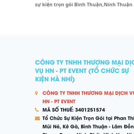
sự kiện trọn gói Bình Thuận,Ninh Thuận
CÔNG TY TNHH THƯƠNG MẠI DỊ
VỤ HN - PT EVENT (TỔ CHỨC SỰ
KIỆN HÀ NHÍ)
CÔNG TY TNHH THƯƠNG MẠI DỊCH V
HN - PT EVENT
MÃ SỐ THUẾ: 3401251574
Tổ Chức Sự Kiện Trọn Gói tại Phan Thi
Mũi Né, Kê Gà, Bình Thuận - Lâm Đồn