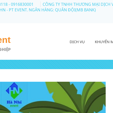
3118 - 0916830001
CÔNG TY TNHH THƯƠNG MẠI DỊCH VỤ 
 HN - PT EVENT. NGÂN HÀNG: QUÂN ĐỘI(MB BANK)
ent
DỊCH VỤ
KHUYẾN 
GHIỆP