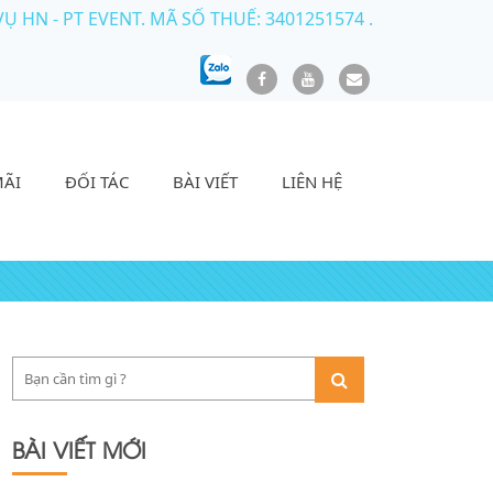
HN - PT EVENT. MÃ SỐ THUẾ: 3401251574 .
MÃI
ĐỐI TÁC
BÀI VIẾT
LIÊN HỆ
BÀI VIẾT MỚI