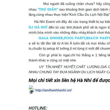
Mọi người đã cuồng chân chưa? hãy cũng 
👏
👏
👏
"THƯ GIÃN"
nhau
sau khoảng thời gian dịch bệnh x
lặng,cùng nhau thực hiện"Kích Cầu Du Lịch Nội Địa" 
Hà Nhí Event với đầy đủ các trang thiết bị sự ki
👉
DJ HÀ NHÍ
đến từ các tỉnh,thành phố sẽ
là ngọn l
mình,hòa mình vào những điệu nhảy,khách chơi thả 
GALA DINNER,POOL PARTY,BEACH PARTY.v
💥
💥
e sẽ lo tất tần tật từ A tới Á luôn.tất cả mọi kh
lo,chuẩn bị,setup kĩ lưỡng,tỉ mỉ từng tí một để chươ
Còn gì phải lo ngại,chỉ hú thằng e 1 tiếng l
☝
☝
thành khác e cũng có mặt nhé.
UY TÍN,NHIỆT HUYẾT,CHẤT LƯỢNG,GIÁ 
👍
👍
NHAU CHUNG TAY ĐƯA NGÀNH DU LỊCH NGÀY C
Mọi chi tiết xin liên hệ Hà Nhí để được
: 
http://amthanhhanhi.vn/
HOTLINE: