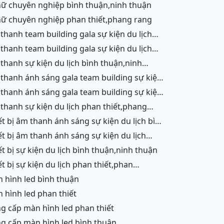
 nữ chuyên nghiệp bình thuận,ninh thuận
 nữ chuyên nghiệp phan thiết,phang rang
h thuận,ninh thuận
n thiết,phang rang,ninh chữ, vĩnh hy
ận
lịch bình thuận,ninh thuận
lịch phan thiết,phang rang,ninh chữ,vĩnh hy
g,ninh chữ,vĩnh hy,ninh thuận,cam ranh
ận,ninh thuận
n thiết,phang rang,ninh chữ,vĩnh hy,cam
iết bị sự kiện du lịch bình thuận,ninh thuận
h
ết,phang rang,ninh chữ,vĩnh hy,cam ranh
àn hình led bình thuận
àn hình led phan thiết
ng cấp màn hình led phan thiết
ng cấp màn hình led bình thuận