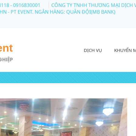
3118 - 0916830001
CÔNG TY TNHH THƯƠNG MẠI DỊCH VỤ 
 HN - PT EVENT. NGÂN HÀNG: QUÂN ĐỘI(MB BANK)
ent
DỊCH VỤ
KHUYẾN 
GHIỆP