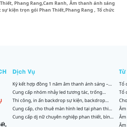
 Thiết, Phang Rang,Cam Ranh
Âm thanh ánh sáng
c sự kiện trọn gói Phan Thiết,Phang Rang
Tổ chức
CH
Dịch Vụ
Từ
ký kết hợp đồng 1 năm âm thanh ánh sáng –
tổ chức sự kiện phan thiết,phang rang,ninh
sân khấu resort mũi né, tiến thành, kê gà, phan
chữ
cung cấp nhóm nhảy led tương tác, trống
tổ
thiết, ninh thuận
nước tại ninh thuận – bình thuận
Ụ
thi công, in ấn backdrop sự kiện, backdrop
cho thuê âm thanh ánh sáng phan thiết,phang
gala dinner, backdrop team building, backdrop
ran
cung cấp, cho thuê màn hình led tại phan thiết
âm thanh ánh sáng bình thuận,ninh
cánh gà, chữ nổi 3d, chữ nổi từ formex, chữ nổi
- bình thuận, ninh thuận - ninh chữ - phang
thu
cung cấp dj nữ chuyên nghiệp phan thiết, bình
âm thanh ánh sáng trọn gói phan thiết, phang
hộp đèn led và ốp alu phan thiết, bình thuận -
rang
thuận; ninh thuận, ninh chữ, phang rang
ran
ết,
âm thanh ánh sáng trọn gói bình thuận,ninh
ninh thuận - ninh chữ - phan rang