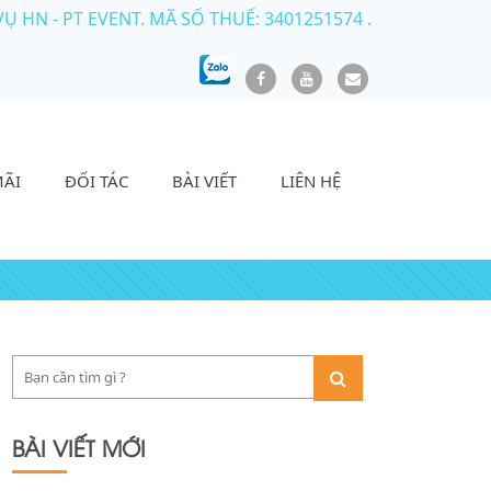
HN - PT EVENT. MÃ SỐ THUẾ: 3401251574 .
MÃI
ĐỐI TÁC
BÀI VIẾT
LIÊN HỆ
BÀI VIẾT MỚI