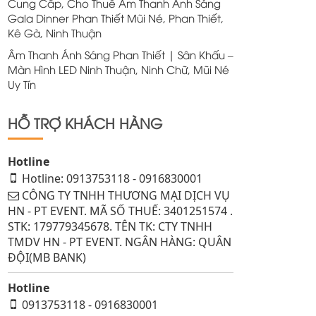
Cung Cấp, Cho Thuê Âm Thanh Ánh Sáng
Gala Dinner Phan Thiết Mũi Né, Phan Thiết,
Kê Gà, Ninh Thuận
Âm Thanh Ánh Sáng Phan Thiết | Sân Khấu –
Màn Hình LED Ninh Thuận, Ninh Chữ, Mũi Né
Uy Tín
HỖ TRỢ KHÁCH HÀNG
Hotline
Hotline: 0913753118 - 0916830001
CÔNG TY TNHH THƯƠNG MẠI DỊCH VỤ
HN - PT EVENT. MÃ SỐ THUẾ: 3401251574 .
STK: 179779345678. TÊN TK: CTY TNHH
TMDV HN - PT EVENT. NGÂN HÀNG: QUÂN
ĐỘI(MB BANK)
Hotline
0913753118 - 0916830001