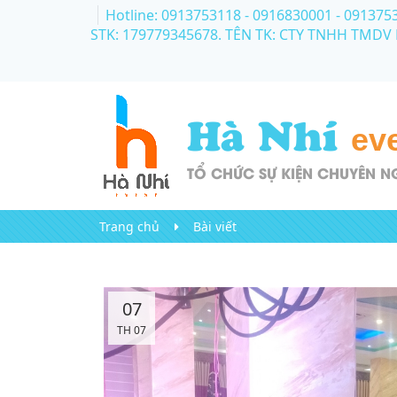
Hotline: 0913753118 - 0916830001
- 091375
STK: 179779345678. TÊN TK: CTY TNHH TMDV
Hà Nhí
ev
TỔ CHỨC SỰ KIỆN CHUYÊN N
Trang chủ
Bài viết
07
TH 07