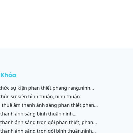
 Khóa
,vĩnh hy,cam ranh
 chức sự kiện bình thuận, ninh thuận
g,ninh chữ,vĩnh hy,cam ranh
ận,ninh chữ,vĩnh hy,cam ranh
g,cam ranh