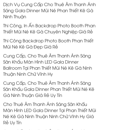
Dịch Vụ Cung Cấp Cho Thuê Âm Thanh Ánh
Sáng Gala Dinner Mũi Né Phan Thiết Kê Gà
Ninh Thuận
Thi Công, In Ấn Backdrop Photo Booth Phan
Thiết Mũi Né Kê Gà Chuyên Nghiệp Giá Rẻ
Thi Công Backdrop Photo Booth Phan Thiết
Mũi Né Kê Gà Đẹp Giá Rẻ
Cung Cấp, Cho Thuê Âm Thanh Ánh Sáng
Sân Khấu Màn Hình LED Gala Dinner
Ballroom Tại Phan Thiết Mũi Né Kê Gà Ninh
Thuận Ninh Chữ Vĩnh Hy
Cung Cấp, Cho Thuê Âm Thanh Ánh Sáng
Sân Khấu Gala Dinner Phan Thiết Mũi Né Kê
Gà Ninh Thuận Giá Rẻ Uy Tín
Cho Thuê Âm Thanh Ánh Sáng Sân Khấu
Màn Hình LED Gala Dinner Tại Phan Thiết Mũi
Né Kê Gà Ninh Thuận Ninh Chữ Vĩnh Hy Giá
Rẻ Uy Tín