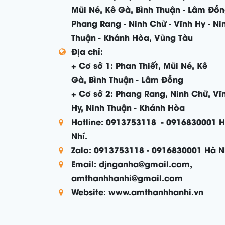
Mũi Né, Kê Gà, Bình Thuận - Lâm Đồn
Phang Rang - Ninh Chữ - Vĩnh Hy - Ni
Thuận - Khánh Hòa, Vũng Tàu
Địa chỉ:
+ Cơ sở 1: Phan Thiết, Mũi Né, Kê
Gà, Bình Thuận - Lâm Đồng
+ Cơ sở 2: Phang Rang, Ninh Chữ, Vĩ
Hy, Ninh Thuận - Khánh Hòa
Hotline: 0913753118 - 0916830001 
Nhí.
Zalo: 0913753118 - 0916830001 Hà N
Email: djnganha@gmail.com,
amthanhhanhi@gmail.com
Website: www.amthanhhanhi.vn