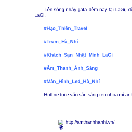
Lên sóng nháy gala đêm nay tại LaGi, đ
LaGi.
#Hạo_Thiên_Travel
#Team_Hà_Nhí
#Khách_Sạn_Nhật_Minh_LaGi
#Âm_Thanh_Ánh_Sáng
#Màn_Hình_Led_Hà_Nhí
Hotline tụi e vẫn sẵn sàng reo nhoa mí anh
: 
http://amthanhhanhi.vn/