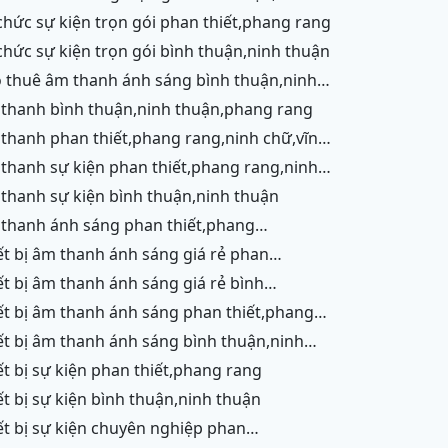
ận
 chức sự kiện trọn gói phan thiết,phang rang
 chức sự kiện trọn gói bình thuận,ninh thuận
ận,ninh chữ,vĩnh hy,phang rang,cam ranh
 thanh bình thuận,ninh thuận,phang rang
 cam ranh
ận
 thanh sự kiện bình thuận,ninh thuận
g,ninh chữ,vĩnh hy,cam ranh
ết,phang rang,ninh chữ,vĩnh hy, ninh thuận
ận,ninh thuận
g,ninh chữ,vĩnh hy,cam ranh
ận
iết bị sự kiện phan thiết,phang rang
iết bị sự kiện bình thuận,ninh thuận