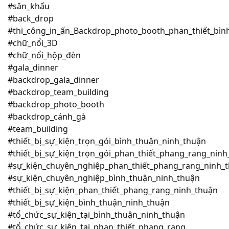
#sân_khấu
#back_drop
#thi_công_in_ấn_Backdrop_photo_booth_phan_thiết_bìn
#chữ_nổi_3D
#chữ_nổi_hộp_đèn
#gala_dinner
#backdrop_gala_dinner
#backdrop_team_building
#backdrop_photo_booth
#backdrop_cánh_gà
#team_building
#thiết_bị_sự_kiện_trọn_gói_bình_thuận_ninh_thuận
#thiết_bị_sự_kiện_trọn_gói_phan_thiết_phang_rang_ninh
#sự_kiện_chuyên_nghiệp_phan_thiết_phang_rang_ninh_
#sự_kiện_chuyên_nghiệp_bình_thuận_ninh_thuận
#thiết_bị_sự_kiện_phan_thiết_phang_rang_ninh_thuận
#thiết_bị_sự_kiện_bình_thuận_ninh_thuận
#tổ_chức_sự_kiện_tại_bình_thuận_ninh_thuận
#tổ_chức_sự_kiện_tại_phan_thiết_phang_rang