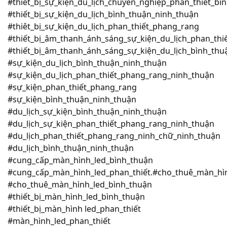
#thiết_bị_sự_kiện_du_lịch_chuyên_nghiệp_phan_thiết_b
#thiết_bị_sự_kiện_du_lịch_bình_thuận_ninh_thuận
#thiêt_bị_sự_kiện_du_lịch_phan_thiết_phang_rang
#thiết_bị_âm_thanh_ánh_sáng_sự_kiện_du_lịch_phan_thi
#thiết_bị_âm_thanh_ánh_sáng_sự_kiện_du_lịch_bình_thu
#sự_kiện_du_lịch_bình_thuận_ninh_thuận
#sự_kiện_du_lịch_phan_thiết_phang_rang_ninh_thuận
#sự_kiện_phan_thiết_phang_rang
#sự_kiện_bình_thuận_ninh_thuận
#du_lịch_sự_kiện_bình_thuận_ninh_thuận
#du_lịch_sự_kiện_phan_thiết_phang_rang_ninh_thuận
#du_lịch_phan_thiết_phang_rang_ninh_chữ_ninh_thuận
#du_lịch_bình_thuận_ninh_thuận
#cung_cấp_màn_hình_led_bình_thuận
#cung_cấp_màn_hình_led_phan_thiết.#cho_thuê_màn_hì
#cho_thuê_màn_hình_led_bình_thuận
#thiết_bị_màn_hình_led_bình_thuận
#thiết_bị_màn_hình led_phan_thiết
#màn_hình_led_phan_thiết