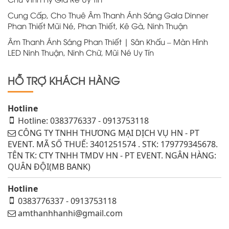
Cung Cấp, Cho Thuê Âm Thanh Ánh Sáng Gala Dinner
Phan Thiết Mũi Né, Phan Thiết, Kê Gà, Ninh Thuận
Âm Thanh Ánh Sáng Phan Thiết | Sân Khấu – Màn Hình
LED Ninh Thuận, Ninh Chữ, Mũi Né Uy Tín
HỖ TRỢ KHÁCH HÀNG
Hotline
Hotline: 0383776337 - 0913753118
CÔNG TY TNHH THƯƠNG MẠI DỊCH VỤ HN - PT
EVENT. MÃ SỐ THUẾ: 3401251574 . STK: 179779345678.
TÊN TK: CTY TNHH TMDV HN - PT EVENT. NGÂN HÀNG:
QUÂN ĐỘI(MB BANK)
Hotline
0383776337 - 0913753118
amthanhhanhi@gmail.com