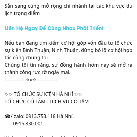
Sẵn sàng cùng mở rộng chi nhánh tại các khu vực du
lịch trọng điểm
Liên Hệ Ngay Để Cùng Nhau Phát Triển!
Nếu bạn đang tìm kiếm cơ hội góp vốn đầu tư tổ chức
sự kiện Bình Thuận, Ninh Thuận, đừng bỏ lỡ cơ hội hợp
tác cùng chúng tôi.
Chúng tôi tin rằng, sự đồng hành hôm nay sẽ mở ra
thành công rực rỡ ngày mai.
--------------⭐️⭐️⭐️--------------
✨✨ TỔ CHỨC SỰ KIỆN HÀ NHÍ ✨✨
TỔ CHỨC CÓ TÂM - DỊCH VỤ CÓ TẦM
☎/ zalo: 0913.753.118 Hà Nhí.
0916.830.001.