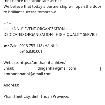
the chance to collaborate with us.
We believe that today's partnership will open the door
to brilliant success tomorrow.
---
⭐️⭐️⭐️
✨✨ HÀ NHÍ EVENT ORGANIZATION ✨✨
DEDICATED ORGANIZATION - HIGH-QUALITY SERVICE
☎️ / Zalo: 0913.753.118 (Hà Nhí)
0916.830.001
Website: https://amthanhhanhi.vn/
Email: djnganha@gmail.com |
amthanhhanhi@gmail.com
Address:
Phan Thiết City, Bình Thuận Province.