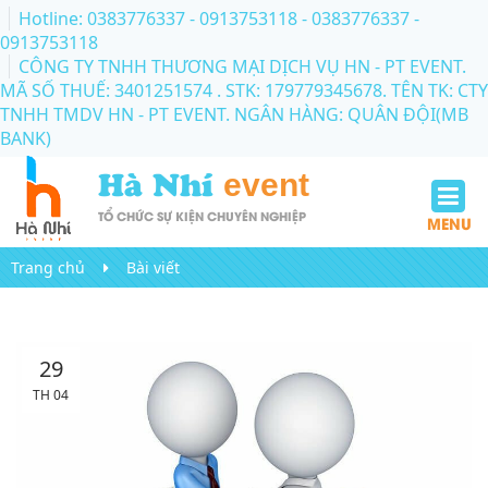
Hotline: 0383776337 - 0913753118
- 0383776337 -
0913753118
CÔNG TY TNHH THƯƠNG MẠI DỊCH VỤ HN - PT EVENT.
MÃ SỐ THUẾ: 3401251574 . STK: 179779345678. TÊN TK: CTY
TNHH TMDV HN - PT EVENT. NGÂN HÀNG: QUÂN ĐỘI(MB
BANK)
Hà Nhí
event
TỔ CHỨC SỰ KIỆN CHUYÊN NGHIỆP
MENU
Trang chủ
Bài viết
29
TH 04