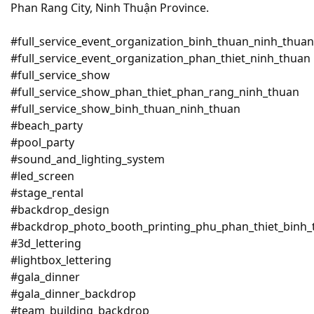
Phan Rang City, Ninh Thuận Province.
#full_service_event_organization_binh_thuan_ninh_thuan
#full_service_event_organization_phan_thiet_ninh_thuan
#full_service_show
#full_service_show_phan_thiet_phan_rang_ninh_thuan
#full_service_show_binh_thuan_ninh_thuan
#beach_party
#pool_party
#sound_and_lighting_system
#led_screen
#stage_rental
#backdrop_design
#backdrop_photo_booth_printing_phu_phan_thiet_binh_
#3d_lettering
#lightbox_lettering
#gala_dinner
#gala_dinner_backdrop
#team_building_backdrop