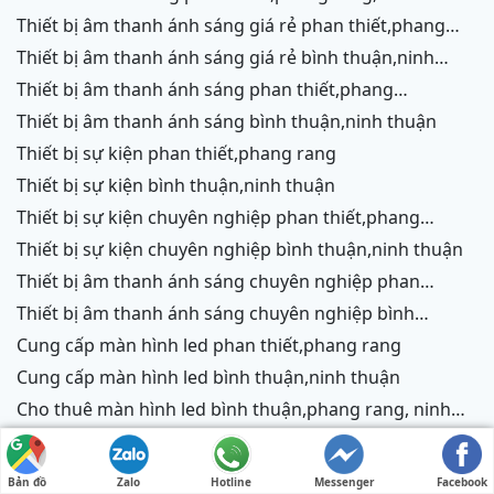
chữ,vĩnh hy,cam ranh
thiết bị âm thanh ánh sáng giá rẻ phan thiết,phang
rang,ninh chữ,vĩnh hy, ninh thuận
thiết bị âm thanh ánh sáng giá rẻ bình thuận,ninh
thuận
thiết bị âm thanh ánh sáng phan thiết,phang
rang,ninh chữ,vĩnh hy,cam ranh
thiết bị âm thanh ánh sáng bình thuận,ninh thuận
thiết bị sự kiện phan thiết,phang rang
thiết bị sự kiện bình thuận,ninh thuận
thiết bị sự kiện chuyên nghiệp phan thiết,phang
rang,ninh chữ,vĩnh hy,cam ranh
thiết bị sự kiện chuyên nghiệp bình thuận,ninh thuận
thiết bị âm thanh ánh sáng chuyên nghiệp phan
thiết,phang rang,ninh chữ,vĩnh hy,cam ranh,ninh
thiết bị âm thanh ánh sáng chuyên nghiệp bình
thuận
thuận,ninh thuận
cung cấp màn hình led phan thiết,phang rang
cung cấp màn hình led bình thuận,ninh thuận
cho thuê màn hình led bình thuận,phang rang, ninh
thuận
cho thuê màn hình led phan thiết,phang rang
thiết bị màn hình led bình thuận,ninh thuận
Bản đồ
Zalo
Hotline
Messenger
Facebook