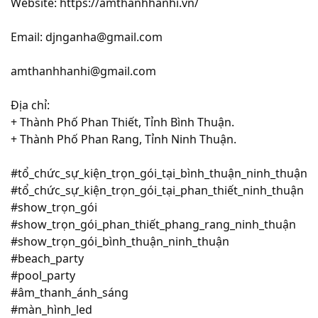
Website: https://amthanhhanhi.vn/
Email: djnganha@gmail.com
amthanhhanhi@gmail.com
Địa chỉ:
+ Thành Phố Phan Thiết, Tỉnh Bình Thuận.
+ Thành Phố Phan Rang, Tỉnh Ninh Thuận.
#tổ_chức_sự_kiện_trọn_gói_tại_bình_thuận_ninh_thuận
#tổ_chức_sự_kiện_trọn_gói_tại_phan_thiết_ninh_thuận
#show_trọn_gói
#show_trọn_gói_phan_thiết_phang_rang_ninh_thuận
#show_trọn_gói_bình_thuận_ninh_thuận
#beach_party
#pool_party
#âm_thanh_ánh_sáng
#màn_hình_led