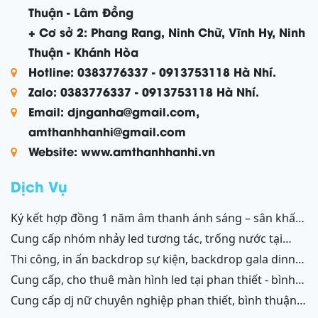
Thuận - Lâm Đồng
+ Cơ sở 2: Phang Rang, Ninh Chữ, Vĩnh Hy, Ninh
Thuận - Khánh Hòa
Hotline: 0383776337 - 0913753118 Hà Nhí.
Zalo: 0383776337 - 0913753118 Hà Nhí.
Email: djnganha@gmail.com,
amthanhhanhi@gmail.com
Website: www.amthanhhanhi.vn
Dịch Vụ
ký kết hợp đồng 1 năm âm thanh ánh sáng – sân khấu
resort mũi né, tiến thành, kê gà, phan thiết, ninh thuận
cung cấp nhóm nhảy led tương tác, trống nước tại
ninh thuận – bình thuận
thi công, in ấn backdrop sự kiện, backdrop gala dinner,
backdrop team building, backdrop cánh gà, chữ nổi
cung cấp, cho thuê màn hình led tại phan thiết - bình
3d, chữ nổi từ formex, chữ nổi hộp đèn led và ốp alu
thuận, ninh thuận - ninh chữ - phang rang
cung cấp dj nữ chuyên nghiệp phan thiết, bình thuận;
phan thiết, bình thuận - ninh thuận - ninh chữ - phan
ninh thuận, ninh chữ, phang rang