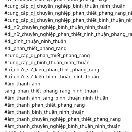
#cung_cấp_dj_chuyên_nghiệp_bình_thuận_ninh_thuận
#cung_cấp_dj_chuyên_nghiệp_phan_thiết_phang_rang_n
#cung_cấp_dj_chuyên_nghiệp_phan_thiết_bình_thuận_n
#dj_nữ_chuyên_nghiệp_bình_thuận_ninh_thuận
#dj_nữ_chuyên_nghiệp_phan_thiết_ninh_thuận_phang_r
#dj_bình_thuận_ninh_thuận
#dj_phan_thiết_phang_rang
#cung_cấp_dj_phan_thiết_phang_rang
#cung_cấp_dj_bình_thuận_ninh_thuận
#tổ_chức_sự_kiện_phan_thiết_phang_rang
#tổ_chức_sự_kiện_bình_thuận_ninh_thuận
#âm_thanh_ánh
sáng_phan_thiết_phang_rang_ninh_thuận
#âm_thanh_ánh_sáng_bình_thuận_ninh_thuận
#âm_thanh_phan_thiết_phang_rang
#âm_thanh_bình_thuận_ninh_thuận
#âm_thanh_chuyên_nghiệp_phan_thiết_phang_rang
#âm_thanh_chuyên_nghiệp_bình_thuận_ninh_thuận