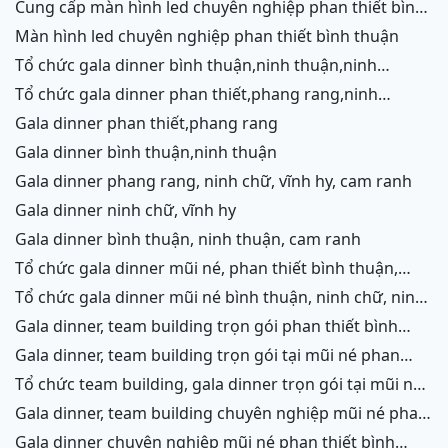
cung cấp màn hình led chuyên nghiệp phan thiết bình
thuận
màn hình led chuyên nghiệp phan thiết bình thuận
tổ chức gala dinner bình thuận,ninh thuận,ninh
chữ,vĩnh hy,cam ranh
tổ chức gala dinner phan thiết,phang rang,ninh
chữ,vĩnh hy,cam ranh
gala dinner phan thiết,phang rang
gala dinner bình thuận,ninh thuận
gala dinner phang rang, ninh chữ, vĩnh hy, cam ranh
gala dinner ninh chữ, vĩnh hy
gala dinner bình thuận, ninh thuận, cam ranh
tổ chức gala dinner mũi né, phan thiết bình thuận,
ninh thuận, ninh chữ, vĩnh hy, cam ranh
tổ chức gala dinner mũi né bình thuận, ninh chữ, ninh
thuận, cam ranh
gala dinner, team building trọn gói phan thiết bình
thuận, phang rang, ninh thuận, vĩnh hy,cam ranh
gala dinner, team building trọn gói tại mũi né phan
thiết bình thuận, phang rang ninh chữ ninh thuận, cam
tổ chức team building, gala dinner trọn gói tại mũi né
ranh
phan thiết bình thuận, phang rang, ninh chữ, vĩnh hy,
gala dinner, team building chuyên nghiệp mũi né phan
ninh thuận, cam ranh
thiết, ninh chữ ninh thuận, vĩnh hy, cam ranh
gala dinner chuyên nghiệp mũi né phan thiết bình