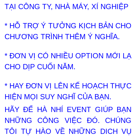
TẠI CÔNG TY, NHÀ MÁY, XÍ NGHIỆP
* HỖ TRỢ Ý TƯỞNG KỊCH BẢN CHO
CHƯƠNG TRÌNH THÊM Ý NGHĨA.
* ĐƠN VỊ CÓ NHIỀU OPTION MỚI LẠ
CHO DỊP CUỐI NĂM.
* HAY ĐƠN VỊ LÊN KẾ HOẠCH THỰC
HIỆN MỌI SUY NGHĨ CỦA BẠN.
HÃY ĐỂ HÀ NHÍ EVENT GIÚP BẠN
NHỮNG CÔNG VIỆC ĐÓ. CHÚNG
TÔI TỰ HÀO VỀ NHỮNG DICH VỤ