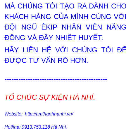
MÀ CHÚNG TÔI TẠO RA DÀNH CHO
KHÁCH HÀNG CỦA MÌNH CÙNG VỚI
ĐỘI NGŨ ÊKIP NHÂN VIÊN NĂNG
ĐỘNG VÀ ĐẦY NHIỆT HUYẾT.
HÃY LIÊN HỆ VỚI CHÚNG TÔI ĐỂ
ĐƯỢC TƯ VẤN RÕ HƠN.
--------------------------------------------
TỔ CHỨC SỰ KIỆN HÀ NHÍ.
Website: http://amthanhhanhi.vn/
Hotline: 0913.753.118 Hà Nhí.