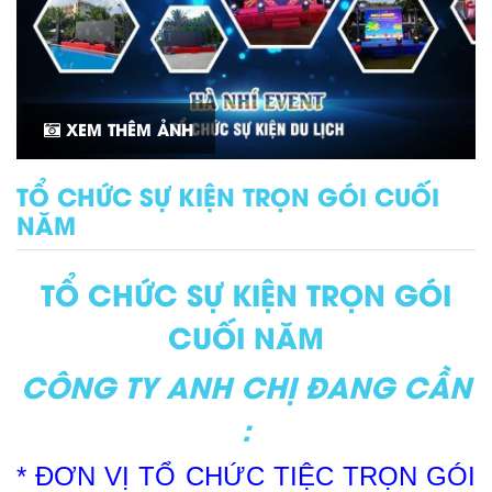
XEM THÊM ẢNH
TỔ CHỨC SỰ KIỆN TRỌN GÓI CUỐI
NĂM
TỔ CHỨC SỰ KIỆN TRỌN GÓI
CUỐI NĂM
CÔNG TY ANH CHỊ ĐANG CẦN
:
* ĐƠN VỊ TỔ CHỨC TIỆC TRỌN GÓI