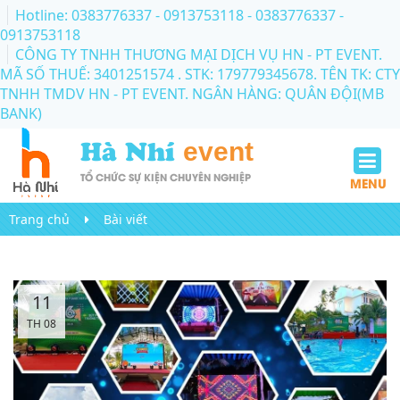
Hotline: 0383776337 - 0913753118
- 0383776337 -
0913753118
CÔNG TY TNHH THƯƠNG MẠI DỊCH VỤ HN - PT EVENT.
MÃ SỐ THUẾ: 3401251574 . STK: 179779345678. TÊN TK: CTY
TNHH TMDV HN - PT EVENT. NGÂN HÀNG: QUÂN ĐỘI(MB
BANK)
Hà Nhí
event
TỔ CHỨC SỰ KIỆN CHUYÊN NGHIỆP
MENU
Trang chủ
Bài viết
11
TH 08