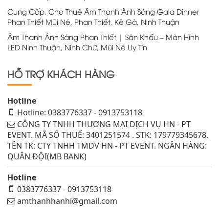
Cung Cấp, Cho Thuê Âm Thanh Ánh Sáng Gala Dinner
Phan Thiết Mũi Né, Phan Thiết, Kê Gà, Ninh Thuận
Âm Thanh Ánh Sáng Phan Thiết | Sân Khấu – Màn Hình
LED Ninh Thuận, Ninh Chữ, Mũi Né Uy Tín
HỖ TRỢ KHÁCH HÀNG
Hotline
Hotline: 0383776337 - 0913753118
CÔNG TY TNHH THƯƠNG MẠI DỊCH VỤ HN - PT
EVENT. MÃ SỐ THUẾ: 3401251574 . STK: 179779345678.
TÊN TK: CTY TNHH TMDV HN - PT EVENT. NGÂN HÀNG:
QUÂN ĐỘI(MB BANK)
Hotline
0383776337 - 0913753118
amthanhhanhi@gmail.com