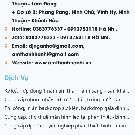
Thuận - Lâm Đồng
+ Cơ sở 2: Phang Rang, Ninh Chữ, Vĩnh Hy, Ninh
Thuận - Khánh Hòa
Hotline: 0383776337 - 0913753118 Hà Nhí.
Zalo: 0383776337 - 0913753118 Hà Nhí.
Email: djnganha@gmail.com,
amthanhhanhi@gmail.com
Website: www.amthanhhanhi.vn
Dịch Vụ
ký kết hợp đồng 1 năm âm thanh ánh sáng – sân khấu
resort mũi né, tiến thành, kê gà, phan thiết, ninh thuận
cung cấp nhóm nhảy led tương tác, trống nước tại
ninh thuận – bình thuận
thi công, in ấn backdrop sự kiện, backdrop gala dinner,
backdrop team building, backdrop cánh gà, chữ nổi
cung cấp, cho thuê màn hình led tại phan thiết - bình
3d, chữ nổi từ formex, chữ nổi hộp đèn led và ốp alu
thuận, ninh thuận - ninh chữ - phang rang
cung cấp dj nữ chuyên nghiệp phan thiết, bình thuận;
phan thiết, bình thuận - ninh thuận - ninh chữ - phan
ninh thuận, ninh chữ, phang rang
rang