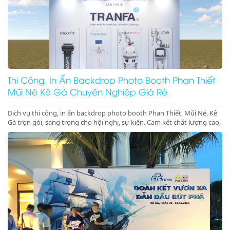
Thi Công, In Ấn Backdrop Photo Booth Phan Thiết
Mũi Né Kê Gà Chuyên Nghiệp Giá Rẻ
Dịch vụ thi công, in ấn backdrop photo booth Phan Thiết, Mũi Né, Kê
Gà trọn gói, sang trọng cho hội nghị, sự kiện. Cam kết chất lượng cao,
đúng tiến độ. Gọi ngay!