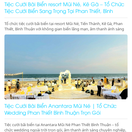
Tiệc Cưới Bãi Biển resort Mũi Né, Kê Gà – Tổ Chức
Tiệc Cưới Biển Sang Trọng Tại Phan Thiết, Bình
Thuận
Tổ chức tiệc cưới bãi biển tại resort Mũi Né, Tiến Thành, Kê Gà, Phan
Thiết, Bình Thuận với không gian biển lãng mạn, âm thanh ánh sáng
chuyên nghiệp, sân khấu cưới đẳng cấp. Liên hệ ngay để đặt dịch vụ
tiệc cưới biển trọn gói, sang trọng và đáng nhớ
Tiệc Cưới Bãi Biển Anantara Mũi Né | Tổ Chức
Wedding Phan Thiết Bình Thuận Trọn Gói
Tiệc cưới bãi biển tại Anantara Mũi Né Phan Thiết Bình Thuận – tổ
chức wedding ngoài trời trọn gói, âm thanh ánh sáng chuyên nghiệp,