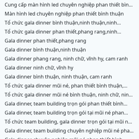
cung cấp màn hình led chuyên nghiệp phan thiết bình
thuận
màn hình led chuyên nghiệp phan thiết bình thuận
tổ chức gala dinner bình thuận,ninh thuận,ninh
chữ,vĩnh hy,cam ranh
tổ chức gala dinner phan thiết,phang rang,ninh
chữ,vĩnh hy,cam ranh
gala dinner phan thiết,phang rang
gala dinner bình thuận,ninh thuận
gala dinner phang rang, ninh chữ, vĩnh hy, cam ranh
gala dinner ninh chữ, vĩnh hy
gala dinner bình thuận, ninh thuận, cam ranh
tổ chức gala dinner mũi né, phan thiết bình thuận,
ninh thuận, ninh chữ, vĩnh hy, cam ranh
tổ chức gala dinner mũi né bình thuận, ninh chữ, ninh
thuận, cam ranh
gala dinner, team building trọn gói phan thiết bình
thuận, phang rang, ninh thuận, vĩnh hy,cam ranh
gala dinner, team building trọn gói tại mũi né phan
thiết bình thuận, phang rang ninh chữ ninh thuận, cam
tổ chức team building, gala dinner trọn gói tại mũi né
ranh
phan thiết bình thuận, phang rang, ninh chữ, vĩnh hy,
gala dinner, team building chuyên nghiệp mũi né phan
ninh thuận, cam ranh
thiết, ninh chữ ninh thuận, vĩnh hy, cam ranh