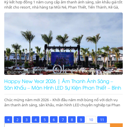
Ký kết hợp đồng 1 năm cung cấp âm thanh ánh sáng, sân khấu giá tốt
nhất cho resort, nhà hàng tại Mũi Né, Phan Thiết, Tiến Thành, Kê Gà,
Ninh Thuận, Ninh Chữ, Phan Rang. Tổ chức gala dinner, pool party,
beach party chuyên nghiệp – booking nhanh – giá tối ưu
Happy New Year 2026 | Âm Thanh Ánh Sáng –
Sân Khấu – Màn Hình LED Sự Kiện Phan Thiết – Bình
Thuận – Ninh Thuận
Chúc mừng năm mới 2026 – Khởi đầu năm mới bùng nổ với dịch vụ
âm thanh ánh sáng, sân khấu, màn hình LED chuyên nghiệp tại Phan
Thiết, Bình Thuận, Ninh Thuận. Nhận ký hợp đồng 1 năm giá tốt tại
resort, nhà hàng Mũi Né, Ninh Chữ, Phan Rang.
2
3
4
5
6
7
8
9
10
11