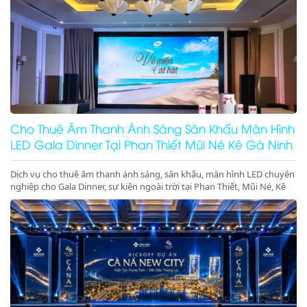
Cho Thuê Âm Thanh Ánh Sáng Sân Khấu Màn Hình
LED Gala Dinner Tại Phan Thiết Mũi Né Kê Gà Ninh
Thuận Ninh Chữ Vĩnh Hy Giá Rẻ Uy Tín
Dịch vụ cho thuê âm thanh ánh sáng, sân khấu, màn hình LED chuyên
nghiệp cho Gala Dinner, sự kiện ngoài trời tại Phan Thiết, Mũi Né, Kê
Gà, Ninh Thuận, Ninh Chữ, Vĩnh Hy. Thiết bị hiện đại, giá gốc tại kho,
phục vụ tận tâm. Gọi ngay hotline để nhận báo giá ưu đãi tốt nhất
hôm nay!