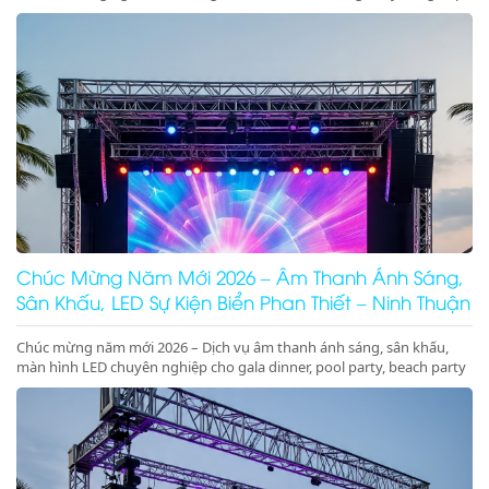
sân khấu cưới trên biển sang trọng, lãng mạn, đẳng cấp
Chúc Mừng Năm Mới 2026 – Âm Thanh Ánh Sáng,
Sân Khấu, LED Sự Kiện Biển Phan Thiết – Ninh Thuận
Chúc mừng năm mới 2026 – Dịch vụ âm thanh ánh sáng, sân khấu,
màn hình LED chuyên nghiệp cho gala dinner, pool party, beach party
tại Phan Thiết, Ninh Thuận. Nhận ký hợp đồng dài hạn giá tốt.