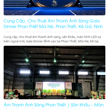
Cung Cấp, Cho Thuê Âm Thanh Ánh Sáng Gala
Dinner Phan Thiết Mũi Né, Phan Thiết, Kê Gà, Ninh
Thuận
Cung cấp, cho thuê âm thanh ánh sáng, sân khấu, màn hình LED sự
kiện ngoài trời, Gala Dinner đỉnh cao tại Phan Thiết, Mũi Né, Kê Gà,
Ninh Thuận, Ninh Chữ, Vĩnh Hy. Thiết bị hiện đại, giá cực tốt. Gọi ngay
nhận ưu đãi lớn!
Âm Thanh Ánh Sáng Phan Thiết | Sân Khấu – Màn