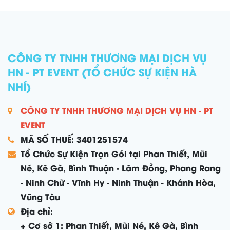
CÔNG TY TNHH THƯƠNG MẠI DỊCH VỤ
HN - PT EVENT (TỔ CHỨC SỰ KIỆN HÀ
NHÍ)
CÔNG TY TNHH THƯƠNG MẠI DỊCH VỤ HN - PT
EVENT
MÃ SỐ THUẾ: 3401251574
Tổ Chức Sự Kiện Trọn Gói tại Phan Thiết, Mũi
Né, Kê Gà, Bình Thuận - Lâm Đồng, Phang Rang
- Ninh Chữ - Vĩnh Hy - Ninh Thuận - Khánh Hòa,
Vũng Tàu
Địa chỉ:
+ Cơ sở 1: Phan Thiết, Mũi Né, Kê Gà, Bình