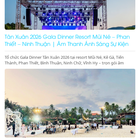
Tân Xuân 2026 Gala Dinner Resort Mũi Né – Phan
Thiết – Ninh Thuận | Âm Thanh Ánh Sáng Sự Kiện
Cao Cấp
Tổ chức Gala Dinner Tân Xuân 2026 tại resort Mũi Né, Kê Gà, Tiến
Thành, Phan Thiết, Bình Thuận, Ninh Chữ, Vĩnh Hy – trọn gói âm
thanh ánh sáng, sân khấu, màn hình LED, concept sự kiện đầu năm
sang trọng – đặt lịch ngay hôm nay!