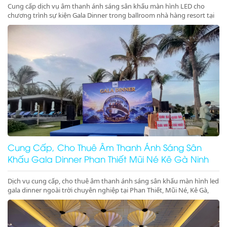
Cung cấp dịch vụ âm thanh ánh sáng sân khấu màn hình LED cho
chương trình sự kiện Gala Dinner trong ballroom nhà hàng resort tại
Phan Thiết, Mũi Né, Kê Gà, Ninh Thuận, Ninh Chữ, Vĩnh Hy chuyên
nghiệp, đẳng cấp. Đặt lịch ngay nhận ưu đãi lớn!
Cung Cấp, Cho Thuê Âm Thanh Ánh Sáng Sân
Khấu Gala Dinner Phan Thiết Mũi Né Kê Gà Ninh
Thuận Giá Rẻ Uy Tín
Dịch vụ cung cấp, cho thuê âm thanh ánh sáng sân khấu màn hình led
gala dinner ngoài trời chuyên nghiệp tại Phan Thiết, Mũi Né, Kê Gà,
Ninh Thuận, Ninh Chữ, Vĩnh Hy. Hệ thống hiện đại, setup trọn gói, gọi
ngay nhận ưu đãi lớn!