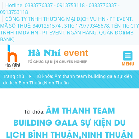
Hotline: 0383776337 - 0913753118
- 0383776337 -
0913753118
CÔNG TY TNHH THƯƠNG MẠI DỊCH VỤ HN - PT EVENT.
MÃ SỐ THUẾ: 3401251574 . STK: 179779345678. TÊN TK: CTY
TNHH TMDV HN - PT EVENT. NGÂN HÀNG: QUÂN ĐỘI(MB
BANK)
Hà Nhí
event
TỔ CHỨC SỰ KIỆN CHUYÊN NGHIỆP
MENU
Trang chủ
Từ khóa:
Âm thanh team building gala sự kiện
du lịch Bình Thuận,Ninh Thuận
ÂM THANH TEAM
Từ khóa:
BUILDING GALA SỰ KIỆN DU
LỊCH BÌNH THUẬN,NINH THUẬN