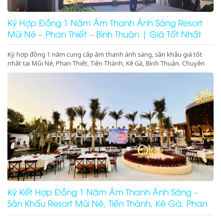
Ký Hợp Đồng 1 Năm Âm Thanh Ánh Sáng Resort
Mũi Né – Phan Thiết – Bình Thuận | Giá Tốt Nhất
Ký hợp đồng 1 năm cung cấp âm thanh ánh sáng, sân khấu giá tốt
nhất tại Mũi Né, Phan Thiết, Tiến Thành, Kê Gà, Bình Thuận. Chuyên
gala dinner, pool party, beach party resort chuyên nghiệp. Gọi ngay để
giữ lịch!
Ký Kết Hợp Đồng 1 Năm Âm Thanh Ánh Sáng –
Sân Khấu Resort Mũi Né, Tiến Thành, Kê Gà, Phan
Thiết, Ninh Thuận