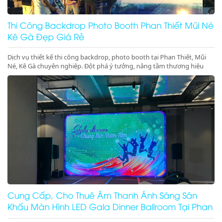
Thi Công Backdrop Photo Booth Phan Thiết Mũi Né
Kê Gà Đẹp Giá Rẻ
Dịch vụ thiết kế thi công backdrop, photo booth tại Phan Thiết, Mũi
Né, Kê Gà chuyên nghiệp. Đột phá ý tưởng, nâng tầm thương hiệu
cho sự kiện của bạn. Gọi ngay!
Cung Cấp, Cho Thuê Âm Thanh Ánh Sáng Sân
Khấu Màn Hình LED Gala Dinner Ballroom Tại Phan
Thiết Mũi Né Kê Gà Ninh Thuận Ninh Chữ Vĩnh Hy