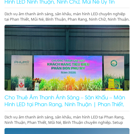
Hình LED Ninh Thuận, Ninh Chữ, Mũi Né Uy Tín
Dịch vụ âm thanh ánh sáng, sân khấu, màn hình LED chuyên nghiệp
tại Phan Thiết, Mũi Né, Bình Thuận, Phan Rang, Ninh Chữ, Ninh Thuận.
Setup trọn gói sự kiện, gala dinner, hội nghị. Gọi ngay!
Cho Thuê Âm Thanh Ánh Sáng – Sân Khấu – Màn
Hình LED tại Phan Rang, Ninh Thuận | Phan Thiết,
Mũi Né, Bình Thuận
Dịch vụ âm thanh ánh sáng, sân khấu, màn hình LED tại Phan Rang,
Ninh Thuận, Phan Thiết, Mũi Né, Bình Thuận chuyên nghiệp. Setup
trọn gói sự kiện, gala dinner, pool party, giá tốt – thi công nhanh –
thiết bị hiện đại.