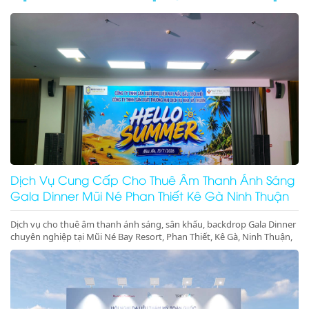
Dịch Vụ Cung Cấp Cho Thuê Âm Thanh Ánh Sáng
Gala Dinner Mũi Né Phan Thiết Kê Gà Ninh Thuận
Dịch vụ cho thuê âm thanh ánh sáng, sân khấu, backdrop Gala Dinner
chuyên nghiệp tại Mũi Né Bay Resort, Phan Thiết, Kê Gà, Ninh Thuận,
Ninh Chữ, Vĩnh Hy. Thiết bị hiện đại, giá cực tốt. Gọi ngay!