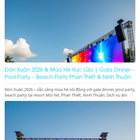
Đón Xuân 2026 & Mùa Hè Rực Lửa | Gala Dinner –
Pool Party – Beach Party Phan Thiết & Ninh Thuận
Đón Xuân 2026 – sẵn sàng mùa hè sôi động với gala dinner, pool party,
beach party tại resort Mũi Né, Phan Thiết, Ninh Thuận. Dịch vụ âm
thanh ánh sáng – sân khấu – LED chuyên nghiệp, đặt lịch ngay!