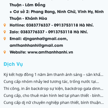
Thuận - Lâm Đồng
+ Cơ sở 2: Phang Rang, Ninh Chữ, Vĩnh Hy, Ninh
Thuận - Khánh Hòa
Hotline: 0383776337 - 0913753118 Hà Nhí.
Zalo: 0383776337 - 0913753118 Hà Nhí.
Email: djnganha@gmail.com,
amthanhhanhi@gmail.com
Website: www.amthanhhanhi.vn
Dịch Vụ
ký kết hợp đồng 1 năm âm thanh ánh sáng – sân khấu
resort mũi né, tiến thành, kê gà, phan thiết, ninh thuận
cung cấp nhóm nhảy led tương tác, trống nước tại
ninh thuận – bình thuận
thi công, in ấn backdrop sự kiện, backdrop gala dinner,
backdrop team building, backdrop cánh gà, chữ nổi
cung cấp, cho thuê màn hình led tại phan thiết - bình
3d, chữ nổi từ formex, chữ nổi hộp đèn led và ốp alu
thuận, ninh thuận - ninh chữ - phang rang
cung cấp dj nữ chuyên nghiệp phan thiết, bình thuận;
phan thiết, bình thuận - ninh thuận - ninh chữ - phan
ninh thuận, ninh chữ, phang rang