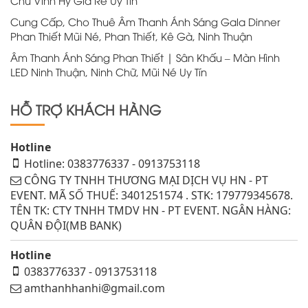
Chữ Vĩnh Hy Giá Rẻ Uy Tín
Cung Cấp, Cho Thuê Âm Thanh Ánh Sáng Gala Dinner
Phan Thiết Mũi Né, Phan Thiết, Kê Gà, Ninh Thuận
Âm Thanh Ánh Sáng Phan Thiết | Sân Khấu – Màn Hình
LED Ninh Thuận, Ninh Chữ, Mũi Né Uy Tín
HỖ TRỢ KHÁCH HÀNG
Hotline
Hotline: 0383776337 - 0913753118
CÔNG TY TNHH THƯƠNG MẠI DỊCH VỤ HN - PT
EVENT. MÃ SỐ THUẾ: 3401251574 . STK: 179779345678.
TÊN TK: CTY TNHH TMDV HN - PT EVENT. NGÂN HÀNG:
QUÂN ĐỘI(MB BANK)
Hotline
0383776337 - 0913753118
amthanhhanhi@gmail.com