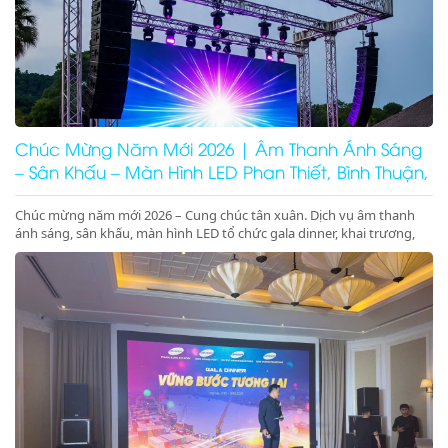
Chúc Mừng Năm Mới 2026 | Âm Thanh Ánh Sáng
– Sân Khấu – Màn Hình LED Phan Thiết, Bình Thuận,
Ninh Thuận
Chúc mừng năm mới 2026 – Cung chúc tân xuân. Dịch vụ âm thanh
ánh sáng, sân khấu, màn hình LED tổ chức gala dinner, khai trương,
khánh thành, động thổ tại Phan Thiết, Bình Thuận, Ninh Thuận. Giá
tốt – chuyên nghiệp – concept 2026