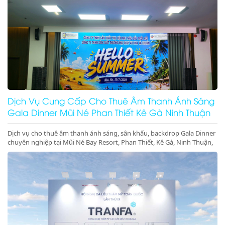
Dịch Vụ Cung Cấp Cho Thuê Âm Thanh Ánh Sáng
Gala Dinner Mũi Né Phan Thiết Kê Gà Ninh Thuận
Dịch vụ cho thuê âm thanh ánh sáng, sân khấu, backdrop Gala Dinner
chuyên nghiệp tại Mũi Né Bay Resort, Phan Thiết, Kê Gà, Ninh Thuận,
Ninh Chữ, Vĩnh Hy. Thiết bị hiện đại, giá cực tốt. Gọi ngay!