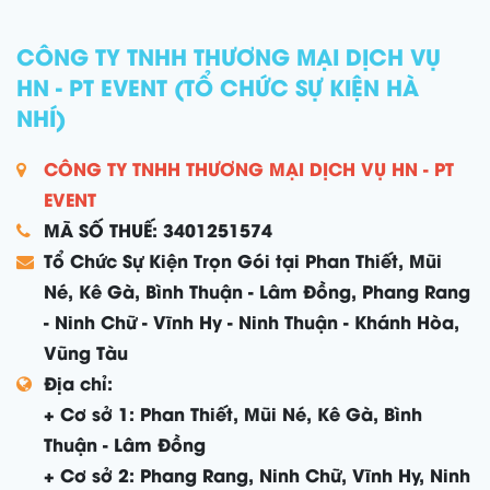
CÔNG TY TNHH THƯƠNG MẠI DỊCH VỤ
HN - PT EVENT (TỔ CHỨC SỰ KIỆN HÀ
NHÍ)
CÔNG TY TNHH THƯƠNG MẠI DỊCH VỤ HN - PT
EVENT
MÃ SỐ THUẾ: 3401251574
Tổ Chức Sự Kiện Trọn Gói tại Phan Thiết, Mũi
Né, Kê Gà, Bình Thuận - Lâm Đồng, Phang Rang
- Ninh Chữ - Vĩnh Hy - Ninh Thuận - Khánh Hòa,
Vũng Tàu
Địa chỉ:
+ Cơ sở 1: Phan Thiết, Mũi Né, Kê Gà, Bình
Thuận - Lâm Đồng
+ Cơ sở 2: Phang Rang, Ninh Chữ, Vĩnh Hy, Ninh