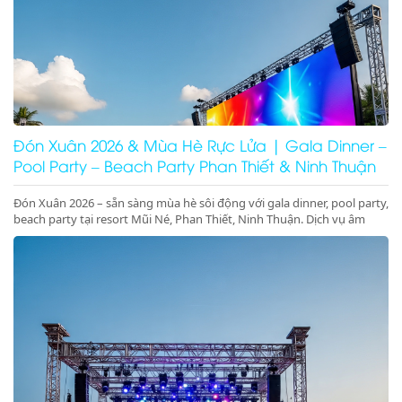
Đón Xuân 2026 & Mùa Hè Rực Lửa | Gala Dinner –
Pool Party – Beach Party Phan Thiết & Ninh Thuận
Đón Xuân 2026 – sẵn sàng mùa hè sôi động với gala dinner, pool party,
beach party tại resort Mũi Né, Phan Thiết, Ninh Thuận. Dịch vụ âm
thanh ánh sáng – sân khấu – LED chuyên nghiệp, đặt lịch ngay!