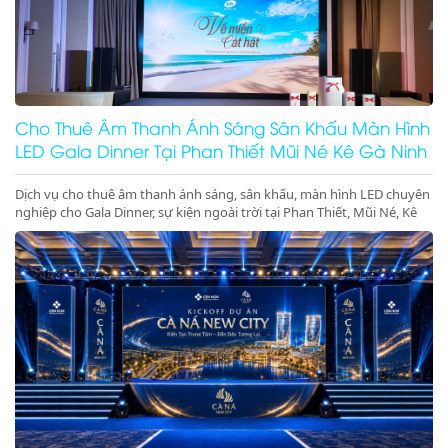
Cho Thuê Âm Thanh Ánh Sáng Sân Khấu Màn Hình
LED Gala Dinner Tại Phan Thiết Mũi Né Kê Gà Ninh
Thuận Ninh Chữ Vĩnh Hy Giá Rẻ Uy Tín
Dịch vụ cho thuê âm thanh ánh sáng, sân khấu, màn hình LED chuyên
nghiệp cho Gala Dinner, sự kiện ngoài trời tại Phan Thiết, Mũi Né, Kê
Gà, Ninh Thuận, Ninh Chữ, Vĩnh Hy. Thiết bị hiện đại, giá gốc tại kho,
phục vụ tận tâm. Gọi ngay hotline để nhận báo giá ưu đãi tốt nhất
hôm nay!