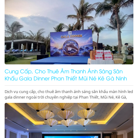
nghiệp, đẳng cấp. Đặt lịch ngay nhận ưu đãi lớn!
Cung Cấp, Cho Thuê Âm Thanh Ánh Sáng Sân
Khấu Gala Dinner Phan Thiết Mũi Né Kê Gà Ninh
Thuận Giá Rẻ Uy Tín
Dịch vụ cung cấp, cho thuê âm thanh ánh sáng sân khấu màn hình led
gala dinner ngoài trời chuyên nghiệp tại Phan Thiết, Mũi Né, Kê Gà,
Ninh Thuận, Ninh Chữ, Vĩnh Hy. Hệ thống hiện đại, setup trọn gói, gọi
ngay nhận ưu đãi lớn!