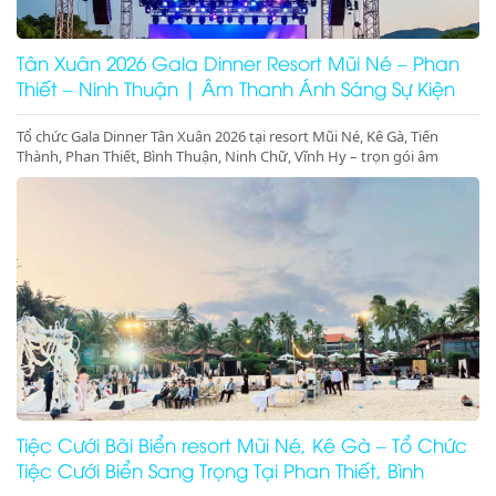
Tân Xuân 2026 Gala Dinner Resort Mũi Né – Phan
Thiết – Ninh Thuận | Âm Thanh Ánh Sáng Sự Kiện
Cao Cấp
Tổ chức Gala Dinner Tân Xuân 2026 tại resort Mũi Né, Kê Gà, Tiến
Thành, Phan Thiết, Bình Thuận, Ninh Chữ, Vĩnh Hy – trọn gói âm
thanh ánh sáng, sân khấu, màn hình LED, concept sự kiện đầu năm
sang trọng – đặt lịch ngay hôm nay!
Tiệc Cưới Bãi Biển resort Mũi Né, Kê Gà – Tổ Chức
Tiệc Cưới Biển Sang Trọng Tại Phan Thiết, Bình
Thuận