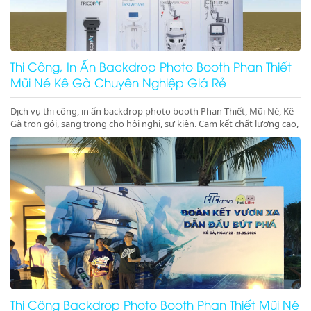
Thi Công, In Ấn Backdrop Photo Booth Phan Thiết
Mũi Né Kê Gà Chuyên Nghiệp Giá Rẻ
Dịch vụ thi công, in ấn backdrop photo booth Phan Thiết, Mũi Né, Kê
Gà trọn gói, sang trọng cho hội nghị, sự kiện. Cam kết chất lượng cao,
đúng tiến độ. Gọi ngay!
Thi Công Backdrop Photo Booth Phan Thiết Mũi Né