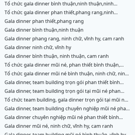
tổ chức gala dinner bình thuận,ninh thuận,ninh
chữ,vĩnh hy,cam ranh
tổ chức gala dinner phan thiết,phang rang,ninh
chữ,vĩnh hy,cam ranh
gala dinner phan thiết,phang rang
gala dinner bình thuận,ninh thuận
gala dinner phang rang, ninh chữ, vĩnh hy, cam ranh
gala dinner ninh chữ, vĩnh hy
gala dinner bình thuận, ninh thuận, cam ranh
tổ chức gala dinner mũi né, phan thiết bình thuận,
ninh thuận, ninh chữ, vĩnh hy, cam ranh
tổ chức gala dinner mũi né bình thuận, ninh chữ, ninh
thuận, cam ranh
gala dinner, team building trọn gói phan thiết bình
thuận, phang rang, ninh thuận, vĩnh hy,cam ranh
gala dinner, team building trọn gói tại mũi né phan
thiết bình thuận, phang rang ninh chữ ninh thuận, cam
tổ chức team building, gala dinner trọn gói tại mũi né
ranh
phan thiết bình thuận, phang rang, ninh chữ, vĩnh hy,
gala dinner, team building chuyên nghiệp mũi né phan
ninh thuận, cam ranh
thiết, ninh chữ ninh thuận, vĩnh hy, cam ranh
gala dinner chuyên nghiệp mũi né phan thiết bình
thuận, ninh chữ, phang rang, ninh thuận, cam ranh
gala dinner mũi né, ninh chữ, vĩnh hy, cam ranh
gala dinner, team building mũi né bình thuận, vĩnh hy,