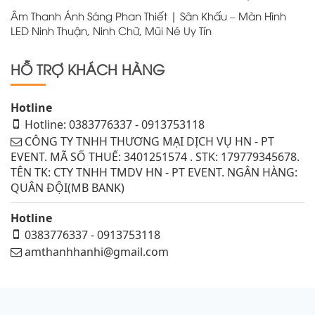
Âm Thanh Ánh Sáng Phan Thiết | Sân Khấu – Màn Hình
LED Ninh Thuận, Ninh Chữ, Mũi Né Uy Tín
HỖ TRỢ KHÁCH HÀNG
Hotline
Hotline: 0383776337 - 0913753118
CÔNG TY TNHH THƯƠNG MẠI DỊCH VỤ HN - PT
EVENT. MÃ SỐ THUẾ: 3401251574 . STK: 179779345678.
TÊN TK: CTY TNHH TMDV HN - PT EVENT. NGÂN HÀNG:
QUÂN ĐỘI(MB BANK)
Hotline
0383776337 - 0913753118
amthanhhanhi@gmail.com