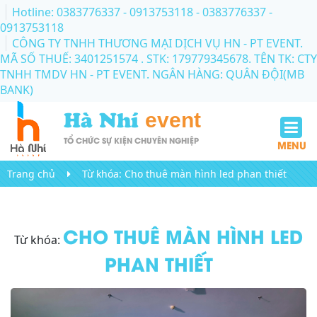
Hotline: 0383776337 - 0913753118
- 0383776337 -
0913753118
CÔNG TY TNHH THƯƠNG MẠI DỊCH VỤ HN - PT EVENT.
MÃ SỐ THUẾ: 3401251574 . STK: 179779345678. TÊN TK: CTY
TNHH TMDV HN - PT EVENT. NGÂN HÀNG: QUÂN ĐỘI(MB
BANK)
Hà Nhí
event
TỔ CHỨC SỰ KIỆN CHUYÊN NGHIỆP
MENU
Trang chủ
Từ khóa:
Cho thuê màn hình led phan thiết
CHO THUÊ MÀN HÌNH LED
Từ khóa:
PHAN THIẾT