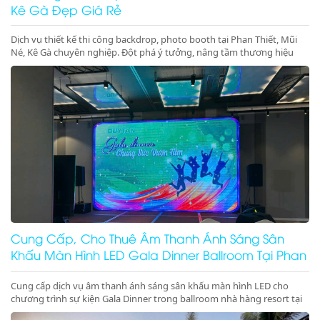
Kê Gà Đẹp Giá Rẻ
Dịch vụ thiết kế thi công backdrop, photo booth tại Phan Thiết, Mũi
Né, Kê Gà chuyên nghiệp. Đột phá ý tưởng, nâng tầm thương hiệu
cho sự kiện của bạn. Gọi ngay!
Cung Cấp, Cho Thuê Âm Thanh Ánh Sáng Sân
Khấu Màn Hình LED Gala Dinner Ballroom Tại Phan
Thiết Mũi Né Kê Gà Ninh Thuận Ninh Chữ Vĩnh Hy
Cung cấp dịch vụ âm thanh ánh sáng sân khấu màn hình LED cho
chương trình sự kiện Gala Dinner trong ballroom nhà hàng resort tại
Phan Thiết, Mũi Né, Kê Gà, Ninh Thuận, Ninh Chữ, Vĩnh Hy chuyên