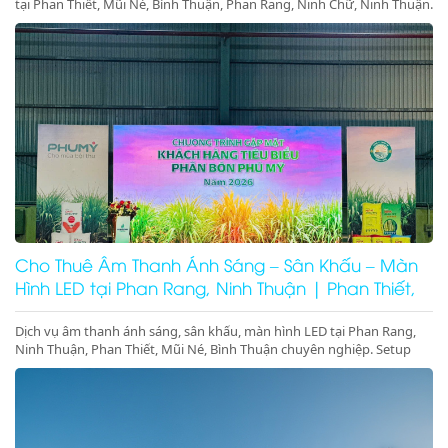
tại Phan Thiết, Mũi Né, Bình Thuận, Phan Rang, Ninh Chữ, Ninh Thuận.
Setup trọn gói sự kiện, gala dinner, hội nghị. Gọi ngay!
Cho Thuê Âm Thanh Ánh Sáng – Sân Khấu – Màn
Hình LED tại Phan Rang, Ninh Thuận | Phan Thiết,
Mũi Né, Bình Thuận
Dịch vụ âm thanh ánh sáng, sân khấu, màn hình LED tại Phan Rang,
Ninh Thuận, Phan Thiết, Mũi Né, Bình Thuận chuyên nghiệp. Setup
trọn gói sự kiện, gala dinner, pool party, giá tốt – thi công nhanh –
thiết bị hiện đại.