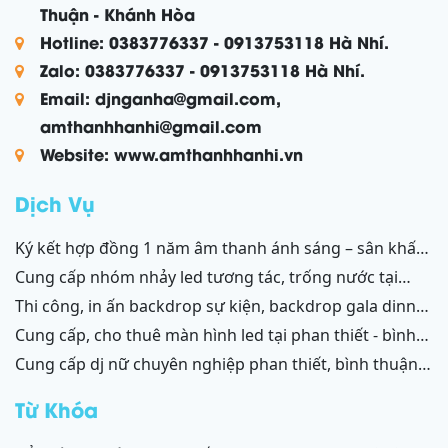
Thuận - Khánh Hòa
Hotline: 0383776337 - 0913753118 Hà Nhí.
Zalo: 0383776337 - 0913753118 Hà Nhí.
Email: djnganha@gmail.com,
amthanhhanhi@gmail.com
Website: www.amthanhhanhi.vn
Dịch Vụ
ký kết hợp đồng 1 năm âm thanh ánh sáng – sân khấu
resort mũi né, tiến thành, kê gà, phan thiết, ninh thuận
cung cấp nhóm nhảy led tương tác, trống nước tại
ninh thuận – bình thuận
thi công, in ấn backdrop sự kiện, backdrop gala dinner,
backdrop team building, backdrop cánh gà, chữ nổi
cung cấp, cho thuê màn hình led tại phan thiết - bình
3d, chữ nổi từ formex, chữ nổi hộp đèn led và ốp alu
thuận, ninh thuận - ninh chữ - phang rang
cung cấp dj nữ chuyên nghiệp phan thiết, bình thuận;
phan thiết, bình thuận - ninh thuận - ninh chữ - phan
ninh thuận, ninh chữ, phang rang
rang
Từ Khóa