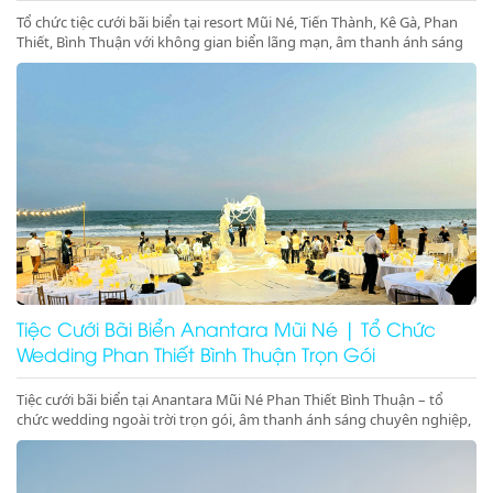
Tổ chức tiệc cưới bãi biển tại resort Mũi Né, Tiến Thành, Kê Gà, Phan
Thiết, Bình Thuận với không gian biển lãng mạn, âm thanh ánh sáng
chuyên nghiệp, sân khấu cưới đẳng cấp. Liên hệ ngay để đặt dịch vụ
tiệc cưới biển trọn gói, sang trọng và đáng nhớ
Tiệc Cưới Bãi Biển Anantara Mũi Né | Tổ Chức
Wedding Phan Thiết Bình Thuận Trọn Gói
Tiệc cưới bãi biển tại Anantara Mũi Né Phan Thiết Bình Thuận – tổ
chức wedding ngoài trời trọn gói, âm thanh ánh sáng chuyên nghiệp,
sân khấu cưới trên biển sang trọng, lãng mạn, đẳng cấp