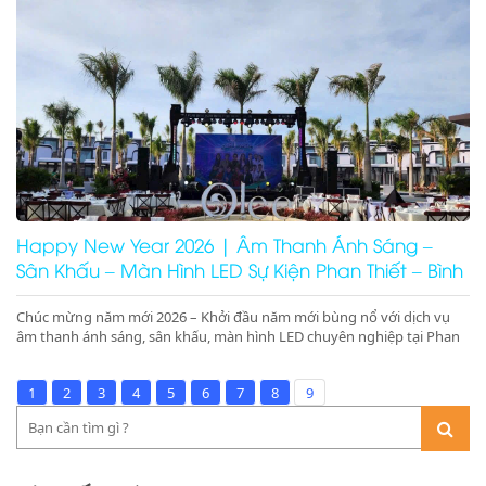
beach party chuyên nghiệp – booking nhanh – giá tối ưu
Happy New Year 2026 | Âm Thanh Ánh Sáng –
Sân Khấu – Màn Hình LED Sự Kiện Phan Thiết – Bình
Thuận – Ninh Thuận
Chúc mừng năm mới 2026 – Khởi đầu năm mới bùng nổ với dịch vụ
âm thanh ánh sáng, sân khấu, màn hình LED chuyên nghiệp tại Phan
Thiết, Bình Thuận, Ninh Thuận. Nhận ký hợp đồng 1 năm giá tốt tại
resort, nhà hàng Mũi Né, Ninh Chữ, Phan Rang.
1
2
3
4
5
6
7
8
9