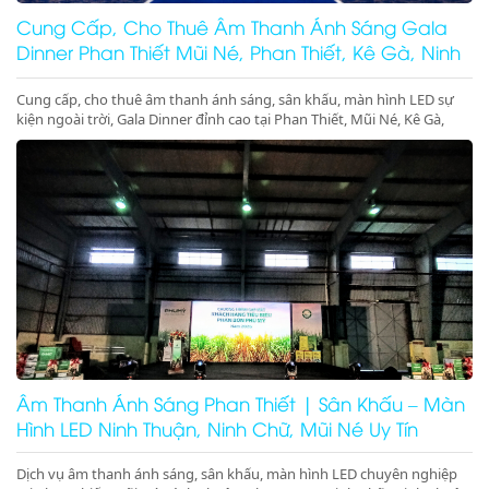
Cung Cấp, Cho Thuê Âm Thanh Ánh Sáng Gala
Dinner Phan Thiết Mũi Né, Phan Thiết, Kê Gà, Ninh
Thuận
Cung cấp, cho thuê âm thanh ánh sáng, sân khấu, màn hình LED sự
kiện ngoài trời, Gala Dinner đỉnh cao tại Phan Thiết, Mũi Né, Kê Gà,
Ninh Thuận, Ninh Chữ, Vĩnh Hy. Thiết bị hiện đại, giá cực tốt. Gọi ngay
nhận ưu đãi lớn!
Âm Thanh Ánh Sáng Phan Thiết | Sân Khấu – Màn
Hình LED Ninh Thuận, Ninh Chữ, Mũi Né Uy Tín
Dịch vụ âm thanh ánh sáng, sân khấu, màn hình LED chuyên nghiệp