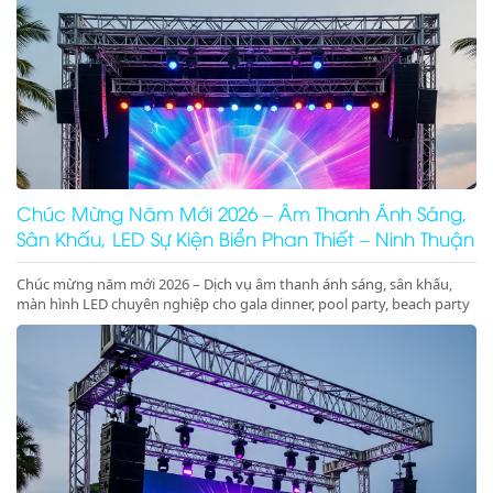
Chúc Mừng Năm Mới 2026 – Âm Thanh Ánh Sáng,
Sân Khấu, LED Sự Kiện Biển Phan Thiết – Ninh Thuận
Chúc mừng năm mới 2026 – Dịch vụ âm thanh ánh sáng, sân khấu,
màn hình LED chuyên nghiệp cho gala dinner, pool party, beach party
tại Phan Thiết, Ninh Thuận. Nhận ký hợp đồng dài hạn giá tốt.