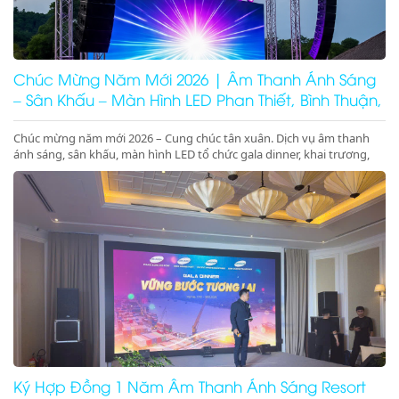
Chúc Mừng Năm Mới 2026 | Âm Thanh Ánh Sáng
– Sân Khấu – Màn Hình LED Phan Thiết, Bình Thuận,
Ninh Thuận
Chúc mừng năm mới 2026 – Cung chúc tân xuân. Dịch vụ âm thanh
ánh sáng, sân khấu, màn hình LED tổ chức gala dinner, khai trương,
khánh thành, động thổ tại Phan Thiết, Bình Thuận, Ninh Thuận. Giá
tốt – chuyên nghiệp – concept 2026
Ký Hợp Đồng 1 Năm Âm Thanh Ánh Sáng Resort