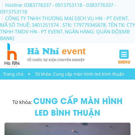
Hotline: 0383776337 - 0913753118
- 0383776337 -
0913753118
CÔNG TY TNHH THƯƠNG MẠI DỊCH VỤ HN - PT EVENT.
MÃ SỐ THUẾ: 3401251574 . STK: 179779345678. TÊN TK: CTY
TNHH TMDV HN - PT EVENT. NGÂN HÀNG: QUÂN ĐỘI(MB
BANK)
Hà Nhí
event
TỔ CHỨC SỰ KIỆN CHUYÊN NGHIỆP
MENU
Trang chủ
Từ khóa:
Cung cấp màn hình led bình thuận
CUNG CẤP MÀN HÌNH
Từ khóa:
LED BÌNH THUẬN