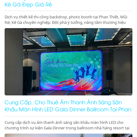
Kê Gà Đẹp Giá Rẻ
Dịch vụ thiết kế thi công backdrop, photo booth tại Phan Thiết, Mũi
Né, Kê Gà chuyên nghiệp. Đột phá ý tưởng, nâng tầm thương hiệu
cho sự kiện của bạn. Gọi ngay!
Cung Cấp, Cho Thuê Âm Thanh Ánh Sáng Sân
Khấu Màn Hình LED Gala Dinner Ballroom Tại Phan
Thiết Mũi Né Kê Gà Ninh Thuận Ninh Chữ Vĩnh Hy
Cung cấp dịch vụ âm thanh ánh sáng sân khấu màn hình LED cho
chương trình sự kiện Gala Dinner trong ballroom nhà hàng resort tại
Phan Thiết, Mũi Né, Kê Gà, Ninh Thuận, Ninh Chữ, Vĩnh Hy chuyên