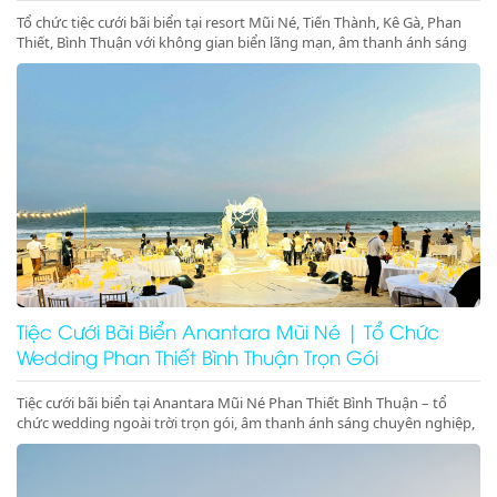
Tổ chức tiệc cưới bãi biển tại resort Mũi Né, Tiến Thành, Kê Gà, Phan
Thiết, Bình Thuận với không gian biển lãng mạn, âm thanh ánh sáng
chuyên nghiệp, sân khấu cưới đẳng cấp. Liên hệ ngay để đặt dịch vụ
tiệc cưới biển trọn gói, sang trọng và đáng nhớ
Tiệc Cưới Bãi Biển Anantara Mũi Né | Tổ Chức
Wedding Phan Thiết Bình Thuận Trọn Gói
Tiệc cưới bãi biển tại Anantara Mũi Né Phan Thiết Bình Thuận – tổ
chức wedding ngoài trời trọn gói, âm thanh ánh sáng chuyên nghiệp,
sân khấu cưới trên biển sang trọng, lãng mạn, đẳng cấp