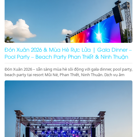
Đón Xuân 2026 & Mùa Hè Rực Lửa | Gala Dinner –
Pool Party – Beach Party Phan Thiết & Ninh Thuận
Đón Xuân 2026 – sẵn sàng mùa hè sôi động với gala dinner, pool party,
beach party tại resort Mũi Né, Phan Thiết, Ninh Thuận. Dịch vụ âm
thanh ánh sáng – sân khấu – LED chuyên nghiệp, đặt lịch ngay!