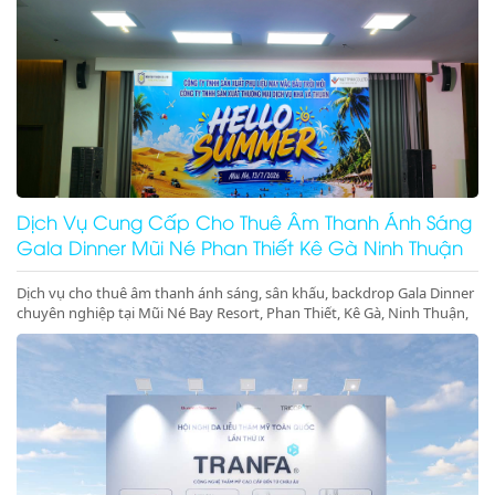
Dịch Vụ Cung Cấp Cho Thuê Âm Thanh Ánh Sáng
Gala Dinner Mũi Né Phan Thiết Kê Gà Ninh Thuận
Dịch vụ cho thuê âm thanh ánh sáng, sân khấu, backdrop Gala Dinner
chuyên nghiệp tại Mũi Né Bay Resort, Phan Thiết, Kê Gà, Ninh Thuận,
Ninh Chữ, Vĩnh Hy. Thiết bị hiện đại, giá cực tốt. Gọi ngay!