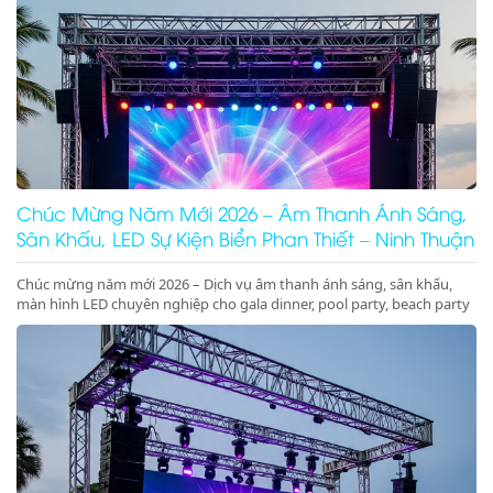
Chúc Mừng Năm Mới 2026 – Âm Thanh Ánh Sáng,
Sân Khấu, LED Sự Kiện Biển Phan Thiết – Ninh Thuận
Chúc mừng năm mới 2026 – Dịch vụ âm thanh ánh sáng, sân khấu,
màn hình LED chuyên nghiệp cho gala dinner, pool party, beach party
tại Phan Thiết, Ninh Thuận. Nhận ký hợp đồng dài hạn giá tốt.