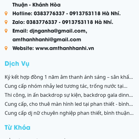
Thuận - Khánh Hòa
Hotline: 0383776337 - 0913753118 Hà Nhí.
Zalo: 0383776337 - 0913753118 Hà Nhí.
Email: djnganha@gmail.com,
amthanhhanhi@gmail.com
Website: www.amthanhhanhi.vn
Dịch Vụ
ký kết hợp đồng 1 năm âm thanh ánh sáng – sân khấu
resort mũi né, tiến thành, kê gà, phan thiết, ninh thuận
cung cấp nhóm nhảy led tương tác, trống nước tại
ninh thuận – bình thuận
thi công, in ấn backdrop sự kiện, backdrop gala dinner,
backdrop team building, backdrop cánh gà, chữ nổi
cung cấp, cho thuê màn hình led tại phan thiết - bình
3d, chữ nổi từ formex, chữ nổi hộp đèn led và ốp alu
thuận, ninh thuận - ninh chữ - phang rang
cung cấp dj nữ chuyên nghiệp phan thiết, bình thuận;
phan thiết, bình thuận - ninh thuận - ninh chữ - phan
ninh thuận, ninh chữ, phang rang
rang
Từ Khóa