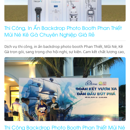
Thi Công, In Ấn Backdrop Photo Booth Phan Thiết
Mũi Né Kê Gà Chuyên Nghiệp Giá Rẻ
Dịch vụ thi công, in ấn backdrop photo booth Phan Thiết, Mũi Né, Kê
Gà trọn gói, sang trọng cho hội nghị, sự kiện. Cam kết chất lượng cao,
đúng tiến độ. Gọi ngay!
Thi Công Backdrop Photo Booth Phan Thiết Mũi Né