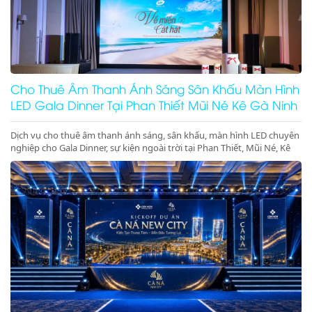
Cho Thuê Âm Thanh Ánh Sáng Sân Khấu Màn Hình
LED Gala Dinner Tại Phan Thiết Mũi Né Kê Gà Ninh
Thuận Ninh Chữ Vĩnh Hy Giá Rẻ Uy Tín
Dịch vụ cho thuê âm thanh ánh sáng, sân khấu, màn hình LED chuyên
nghiệp cho Gala Dinner, sự kiện ngoài trời tại Phan Thiết, Mũi Né, Kê
Gà, Ninh Thuận, Ninh Chữ, Vĩnh Hy. Thiết bị hiện đại, giá gốc tại kho,
phục vụ tận tâm. Gọi ngay hotline để nhận báo giá ưu đãi tốt nhất
hôm nay!