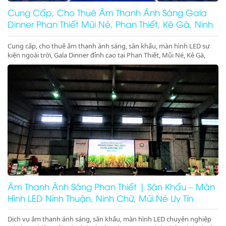
Cung Cấp, Cho Thuê Âm Thanh Ánh Sáng Gala
Dinner Phan Thiết Mũi Né, Phan Thiết, Kê Gà, Ninh
Thuận
Cung cấp, cho thuê âm thanh ánh sáng, sân khấu, màn hình LED sự
kiện ngoài trời, Gala Dinner đỉnh cao tại Phan Thiết, Mũi Né, Kê Gà,
Ninh Thuận, Ninh Chữ, Vĩnh Hy. Thiết bị hiện đại, giá cực tốt. Gọi ngay
nhận ưu đãi lớn!
Âm Thanh Ánh Sáng Phan Thiết | Sân Khấu – Màn
Hình LED Ninh Thuận, Ninh Chữ, Mũi Né Uy Tín
Dịch vụ âm thanh ánh sáng, sân khấu, màn hình LED chuyên nghiệp