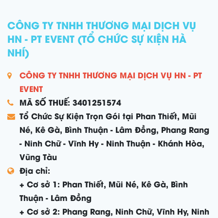
CÔNG TY TNHH THƯƠNG MẠI DỊCH VỤ
HN - PT EVENT (TỔ CHỨC SỰ KIỆN HÀ
NHÍ)
CÔNG TY TNHH THƯƠNG MẠI DỊCH VỤ HN - PT
EVENT
MÃ SỐ THUẾ: 3401251574
Tổ Chức Sự Kiện Trọn Gói tại Phan Thiết, Mũi
Né, Kê Gà, Bình Thuận - Lâm Đồng, Phang Rang
- Ninh Chữ - Vĩnh Hy - Ninh Thuận - Khánh Hòa,
Vũng Tàu
Địa chỉ:
+ Cơ sở 1: Phan Thiết, Mũi Né, Kê Gà, Bình
Thuận - Lâm Đồng
+ Cơ sở 2: Phang Rang, Ninh Chữ, Vĩnh Hy, Ninh