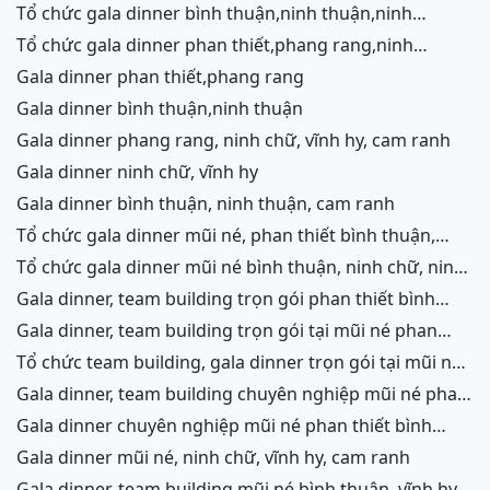
tổ chức gala dinner bình thuận,ninh thuận,ninh
chữ,vĩnh hy,cam ranh
tổ chức gala dinner phan thiết,phang rang,ninh
chữ,vĩnh hy,cam ranh
gala dinner phan thiết,phang rang
gala dinner bình thuận,ninh thuận
gala dinner phang rang, ninh chữ, vĩnh hy, cam ranh
gala dinner ninh chữ, vĩnh hy
gala dinner bình thuận, ninh thuận, cam ranh
tổ chức gala dinner mũi né, phan thiết bình thuận,
ninh thuận, ninh chữ, vĩnh hy, cam ranh
tổ chức gala dinner mũi né bình thuận, ninh chữ, ninh
thuận, cam ranh
gala dinner, team building trọn gói phan thiết bình
thuận, phang rang, ninh thuận, vĩnh hy,cam ranh
gala dinner, team building trọn gói tại mũi né phan
thiết bình thuận, phang rang ninh chữ ninh thuận, cam
tổ chức team building, gala dinner trọn gói tại mũi né
ranh
phan thiết bình thuận, phang rang, ninh chữ, vĩnh hy,
gala dinner, team building chuyên nghiệp mũi né phan
ninh thuận, cam ranh
thiết, ninh chữ ninh thuận, vĩnh hy, cam ranh
gala dinner chuyên nghiệp mũi né phan thiết bình
thuận, ninh chữ, phang rang, ninh thuận, cam ranh
gala dinner mũi né, ninh chữ, vĩnh hy, cam ranh
gala dinner, team building mũi né bình thuận, vĩnh hy,