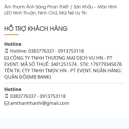
Âm Thanh Ánh Sáng Phan Thiết | Sân Khấu – Màn Hình
LED Ninh Thuận, Ninh Chữ, Mũi Né Uy Tín
HỖ TRỢ KHÁCH HÀNG
Hotline
Hotline: 0383776337 - 0913753118
CÔNG TY TNHH THƯƠNG MẠI DỊCH VỤ HN - PT
EVENT. MÃ SỐ THUẾ: 3401251574 . STK: 179779345678.
TÊN TK: CTY TNHH TMDV HN - PT EVENT. NGÂN HÀNG:
QUÂN ĐỘI(MB BANK)
Hotline
0383776337 - 0913753118
amthanhhanhi@gmail.com