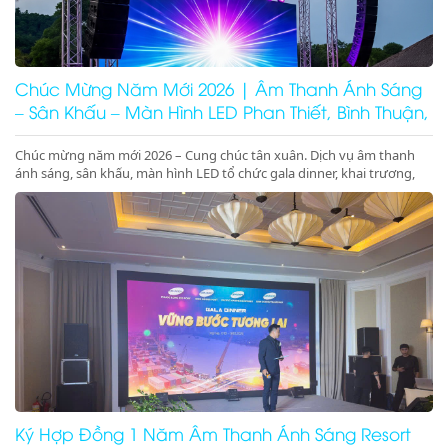
Chúc Mừng Năm Mới 2026 | Âm Thanh Ánh Sáng
– Sân Khấu – Màn Hình LED Phan Thiết, Bình Thuận,
Ninh Thuận
Chúc mừng năm mới 2026 – Cung chúc tân xuân. Dịch vụ âm thanh
ánh sáng, sân khấu, màn hình LED tổ chức gala dinner, khai trương,
khánh thành, động thổ tại Phan Thiết, Bình Thuận, Ninh Thuận. Giá
tốt – chuyên nghiệp – concept 2026
Ký Hợp Đồng 1 Năm Âm Thanh Ánh Sáng Resort