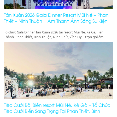
Tân Xuân 2026 Gala Dinner Resort Mũi Né – Phan
Thiết – Ninh Thuận | Âm Thanh Ánh Sáng Sự Kiện
Cao Cấp
Tổ chức Gala Dinner Tân Xuân 2026 tại resort Mũi Né, Kê Gà, Tiến
Thành, Phan Thiết, Bình Thuận, Ninh Chữ, Vĩnh Hy – trọn gói âm
thanh ánh sáng, sân khấu, màn hình LED, concept sự kiện đầu năm
sang trọng – đặt lịch ngay hôm nay!
Tiệc Cưới Bãi Biển resort Mũi Né, Kê Gà – Tổ Chức
Tiệc Cưới Biển Sang Trọng Tại Phan Thiết, Bình
Thuận