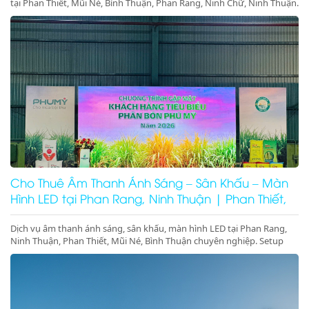
tại Phan Thiết, Mũi Né, Bình Thuận, Phan Rang, Ninh Chữ, Ninh Thuận.
Setup trọn gói sự kiện, gala dinner, hội nghị. Gọi ngay!
Cho Thuê Âm Thanh Ánh Sáng – Sân Khấu – Màn
Hình LED tại Phan Rang, Ninh Thuận | Phan Thiết,
Mũi Né, Bình Thuận
Dịch vụ âm thanh ánh sáng, sân khấu, màn hình LED tại Phan Rang,
Ninh Thuận, Phan Thiết, Mũi Né, Bình Thuận chuyên nghiệp. Setup
trọn gói sự kiện, gala dinner, pool party, giá tốt – thi công nhanh –
thiết bị hiện đại.