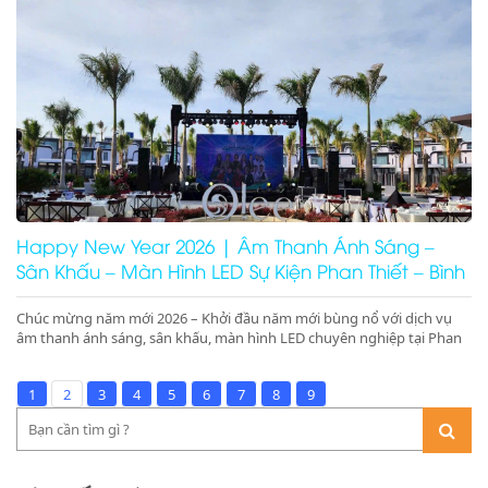
beach party chuyên nghiệp – booking nhanh – giá tối ưu
Happy New Year 2026 | Âm Thanh Ánh Sáng –
Sân Khấu – Màn Hình LED Sự Kiện Phan Thiết – Bình
Thuận – Ninh Thuận
Chúc mừng năm mới 2026 – Khởi đầu năm mới bùng nổ với dịch vụ
âm thanh ánh sáng, sân khấu, màn hình LED chuyên nghiệp tại Phan
Thiết, Bình Thuận, Ninh Thuận. Nhận ký hợp đồng 1 năm giá tốt tại
resort, nhà hàng Mũi Né, Ninh Chữ, Phan Rang.
1
2
3
4
5
6
7
8
9