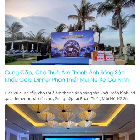
nghiệp, đẳng cấp. Đặt lịch ngay nhận ưu đãi lớn!
Cung Cấp, Cho Thuê Âm Thanh Ánh Sáng Sân
Khấu Gala Dinner Phan Thiết Mũi Né Kê Gà Ninh
Thuận Giá Rẻ Uy Tín
Dịch vụ cung cấp, cho thuê âm thanh ánh sáng sân khấu màn hình led
gala dinner ngoài trời chuyên nghiệp tại Phan Thiết, Mũi Né, Kê Gà,
Ninh Thuận, Ninh Chữ, Vĩnh Hy. Hệ thống hiện đại, setup trọn gói, gọi
ngay nhận ưu đãi lớn!