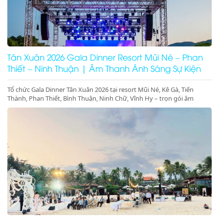
Tân Xuân 2026 Gala Dinner Resort Mũi Né – Phan
Thiết – Ninh Thuận | Âm Thanh Ánh Sáng Sự Kiện
Cao Cấp
Tổ chức Gala Dinner Tân Xuân 2026 tại resort Mũi Né, Kê Gà, Tiến
Thành, Phan Thiết, Bình Thuận, Ninh Chữ, Vĩnh Hy – trọn gói âm
thanh ánh sáng, sân khấu, màn hình LED, concept sự kiện đầu năm
sang trọng – đặt lịch ngay hôm nay!