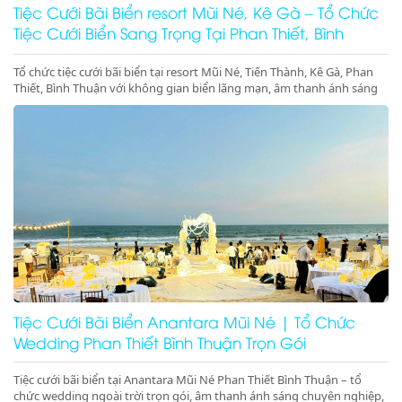
Tiệc Cưới Bãi Biển resort Mũi Né, Kê Gà – Tổ Chức
Tiệc Cưới Biển Sang Trọng Tại Phan Thiết, Bình
Thuận
Tổ chức tiệc cưới bãi biển tại resort Mũi Né, Tiến Thành, Kê Gà, Phan
Thiết, Bình Thuận với không gian biển lãng mạn, âm thanh ánh sáng
chuyên nghiệp, sân khấu cưới đẳng cấp. Liên hệ ngay để đặt dịch vụ
tiệc cưới biển trọn gói, sang trọng và đáng nhớ
Tiệc Cưới Bãi Biển Anantara Mũi Né | Tổ Chức
Wedding Phan Thiết Bình Thuận Trọn Gói
Tiệc cưới bãi biển tại Anantara Mũi Né Phan Thiết Bình Thuận – tổ
chức wedding ngoài trời trọn gói, âm thanh ánh sáng chuyên nghiệp,