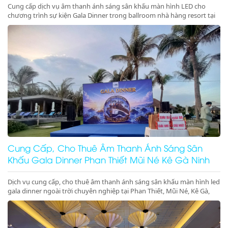
Cung cấp dịch vụ âm thanh ánh sáng sân khấu màn hình LED cho
chương trình sự kiện Gala Dinner trong ballroom nhà hàng resort tại
Phan Thiết, Mũi Né, Kê Gà, Ninh Thuận, Ninh Chữ, Vĩnh Hy chuyên
nghiệp, đẳng cấp. Đặt lịch ngay nhận ưu đãi lớn!
Cung Cấp, Cho Thuê Âm Thanh Ánh Sáng Sân
Khấu Gala Dinner Phan Thiết Mũi Né Kê Gà Ninh
Thuận Giá Rẻ Uy Tín
Dịch vụ cung cấp, cho thuê âm thanh ánh sáng sân khấu màn hình led
gala dinner ngoài trời chuyên nghiệp tại Phan Thiết, Mũi Né, Kê Gà,
Ninh Thuận, Ninh Chữ, Vĩnh Hy. Hệ thống hiện đại, setup trọn gói, gọi
ngay nhận ưu đãi lớn!