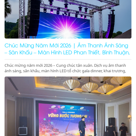
Chúc Mừng Năm Mới 2026 | Âm Thanh Ánh Sáng
– Sân Khấu – Màn Hình LED Phan Thiết, Bình Thuận,
Ninh Thuận
Chúc mừng năm mới 2026 – Cung chúc tân xuân. Dịch vụ âm thanh
ánh sáng, sân khấu, màn hình LED tổ chức gala dinner, khai trương,
khánh thành, động thổ tại Phan Thiết, Bình Thuận, Ninh Thuận. Giá
tốt – chuyên nghiệp – concept 2026