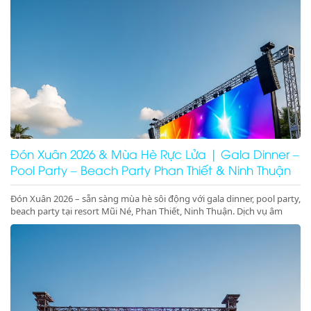
Đón Xuân 2026 & Mùa Hè Rực Lửa | Gala Dinner –
Pool Party – Beach Party Phan Thiết & Ninh Thuận
Đón Xuân 2026 – sẵn sàng mùa hè sôi động với gala dinner, pool party,
beach party tại resort Mũi Né, Phan Thiết, Ninh Thuận. Dịch vụ âm
thanh ánh sáng – sân khấu – LED chuyên nghiệp, đặt lịch ngay!