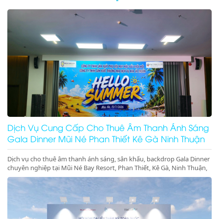
Dịch Vụ Cung Cấp Cho Thuê Âm Thanh Ánh Sáng
Gala Dinner Mũi Né Phan Thiết Kê Gà Ninh Thuận
Dịch vụ cho thuê âm thanh ánh sáng, sân khấu, backdrop Gala Dinner
chuyên nghiệp tại Mũi Né Bay Resort, Phan Thiết, Kê Gà, Ninh Thuận,
Ninh Chữ, Vĩnh Hy. Thiết bị hiện đại, giá cực tốt. Gọi ngay!