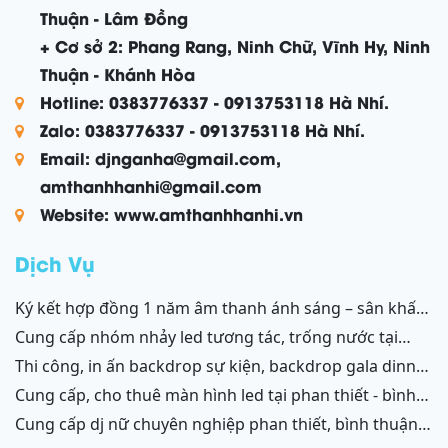
Thuận - Lâm Đồng
+ Cơ sở 2: Phang Rang, Ninh Chữ, Vĩnh Hy, Ninh
Thuận - Khánh Hòa
Hotline: 0383776337 - 0913753118 Hà Nhí.
Zalo: 0383776337 - 0913753118 Hà Nhí.
Email: djnganha@gmail.com,
amthanhhanhi@gmail.com
Website: www.amthanhhanhi.vn
Dịch Vụ
ký kết hợp đồng 1 năm âm thanh ánh sáng – sân khấu
resort mũi né, tiến thành, kê gà, phan thiết, ninh thuận
cung cấp nhóm nhảy led tương tác, trống nước tại
ninh thuận – bình thuận
thi công, in ấn backdrop sự kiện, backdrop gala dinner,
backdrop team building, backdrop cánh gà, chữ nổi
cung cấp, cho thuê màn hình led tại phan thiết - bình
3d, chữ nổi từ formex, chữ nổi hộp đèn led và ốp alu
thuận, ninh thuận - ninh chữ - phang rang
cung cấp dj nữ chuyên nghiệp phan thiết, bình thuận;
phan thiết, bình thuận - ninh thuận - ninh chữ - phan
ninh thuận, ninh chữ, phang rang