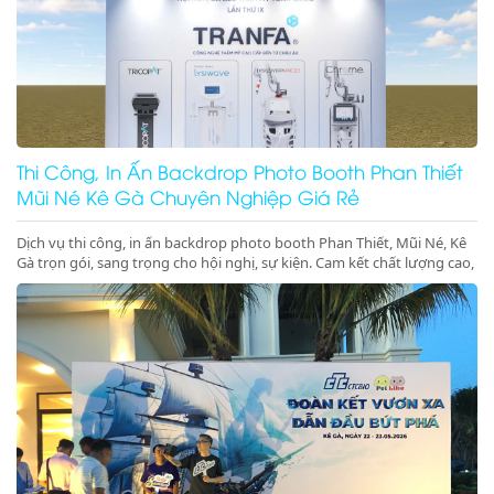
Thi Công, In Ấn Backdrop Photo Booth Phan Thiết
Mũi Né Kê Gà Chuyên Nghiệp Giá Rẻ
Dịch vụ thi công, in ấn backdrop photo booth Phan Thiết, Mũi Né, Kê
Gà trọn gói, sang trọng cho hội nghị, sự kiện. Cam kết chất lượng cao,
đúng tiến độ. Gọi ngay!