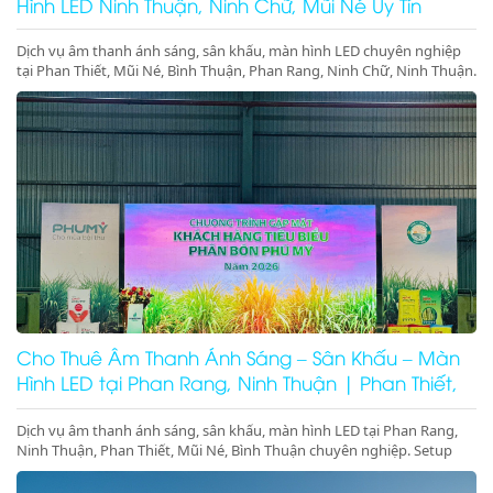
Hình LED Ninh Thuận, Ninh Chữ, Mũi Né Uy Tín
Dịch vụ âm thanh ánh sáng, sân khấu, màn hình LED chuyên nghiệp
tại Phan Thiết, Mũi Né, Bình Thuận, Phan Rang, Ninh Chữ, Ninh Thuận.
Setup trọn gói sự kiện, gala dinner, hội nghị. Gọi ngay!
Cho Thuê Âm Thanh Ánh Sáng – Sân Khấu – Màn
Hình LED tại Phan Rang, Ninh Thuận | Phan Thiết,
Mũi Né, Bình Thuận
Dịch vụ âm thanh ánh sáng, sân khấu, màn hình LED tại Phan Rang,
Ninh Thuận, Phan Thiết, Mũi Né, Bình Thuận chuyên nghiệp. Setup
trọn gói sự kiện, gala dinner, pool party, giá tốt – thi công nhanh –
thiết bị hiện đại.