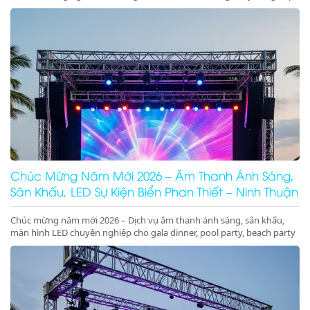
sân khấu cưới trên biển sang trọng, lãng mạn, đẳng cấp
Chúc Mừng Năm Mới 2026 – Âm Thanh Ánh Sáng,
Sân Khấu, LED Sự Kiện Biển Phan Thiết – Ninh Thuận
Chúc mừng năm mới 2026 – Dịch vụ âm thanh ánh sáng, sân khấu,
màn hình LED chuyên nghiệp cho gala dinner, pool party, beach party
tại Phan Thiết, Ninh Thuận. Nhận ký hợp đồng dài hạn giá tốt.