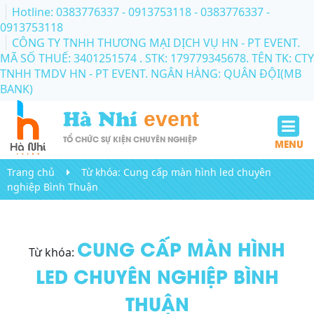
Hotline: 0383776337 - 0913753118
- 0383776337 -
0913753118
CÔNG TY TNHH THƯƠNG MẠI DỊCH VỤ HN - PT EVENT.
MÃ SỐ THUẾ: 3401251574 . STK: 179779345678. TÊN TK: CTY
TNHH TMDV HN - PT EVENT. NGÂN HÀNG: QUÂN ĐỘI(MB
BANK)
Hà Nhí
event
TỔ CHỨC SỰ KIỆN CHUYÊN NGHIỆP
MENU
Trang chủ
Từ khóa:
Cung cấp màn hình led chuyên
nghiệp Bình Thuận
CUNG CẤP MÀN HÌNH
Từ khóa:
LED CHUYÊN NGHIỆP BÌNH
THUẬN