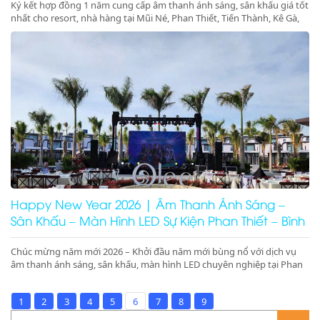
Ký kết hợp đồng 1 năm cung cấp âm thanh ánh sáng, sân khấu giá tốt
nhất cho resort, nhà hàng tại Mũi Né, Phan Thiết, Tiến Thành, Kê Gà,
Ninh Thuận, Ninh Chữ, Phan Rang. Tổ chức gala dinner, pool party,
beach party chuyên nghiệp – booking nhanh – giá tối ưu
Happy New Year 2026 | Âm Thanh Ánh Sáng –
Sân Khấu – Màn Hình LED Sự Kiện Phan Thiết – Bình
Thuận – Ninh Thuận
Chúc mừng năm mới 2026 – Khởi đầu năm mới bùng nổ với dịch vụ
âm thanh ánh sáng, sân khấu, màn hình LED chuyên nghiệp tại Phan
Thiết, Bình Thuận, Ninh Thuận. Nhận ký hợp đồng 1 năm giá tốt tại
resort, nhà hàng Mũi Né, Ninh Chữ, Phan Rang.
1
2
3
4
5
6
7
8
9