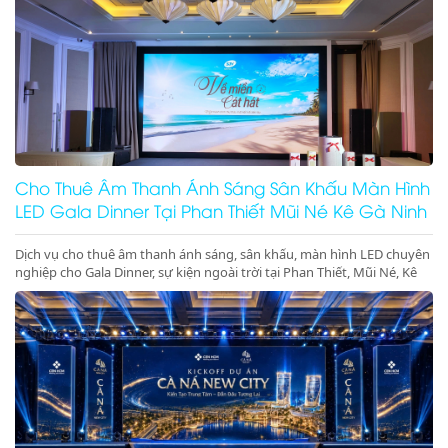
Cho Thuê Âm Thanh Ánh Sáng Sân Khấu Màn Hình
LED Gala Dinner Tại Phan Thiết Mũi Né Kê Gà Ninh
Thuận Ninh Chữ Vĩnh Hy Giá Rẻ Uy Tín
Dịch vụ cho thuê âm thanh ánh sáng, sân khấu, màn hình LED chuyên
nghiệp cho Gala Dinner, sự kiện ngoài trời tại Phan Thiết, Mũi Né, Kê
Gà, Ninh Thuận, Ninh Chữ, Vĩnh Hy. Thiết bị hiện đại, giá gốc tại kho,
phục vụ tận tâm. Gọi ngay hotline để nhận báo giá ưu đãi tốt nhất
hôm nay!