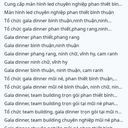
cung cấp màn hình led chuyên nghiệp phan thiết bình
thuận
màn hình led chuyên nghiệp phan thiết bình thuận
tổ chức gala dinner bình thuận,ninh thuận,ninh
chữ,vĩnh hy,cam ranh
tổ chức gala dinner phan thiết,phang rang,ninh
chữ,vĩnh hy,cam ranh
gala dinner phan thiết,phang rang
gala dinner bình thuận,ninh thuận
gala dinner phang rang, ninh chữ, vĩnh hy, cam ranh
gala dinner ninh chữ, vĩnh hy
gala dinner bình thuận, ninh thuận, cam ranh
tổ chức gala dinner mũi né, phan thiết bình thuận,
ninh thuận, ninh chữ, vĩnh hy, cam ranh
tổ chức gala dinner mũi né bình thuận, ninh chữ, ninh
thuận, cam ranh
gala dinner, team building trọn gói phan thiết bình
thuận, phang rang, ninh thuận, vĩnh hy,cam ranh
gala dinner, team building trọn gói tại mũi né phan
thiết bình thuận, phang rang ninh chữ ninh thuận, cam
tổ chức team building, gala dinner trọn gói tại mũi né
ranh
phan thiết bình thuận, phang rang, ninh chữ, vĩnh hy,
gala dinner, team building chuyên nghiệp mũi né phan
ninh thuận, cam ranh
thiết, ninh chữ ninh thuận, vĩnh hy, cam ranh