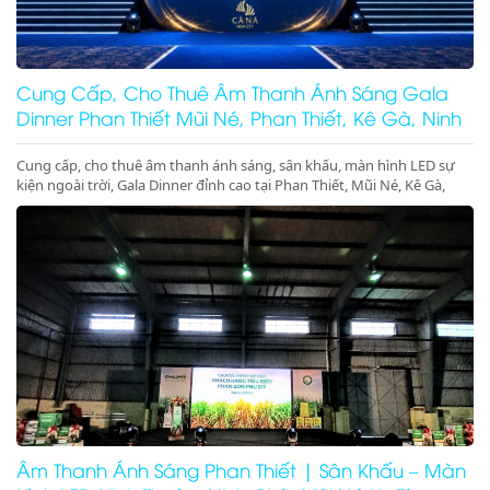
Cung Cấp, Cho Thuê Âm Thanh Ánh Sáng Gala
Dinner Phan Thiết Mũi Né, Phan Thiết, Kê Gà, Ninh
Thuận
Cung cấp, cho thuê âm thanh ánh sáng, sân khấu, màn hình LED sự
kiện ngoài trời, Gala Dinner đỉnh cao tại Phan Thiết, Mũi Né, Kê Gà,
Ninh Thuận, Ninh Chữ, Vĩnh Hy. Thiết bị hiện đại, giá cực tốt. Gọi ngay
nhận ưu đãi lớn!
Âm Thanh Ánh Sáng Phan Thiết | Sân Khấu – Màn