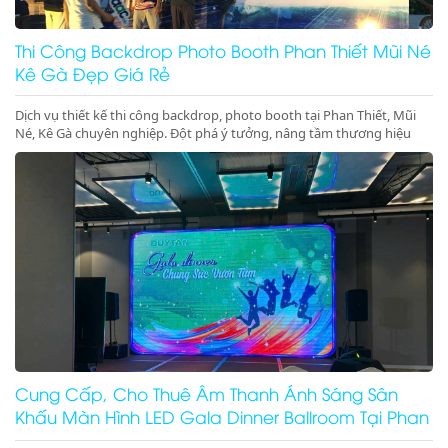
Thi Công Backdrop Photo Booth Phan Thiết Mũi Né
Kê Gà Đẹp Giá Rẻ
Dịch vụ thiết kế thi công backdrop, photo booth tại Phan Thiết, Mũi
Né, Kê Gà chuyên nghiệp. Đột phá ý tưởng, nâng tầm thương hiệu
cho sự kiện của bạn. Gọi ngay!
Cung Cấp, Cho Thuê Âm Thanh Ánh Sáng Sân
Khấu Màn Hình LED Gala Dinner Ballroom Tại Phan
Thiết Mũi Né Kê Gà Ninh Thuận Ninh Chữ Vĩnh Hy