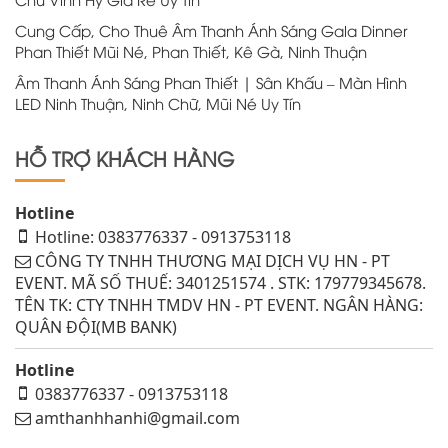
Cung Cấp, Cho Thuê Âm Thanh Ánh Sáng Gala Dinner
Phan Thiết Mũi Né, Phan Thiết, Kê Gà, Ninh Thuận
Âm Thanh Ánh Sáng Phan Thiết | Sân Khấu – Màn Hình
LED Ninh Thuận, Ninh Chữ, Mũi Né Uy Tín
HỖ TRỢ KHÁCH HÀNG
Hotline
Hotline: 0383776337 - 0913753118
CÔNG TY TNHH THƯƠNG MẠI DỊCH VỤ HN - PT
EVENT. MÃ SỐ THUẾ: 3401251574 . STK: 179779345678.
TÊN TK: CTY TNHH TMDV HN - PT EVENT. NGÂN HÀNG:
QUÂN ĐỘI(MB BANK)
Hotline
0383776337 - 0913753118
amthanhhanhi@gmail.com