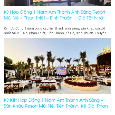
Ký Hợp Đồng 1 Năm Âm Thanh Ánh Sáng Resort
Mũi Né – Phan Thiết – Bình Thuận | Giá Tốt Nhất
Ký hợp đồng 1 năm cung cấp âm thanh ánh sáng, sân khấu giá tốt
nhất tại Mũi Né, Phan Thiết, Tiến Thành, Kê Gà, Bình Thuận. Chuyên
gala dinner, pool party, beach party resort chuyên nghiệp. Gọi ngay để
giữ lịch!
Ký Kết Hợp Đồng 1 Năm Âm Thanh Ánh Sáng –
Sân Khấu Resort Mũi Né, Tiến Thành, Kê Gà, Phan
Thiết, Ninh Thuận