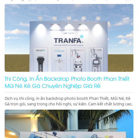
Ninh Chữ, Vĩnh Hy. Thiết bị hiện đại, giá cực tốt. Gọi ngay!
Thi Công, In Ấn Backdrop Photo Booth Phan Thiết
Mũi Né Kê Gà Chuyên Nghiệp Giá Rẻ
Dịch vụ thi công, in ấn backdrop photo booth Phan Thiết, Mũi Né, Kê
Gà trọn gói, sang trọng cho hội nghị, sự kiện. Cam kết chất lượng cao,
đúng tiến độ. Gọi ngay!