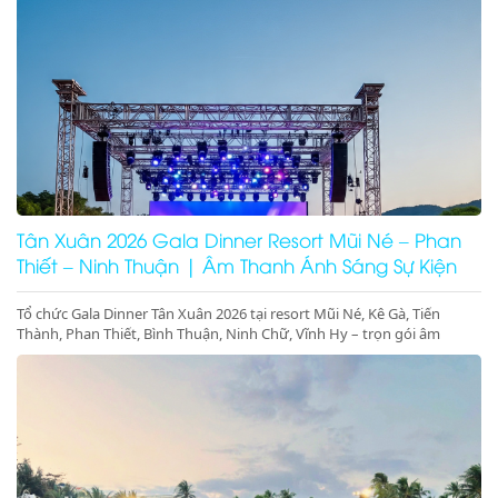
Tân Xuân 2026 Gala Dinner Resort Mũi Né – Phan
Thiết – Ninh Thuận | Âm Thanh Ánh Sáng Sự Kiện
Cao Cấp
Tổ chức Gala Dinner Tân Xuân 2026 tại resort Mũi Né, Kê Gà, Tiến
Thành, Phan Thiết, Bình Thuận, Ninh Chữ, Vĩnh Hy – trọn gói âm
thanh ánh sáng, sân khấu, màn hình LED, concept sự kiện đầu năm
sang trọng – đặt lịch ngay hôm nay!