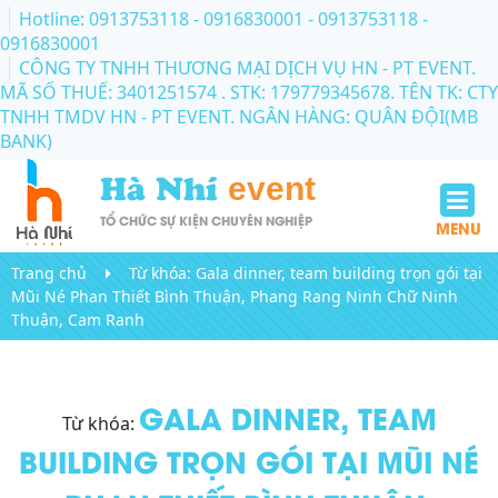
Hotline: 0913753118 - 0916830001
- 0913753118 -
0916830001
CÔNG TY TNHH THƯƠNG MẠI DỊCH VỤ HN - PT EVENT.
MÃ SỐ THUẾ: 3401251574 . STK: 179779345678. TÊN TK: CTY
TNHH TMDV HN - PT EVENT. NGÂN HÀNG: QUÂN ĐỘI(MB
BANK)
Hà Nhí
event
TỔ CHỨC SỰ KIỆN CHUYÊN NGHIỆP
MENU
Trang chủ
Từ khóa:
Gala dinner, team building trọn gói tại
Mũi Né Phan Thiết Bình Thuận, Phang Rang Ninh Chữ Ninh
Thuận, Cam Ranh
GALA DINNER, TEAM
Từ khóa:
BUILDING TRỌN GÓI TẠI MŨI NÉ