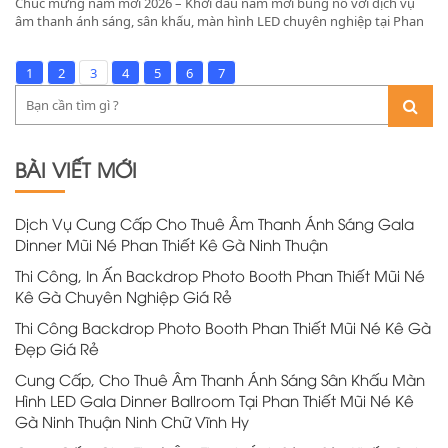
Chúc mừng năm mới 2026 – Khởi đầu năm mới bùng nổ với dịch vụ
âm thanh ánh sáng, sân khấu, màn hình LED chuyên nghiệp tại Phan
Thiết, Bình Thuận, Ninh Thuận. Nhận ký hợp đồng 1 năm giá tốt tại
resort, nhà hàng Mũi Né, Ninh Chữ, Phan Rang.
1
2
3
4
5
6
7
BÀI VIẾT MỚI
Dịch Vụ Cung Cấp Cho Thuê Âm Thanh Ánh Sáng Gala
Dinner Mũi Né Phan Thiết Kê Gà Ninh Thuận
Thi Công, In Ấn Backdrop Photo Booth Phan Thiết Mũi Né
Kê Gà Chuyên Nghiệp Giá Rẻ
Thi Công Backdrop Photo Booth Phan Thiết Mũi Né Kê Gà
Đẹp Giá Rẻ
Cung Cấp, Cho Thuê Âm Thanh Ánh Sáng Sân Khấu Màn
Hình LED Gala Dinner Ballroom Tại Phan Thiết Mũi Né Kê
Gà Ninh Thuận Ninh Chữ Vĩnh Hy