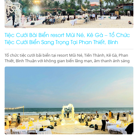
Tiệc Cưới Bãi Biển resort Mũi Né, Kê Gà – Tổ Chức
Tiệc Cưới Biển Sang Trọng Tại Phan Thiết, Bình
Thuận
Tổ chức tiệc cưới bãi biển tại resort Mũi Né, Tiến Thành, Kê Gà, Phan
Thiết, Bình Thuận với không gian biển lãng mạn, âm thanh ánh sáng
chuyên nghiệp, sân khấu cưới đẳng cấp. Liên hệ ngay để đặt dịch vụ
tiệc cưới biển trọn gói, sang trọng và đáng nhớ