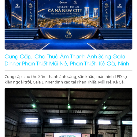
Cung Cấp, Cho Thuê Âm Thanh Ánh Sáng Gala
Dinner Phan Thiết Mũi Né, Phan Thiết, Kê Gà, Ninh
Thuận
Cung cấp, cho thuê âm thanh ánh sáng, sân khấu, màn hình LED sự
kiện ngoài trời, Gala Dinner đỉnh cao tại Phan Thiết, Mũi Né, Kê Gà,
Ninh Thuận, Ninh Chữ, Vĩnh Hy. Thiết bị hiện đại, giá cực tốt. Gọi ngay
nhận ưu đãi lớn!