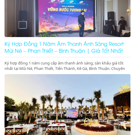
Ký Hợp Đồng 1 Năm Âm Thanh Ánh Sáng Resort
Mũi Né – Phan Thiết – Bình Thuận | Giá Tốt Nhất
Ký hợp đồng 1 năm cung cấp âm thanh ánh sáng, sân khấu giá tốt
nhất tại Mũi Né, Phan Thiết, Tiến Thành, Kê Gà, Bình Thuận. Chuyên
gala dinner, pool party, beach party resort chuyên nghiệp. Gọi ngay để
giữ lịch!