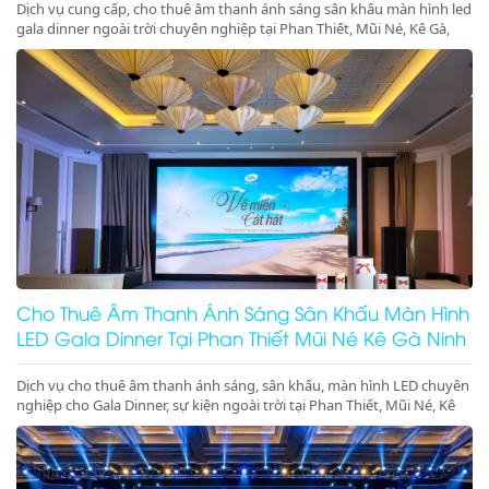
Dịch vụ cung cấp, cho thuê âm thanh ánh sáng sân khấu màn hình led
gala dinner ngoài trời chuyên nghiệp tại Phan Thiết, Mũi Né, Kê Gà,
Ninh Thuận, Ninh Chữ, Vĩnh Hy. Hệ thống hiện đại, setup trọn gói, gọi
ngay nhận ưu đãi lớn!
Cho Thuê Âm Thanh Ánh Sáng Sân Khấu Màn Hình
LED Gala Dinner Tại Phan Thiết Mũi Né Kê Gà Ninh
Thuận Ninh Chữ Vĩnh Hy Giá Rẻ Uy Tín
Dịch vụ cho thuê âm thanh ánh sáng, sân khấu, màn hình LED chuyên
nghiệp cho Gala Dinner, sự kiện ngoài trời tại Phan Thiết, Mũi Né, Kê
Gà, Ninh Thuận, Ninh Chữ, Vĩnh Hy. Thiết bị hiện đại, giá gốc tại kho,
phục vụ tận tâm. Gọi ngay hotline để nhận báo giá ưu đãi tốt nhất
hôm nay!