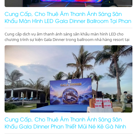
Cung Cấp, Cho Thuê Âm Thanh Ánh Sáng Sân
Khấu Màn Hình LED Gala Dinner Ballroom Tại Phan
Thiết Mũi Né Kê Gà Ninh Thuận Ninh Chữ Vĩnh Hy
Cung cấp dịch vụ âm thanh ánh sáng sân khấu màn hình LED cho
chương trình sự kiện Gala Dinner trong ballroom nhà hàng resort tại
Phan Thiết, Mũi Né, Kê Gà, Ninh Thuận, Ninh Chữ, Vĩnh Hy chuyên
nghiệp, đẳng cấp. Đặt lịch ngay nhận ưu đãi lớn!
Cung Cấp, Cho Thuê Âm Thanh Ánh Sáng Sân
Khấu Gala Dinner Phan Thiết Mũi Né Kê Gà Ninh
Thuận Giá Rẻ Uy Tín