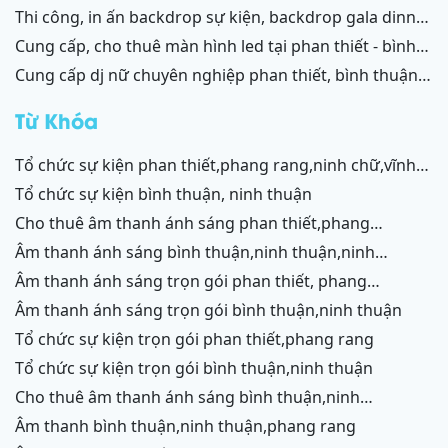
ninh thuận – bình thuận
thi công, in ấn backdrop sự kiện, backdrop gala dinner,
backdrop team building, backdrop cánh gà, chữ nổi
cung cấp, cho thuê màn hình led tại phan thiết - bình
3d, chữ nổi từ formex, chữ nổi hộp đèn led và ốp alu
thuận, ninh thuận - ninh chữ - phang rang
cung cấp dj nữ chuyên nghiệp phan thiết, bình thuận;
phan thiết, bình thuận - ninh thuận - ninh chữ - phan
ninh thuận, ninh chữ, phang rang
rang
Từ Khóa
tổ chức sự kiện phan thiết,phang rang,ninh chữ,vĩnh
hy,cam ranh
tổ chức sự kiện bình thuận, ninh thuận
cho thuê âm thanh ánh sáng phan thiết,phang
rang,ninh chữ,vĩnh hy,cam ranh
âm thanh ánh sáng bình thuận,ninh thuận,ninh
chữ,vĩnh hy,cam ranh
âm thanh ánh sáng trọn gói phan thiết, phang
rang,cam ranh
âm thanh ánh sáng trọn gói bình thuận,ninh thuận
tổ chức sự kiện trọn gói phan thiết,phang rang
tổ chức sự kiện trọn gói bình thuận,ninh thuận
cho thuê âm thanh ánh sáng bình thuận,ninh
thuận,ninh chữ,vĩnh hy,phang rang,cam ranh
âm thanh bình thuận,ninh thuận,phang rang