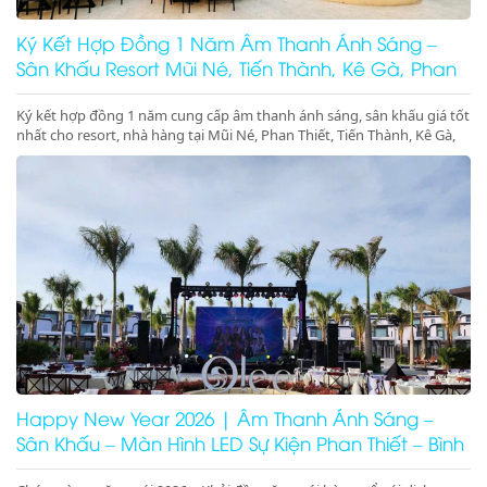
Ký Kết Hợp Đồng 1 Năm Âm Thanh Ánh Sáng –
Sân Khấu Resort Mũi Né, Tiến Thành, Kê Gà, Phan
Thiết, Ninh Thuận
Ký kết hợp đồng 1 năm cung cấp âm thanh ánh sáng, sân khấu giá tốt
nhất cho resort, nhà hàng tại Mũi Né, Phan Thiết, Tiến Thành, Kê Gà,
Ninh Thuận, Ninh Chữ, Phan Rang. Tổ chức gala dinner, pool party,
beach party chuyên nghiệp – booking nhanh – giá tối ưu
Happy New Year 2026 | Âm Thanh Ánh Sáng –
Sân Khấu – Màn Hình LED Sự Kiện Phan Thiết – Bình
Thuận – Ninh Thuận