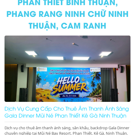
PHAN THIẾT BÌNH THUẬN,
PHANG RANG NINH CHỮ NINH
THUẬN, CAM RANH
Dịch Vụ Cung Cấp Cho Thuê Âm Thanh Ánh Sáng
Gala Dinner Mũi Né Phan Thiết Kê Gà Ninh Thuận
Dịch vụ cho thuê âm thanh ánh sáng, sân khấu, backdrop Gala Dinner
chuyên nghiệp tại Mũi Né Bay Resort, Phan Thiết, Kê Gà, Ninh Thuận,