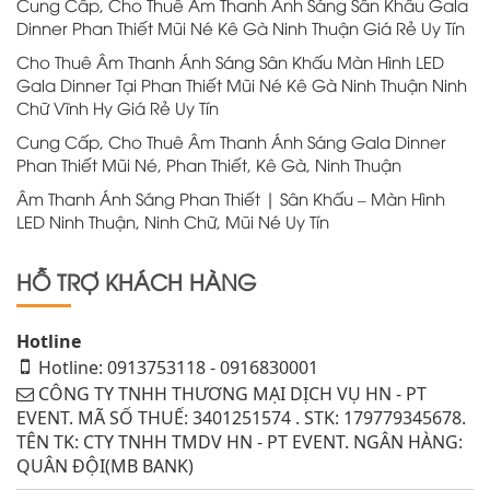
Cung Cấp, Cho Thuê Âm Thanh Ánh Sáng Sân Khấu Gala
Dinner Phan Thiết Mũi Né Kê Gà Ninh Thuận Giá Rẻ Uy Tín
Cho Thuê Âm Thanh Ánh Sáng Sân Khấu Màn Hình LED
Gala Dinner Tại Phan Thiết Mũi Né Kê Gà Ninh Thuận Ninh
Chữ Vĩnh Hy Giá Rẻ Uy Tín
Cung Cấp, Cho Thuê Âm Thanh Ánh Sáng Gala Dinner
Phan Thiết Mũi Né, Phan Thiết, Kê Gà, Ninh Thuận
Âm Thanh Ánh Sáng Phan Thiết | Sân Khấu – Màn Hình
LED Ninh Thuận, Ninh Chữ, Mũi Né Uy Tín
HỖ TRỢ KHÁCH HÀNG
Hotline
Hotline: 0913753118 - 0916830001
CÔNG TY TNHH THƯƠNG MẠI DỊCH VỤ HN - PT
EVENT. MÃ SỐ THUẾ: 3401251574 . STK: 179779345678.
TÊN TK: CTY TNHH TMDV HN - PT EVENT. NGÂN HÀNG:
QUÂN ĐỘI(MB BANK)