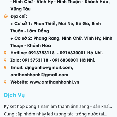
- Ninh Chữ - Vĩnh Hy - Ninh Thuận - Khánh Hòa,
Vũng Tàu
Địa chỉ:
+ Cơ sở 1: Phan Thiết, Mũi Né, Kê Gà, Bình
Thuận - Lâm Đồng
+ Cơ sở 2: Phang Rang, Ninh Chữ, Vĩnh Hy, Ninh
Thuận - Khánh Hòa
Hotline: 0913753118 - 0916830001 Hà Nhí.
Zalo: 0913753118 - 0916830001 Hà Nhí.
Email: djnganha@gmail.com,
amthanhhanhi@gmail.com
Website: www.amthanhhanhi.vn
Dịch Vụ
ký kết hợp đồng 1 năm âm thanh ánh sáng – sân khấu
resort mũi né, tiến thành, kê gà, phan thiết, ninh thuận
cung cấp nhóm nhảy led tương tác, trống nước tại