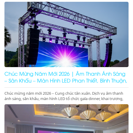
tại Phan Thiết, Ninh Thuận. Nhận ký hợp đồng dài hạn giá tốt.
Chúc Mừng Năm Mới 2026 | Âm Thanh Ánh Sáng
– Sân Khấu – Màn Hình LED Phan Thiết, Bình Thuận,
Ninh Thuận
Chúc mừng năm mới 2026 – Cung chúc tân xuân. Dịch vụ âm thanh
ánh sáng, sân khấu, màn hình LED tổ chức gala dinner, khai trương,
khánh thành, động thổ tại Phan Thiết, Bình Thuận, Ninh Thuận. Giá
tốt – chuyên nghiệp – concept 2026