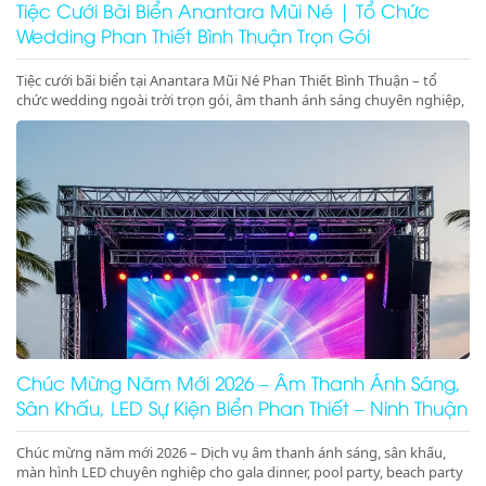
Tiệc Cưới Bãi Biển Anantara Mũi Né | Tổ Chức
Wedding Phan Thiết Bình Thuận Trọn Gói
Tiệc cưới bãi biển tại Anantara Mũi Né Phan Thiết Bình Thuận – tổ
chức wedding ngoài trời trọn gói, âm thanh ánh sáng chuyên nghiệp,
sân khấu cưới trên biển sang trọng, lãng mạn, đẳng cấp
Chúc Mừng Năm Mới 2026 – Âm Thanh Ánh Sáng,
Sân Khấu, LED Sự Kiện Biển Phan Thiết – Ninh Thuận
Chúc mừng năm mới 2026 – Dịch vụ âm thanh ánh sáng, sân khấu,
màn hình LED chuyên nghiệp cho gala dinner, pool party, beach party