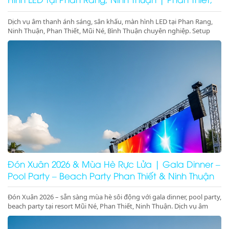
Mũi Né, Bình Thuận
Dịch vụ âm thanh ánh sáng, sân khấu, màn hình LED tại Phan Rang,
Ninh Thuận, Phan Thiết, Mũi Né, Bình Thuận chuyên nghiệp. Setup
trọn gói sự kiện, gala dinner, pool party, giá tốt – thi công nhanh –
thiết bị hiện đại.
Đón Xuân 2026 & Mùa Hè Rực Lửa | Gala Dinner –
Pool Party – Beach Party Phan Thiết & Ninh Thuận
Đón Xuân 2026 – sẵn sàng mùa hè sôi động với gala dinner, pool party,
beach party tại resort Mũi Né, Phan Thiết, Ninh Thuận. Dịch vụ âm
thanh ánh sáng – sân khấu – LED chuyên nghiệp, đặt lịch ngay!