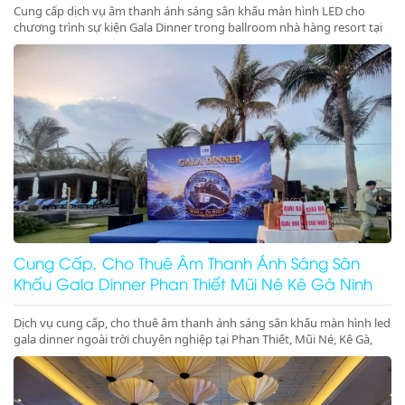
Cung cấp dịch vụ âm thanh ánh sáng sân khấu màn hình LED cho
chương trình sự kiện Gala Dinner trong ballroom nhà hàng resort tại
Phan Thiết, Mũi Né, Kê Gà, Ninh Thuận, Ninh Chữ, Vĩnh Hy chuyên
nghiệp, đẳng cấp. Đặt lịch ngay nhận ưu đãi lớn!
Cung Cấp, Cho Thuê Âm Thanh Ánh Sáng Sân
Khấu Gala Dinner Phan Thiết Mũi Né Kê Gà Ninh
Thuận Giá Rẻ Uy Tín
Dịch vụ cung cấp, cho thuê âm thanh ánh sáng sân khấu màn hình led
gala dinner ngoài trời chuyên nghiệp tại Phan Thiết, Mũi Né, Kê Gà,
Ninh Thuận, Ninh Chữ, Vĩnh Hy. Hệ thống hiện đại, setup trọn gói, gọi
ngay nhận ưu đãi lớn!