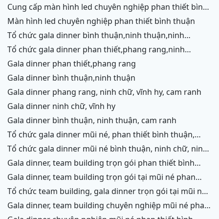
cung cấp màn hình led chuyên nghiệp phan thiết bình
thuận
màn hình led chuyên nghiệp phan thiết bình thuận
tổ chức gala dinner bình thuận,ninh thuận,ninh
chữ,vĩnh hy,cam ranh
tổ chức gala dinner phan thiết,phang rang,ninh
chữ,vĩnh hy,cam ranh
gala dinner phan thiết,phang rang
gala dinner bình thuận,ninh thuận
gala dinner phang rang, ninh chữ, vĩnh hy, cam ranh
gala dinner ninh chữ, vĩnh hy
gala dinner bình thuận, ninh thuận, cam ranh
tổ chức gala dinner mũi né, phan thiết bình thuận,
ninh thuận, ninh chữ, vĩnh hy, cam ranh
tổ chức gala dinner mũi né bình thuận, ninh chữ, ninh
thuận, cam ranh
gala dinner, team building trọn gói phan thiết bình
thuận, phang rang, ninh thuận, vĩnh hy,cam ranh
gala dinner, team building trọn gói tại mũi né phan
thiết bình thuận, phang rang ninh chữ ninh thuận, cam
tổ chức team building, gala dinner trọn gói tại mũi né
ranh
phan thiết bình thuận, phang rang, ninh chữ, vĩnh hy,
gala dinner, team building chuyên nghiệp mũi né phan
ninh thuận, cam ranh
thiết, ninh chữ ninh thuận, vĩnh hy, cam ranh