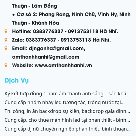
Thuận - Lâm Đồng
+ Cơ sở 2: Phang Rang, Ninh Chữ, Vĩnh Hy, Ninh
Thuận - Khánh Hòa
Hotline: 0383776337 - 0913753118 Hà Nhí.
Zalo: 0383776337 - 0913753118 Hà Nhí.
Email: djnganha@gmail.com,
amthanhhanhi@gmail.com
Website: www.amthanhhanhi.vn
Dịch Vụ
ký kết hợp đồng 1 năm âm thanh ánh sáng – sân khấu
resort mũi né, tiến thành, kê gà, phan thiết, ninh thuận
cung cấp nhóm nhảy led tương tác, trống nước tại
ninh thuận – bình thuận
thi công, in ấn backdrop sự kiện, backdrop gala dinner,
backdrop team building, backdrop cánh gà, chữ nổi
cung cấp, cho thuê màn hình led tại phan thiết - bình
3d, chữ nổi từ formex, chữ nổi hộp đèn led và ốp alu
thuận, ninh thuận - ninh chữ - phang rang
cung cấp dj nữ chuyên nghiệp phan thiết, bình thuận;
phan thiết, bình thuận - ninh thuận - ninh chữ - phan
ninh thuận, ninh chữ, phang rang