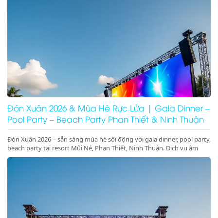
Đón Xuân 2026 & Mùa Hè Rực Lửa | Gala Dinner –
Pool Party – Beach Party Phan Thiết & Ninh Thuận
Đón Xuân 2026 – sẵn sàng mùa hè sôi động với gala dinner, pool party,
beach party tại resort Mũi Né, Phan Thiết, Ninh Thuận. Dịch vụ âm
thanh ánh sáng – sân khấu – LED chuyên nghiệp, đặt lịch ngay!