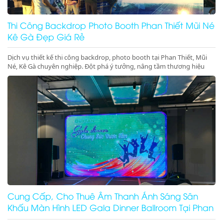
Thi Công Backdrop Photo Booth Phan Thiết Mũi Né
Kê Gà Đẹp Giá Rẻ
Dịch vụ thiết kế thi công backdrop, photo booth tại Phan Thiết, Mũi
Né, Kê Gà chuyên nghiệp. Đột phá ý tưởng, nâng tầm thương hiệu
cho sự kiện của bạn. Gọi ngay!
Cung Cấp, Cho Thuê Âm Thanh Ánh Sáng Sân
Khấu Màn Hình LED Gala Dinner Ballroom Tại Phan
Thiết Mũi Né Kê Gà Ninh Thuận Ninh Chữ Vĩnh Hy