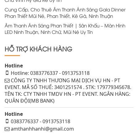
Cung Cấp, Cho Thuê Âm Thanh Ánh Sáng Gala Dinner
Phan Thiết Mũi Né, Phan Thiết, Kê Gà, Ninh Thuận
Âm Thanh Ánh Sáng Phan Thiết | Sân Khấu – Màn Hình
LED Ninh Thuận, Ninh Chữ, Mũi Né Uy Tín
HỖ TRỢ KHÁCH HÀNG
Hotline
Hotline: 0383776337 - 0913753118
CÔNG TY TNHH THƯƠNG MẠI DỊCH VỤ HN - PT
EVENT. MÃ SỐ THUẾ: 3401251574 . STK: 179779345678.
TÊN TK: CTY TNHH TMDV HN - PT EVENT. NGÂN HÀNG:
QUÂN ĐỘI(MB BANK)
Hotline
0383776337 - 0913753118
amthanhhanhi@gmail.com