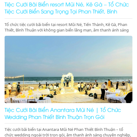
Tiệc Cưới Bãi Biển resort Mũi Né, Kê Gà – Tổ Chức
Tiệc Cưới Biển Sang Trọng Tại Phan Thiết, Bình
Thuận
Tổ chức tiệc cưới bãi biển tại resort Mũi Né, Tiến Thành, Kê Gà, Phan
Thiết, Bình Thuận với không gian biển lãng mạn, âm thanh ánh sáng
chuyên nghiệp, sân khấu cưới đẳng cấp. Liên hệ ngay để đặt dịch vụ
tiệc cưới biển trọn gói, sang trọng và đáng nhớ
Tiệc Cưới Bãi Biển Anantara Mũi Né | Tổ Chức
Wedding Phan Thiết Bình Thuận Trọn Gói
Tiệc cưới bãi biển tại Anantara Mũi Né Phan Thiết Bình Thuận – tổ
chức wedding ngoài trời trọn gói, âm thanh ánh sáng chuyên nghiệp,