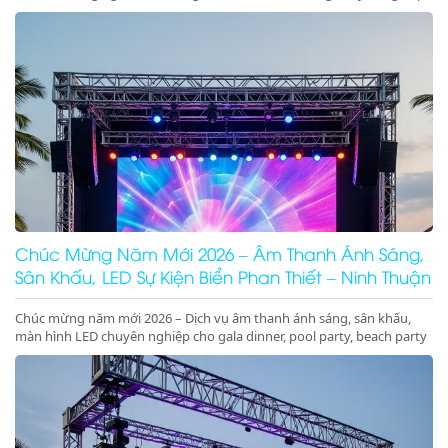
sân khấu cưới trên biển sang trọng, lãng mạn, đẳng cấp
Chúc Mừng Năm Mới 2026 – Âm Thanh Ánh Sáng,
Sân Khấu, LED Sự Kiện Biển Phan Thiết – Ninh Thuận
Chúc mừng năm mới 2026 – Dịch vụ âm thanh ánh sáng, sân khấu,
màn hình LED chuyên nghiệp cho gala dinner, pool party, beach party
tại Phan Thiết, Ninh Thuận. Nhận ký hợp đồng dài hạn giá tốt.