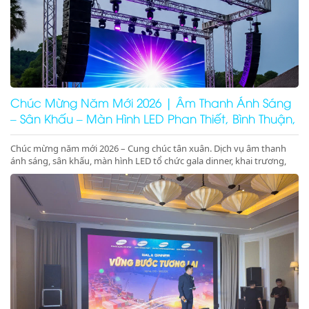
Chúc Mừng Năm Mới 2026 | Âm Thanh Ánh Sáng
– Sân Khấu – Màn Hình LED Phan Thiết, Bình Thuận,
Ninh Thuận
Chúc mừng năm mới 2026 – Cung chúc tân xuân. Dịch vụ âm thanh
ánh sáng, sân khấu, màn hình LED tổ chức gala dinner, khai trương,
khánh thành, động thổ tại Phan Thiết, Bình Thuận, Ninh Thuận. Giá
tốt – chuyên nghiệp – concept 2026