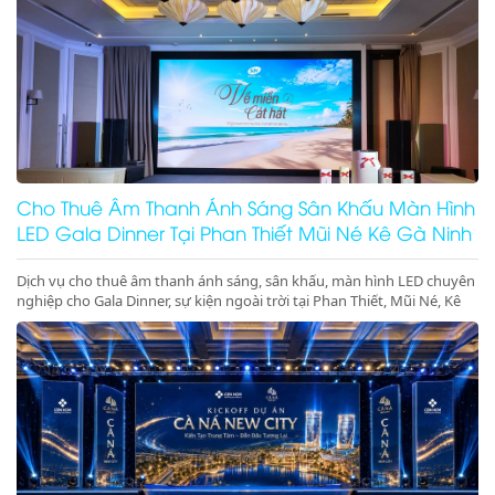
Cho Thuê Âm Thanh Ánh Sáng Sân Khấu Màn Hình
LED Gala Dinner Tại Phan Thiết Mũi Né Kê Gà Ninh
Thuận Ninh Chữ Vĩnh Hy Giá Rẻ Uy Tín
Dịch vụ cho thuê âm thanh ánh sáng, sân khấu, màn hình LED chuyên
nghiệp cho Gala Dinner, sự kiện ngoài trời tại Phan Thiết, Mũi Né, Kê
Gà, Ninh Thuận, Ninh Chữ, Vĩnh Hy. Thiết bị hiện đại, giá gốc tại kho,
phục vụ tận tâm. Gọi ngay hotline để nhận báo giá ưu đãi tốt nhất
hôm nay!