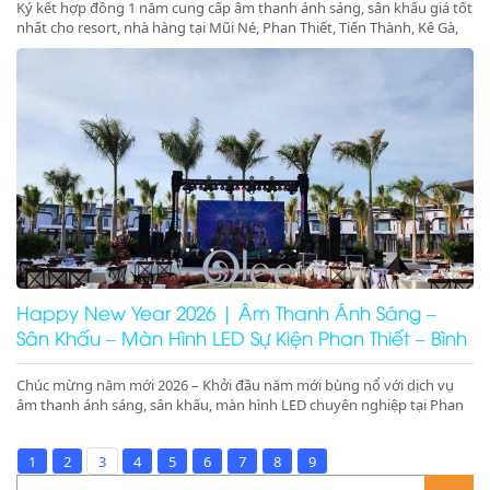
Ký kết hợp đồng 1 năm cung cấp âm thanh ánh sáng, sân khấu giá tốt
nhất cho resort, nhà hàng tại Mũi Né, Phan Thiết, Tiến Thành, Kê Gà,
Ninh Thuận, Ninh Chữ, Phan Rang. Tổ chức gala dinner, pool party,
beach party chuyên nghiệp – booking nhanh – giá tối ưu
Happy New Year 2026 | Âm Thanh Ánh Sáng –
Sân Khấu – Màn Hình LED Sự Kiện Phan Thiết – Bình
Thuận – Ninh Thuận
Chúc mừng năm mới 2026 – Khởi đầu năm mới bùng nổ với dịch vụ
âm thanh ánh sáng, sân khấu, màn hình LED chuyên nghiệp tại Phan
Thiết, Bình Thuận, Ninh Thuận. Nhận ký hợp đồng 1 năm giá tốt tại
resort, nhà hàng Mũi Né, Ninh Chữ, Phan Rang.
1
2
3
4
5
6
7
8
9