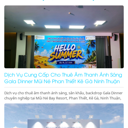
Dịch Vụ Cung Cấp Cho Thuê Âm Thanh Ánh Sáng
Gala Dinner Mũi Né Phan Thiết Kê Gà Ninh Thuận
Dịch vụ cho thuê âm thanh ánh sáng, sân khấu, backdrop Gala Dinner
chuyên nghiệp tại Mũi Né Bay Resort, Phan Thiết, Kê Gà, Ninh Thuận,
Ninh Chữ, Vĩnh Hy. Thiết bị hiện đại, giá cực tốt. Gọi ngay!