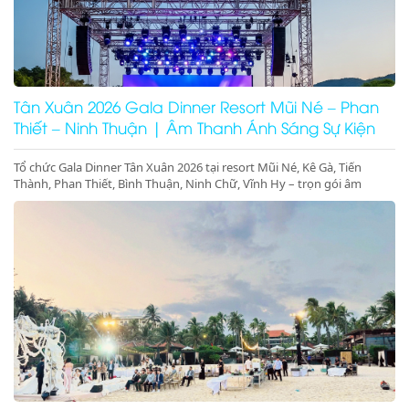
Tân Xuân 2026 Gala Dinner Resort Mũi Né – Phan
Thiết – Ninh Thuận | Âm Thanh Ánh Sáng Sự Kiện
Cao Cấp
Tổ chức Gala Dinner Tân Xuân 2026 tại resort Mũi Né, Kê Gà, Tiến
Thành, Phan Thiết, Bình Thuận, Ninh Chữ, Vĩnh Hy – trọn gói âm
thanh ánh sáng, sân khấu, màn hình LED, concept sự kiện đầu năm
sang trọng – đặt lịch ngay hôm nay!