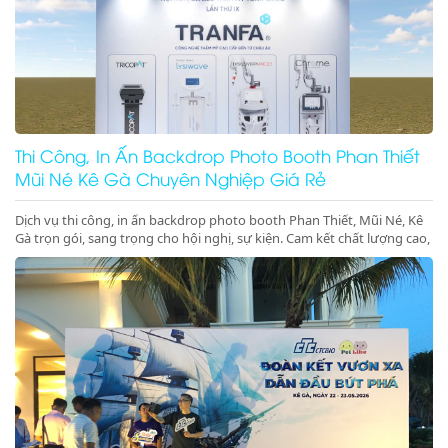
Thi Công, In Ấn Backdrop Photo Booth Phan Thiết
Mũi Né Kê Gà Chuyên Nghiệp Giá Rẻ
Dịch vụ thi công, in ấn backdrop photo booth Phan Thiết, Mũi Né, Kê
Gà trọn gói, sang trọng cho hội nghị, sự kiện. Cam kết chất lượng cao,
đúng tiến độ. Gọi ngay!