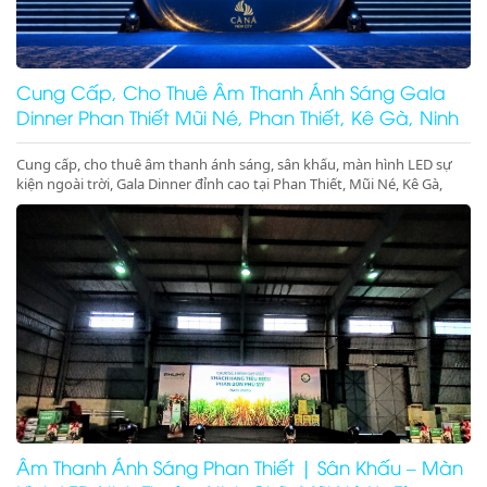
Cung Cấp, Cho Thuê Âm Thanh Ánh Sáng Gala
Dinner Phan Thiết Mũi Né, Phan Thiết, Kê Gà, Ninh
Thuận
Cung cấp, cho thuê âm thanh ánh sáng, sân khấu, màn hình LED sự
kiện ngoài trời, Gala Dinner đỉnh cao tại Phan Thiết, Mũi Né, Kê Gà,
Ninh Thuận, Ninh Chữ, Vĩnh Hy. Thiết bị hiện đại, giá cực tốt. Gọi ngay
nhận ưu đãi lớn!
Âm Thanh Ánh Sáng Phan Thiết | Sân Khấu – Màn