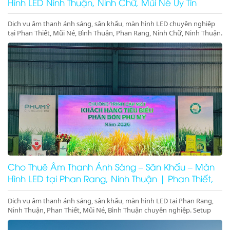
Hình LED Ninh Thuận, Ninh Chữ, Mũi Né Uy Tín
Dịch vụ âm thanh ánh sáng, sân khấu, màn hình LED chuyên nghiệp
tại Phan Thiết, Mũi Né, Bình Thuận, Phan Rang, Ninh Chữ, Ninh Thuận.
Setup trọn gói sự kiện, gala dinner, hội nghị. Gọi ngay!
Cho Thuê Âm Thanh Ánh Sáng – Sân Khấu – Màn
Hình LED tại Phan Rang, Ninh Thuận | Phan Thiết,
Mũi Né, Bình Thuận
Dịch vụ âm thanh ánh sáng, sân khấu, màn hình LED tại Phan Rang,
Ninh Thuận, Phan Thiết, Mũi Né, Bình Thuận chuyên nghiệp. Setup
trọn gói sự kiện, gala dinner, pool party, giá tốt – thi công nhanh –
thiết bị hiện đại.