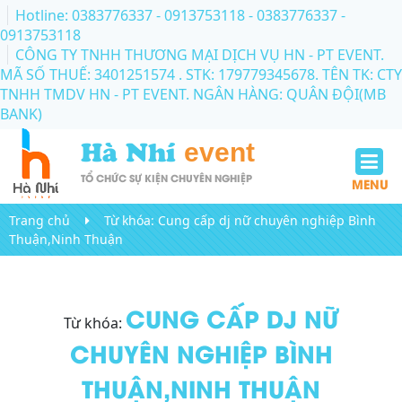
Hotline: 0383776337 - 0913753118
- 0383776337 -
0913753118
CÔNG TY TNHH THƯƠNG MẠI DỊCH VỤ HN - PT EVENT.
MÃ SỐ THUẾ: 3401251574 . STK: 179779345678. TÊN TK: CTY
TNHH TMDV HN - PT EVENT. NGÂN HÀNG: QUÂN ĐỘI(MB
BANK)
Hà Nhí
event
TỔ CHỨC SỰ KIỆN CHUYÊN NGHIỆP
MENU
Trang chủ
Từ khóa:
Cung cấp dj nữ chuyên nghiệp Bình
Thuận,Ninh Thuận
CUNG CẤP DJ NỮ
Từ khóa:
CHUYÊN NGHIỆP BÌNH
THUẬN,NINH THUẬN