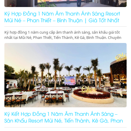
Ký Hợp Đồng 1 Năm Âm Thanh Ánh Sáng Resort
Mũi Né – Phan Thiết – Bình Thuận | Giá Tốt Nhất
Ký hợp đồng 1 năm cung cấp âm thanh ánh sáng, sân khấu giá tốt
nhất tại Mũi Né, Phan Thiết, Tiến Thành, Kê Gà, Bình Thuận. Chuyên
gala dinner, pool party, beach party resort chuyên nghiệp. Gọi ngay để
giữ lịch!
Ký Kết Hợp Đồng 1 Năm Âm Thanh Ánh Sáng –
Sân Khấu Resort Mũi Né, Tiến Thành, Kê Gà, Phan
Thiết, Ninh Thuận