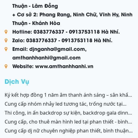
Thuận - Lâm Đồng
+ Cơ sở 2: Phang Rang, Ninh Chữ, Vĩnh Hy, Ninh
Thuận - Khánh Hòa
Hotline: 0383776337 - 0913753118 Hà Nhí.
Zalo: 0383776337 - 0913753118 Hà Nhí.
Email: djnganha@gmail.com,
amthanhhanhi@gmail.com
Website: www.amthanhhanhi.vn
Dịch Vụ
ký kết hợp đồng 1 năm âm thanh ánh sáng – sân khấu
resort mũi né, tiến thành, kê gà, phan thiết, ninh thuận
cung cấp nhóm nhảy led tương tác, trống nước tại
ninh thuận – bình thuận
thi công, in ấn backdrop sự kiện, backdrop gala dinner,
backdrop team building, backdrop cánh gà, chữ nổi
cung cấp, cho thuê màn hình led tại phan thiết - bình
3d, chữ nổi từ formex, chữ nổi hộp đèn led và ốp alu
thuận, ninh thuận - ninh chữ - phang rang
cung cấp dj nữ chuyên nghiệp phan thiết, bình thuận;
phan thiết, bình thuận - ninh thuận - ninh chữ - phan
ninh thuận, ninh chữ, phang rang