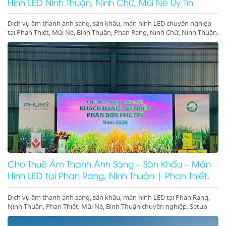
Hình LED Ninh Thuận, Ninh Chữ, Mũi Né Uy Tín
Dịch vụ âm thanh ánh sáng, sân khấu, màn hình LED chuyên nghiệp
tại Phan Thiết, Mũi Né, Bình Thuận, Phan Rang, Ninh Chữ, Ninh Thuận.
Setup trọn gói sự kiện, gala dinner, hội nghị. Gọi ngay!
Cho Thuê Âm Thanh Ánh Sáng – Sân Khấu – Màn
Hình LED tại Phan Rang, Ninh Thuận | Phan Thiết,
Mũi Né, Bình Thuận
Dịch vụ âm thanh ánh sáng, sân khấu, màn hình LED tại Phan Rang,
Ninh Thuận, Phan Thiết, Mũi Né, Bình Thuận chuyên nghiệp. Setup
trọn gói sự kiện, gala dinner, pool party, giá tốt – thi công nhanh –
thiết bị hiện đại.