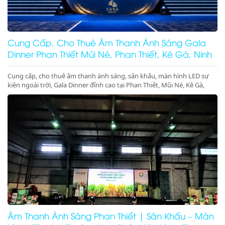
Cung Cấp, Cho Thuê Âm Thanh Ánh Sáng Gala
Dinner Phan Thiết Mũi Né, Phan Thiết, Kê Gà, Ninh
Thuận
Cung cấp, cho thuê âm thanh ánh sáng, sân khấu, màn hình LED sự
kiện ngoài trời, Gala Dinner đỉnh cao tại Phan Thiết, Mũi Né, Kê Gà,
Ninh Thuận, Ninh Chữ, Vĩnh Hy. Thiết bị hiện đại, giá cực tốt. Gọi ngay
nhận ưu đãi lớn!
Âm Thanh Ánh Sáng Phan Thiết | Sân Khấu – Màn