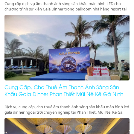
Cung cấp dịch vụ âm thanh ánh sáng sân khấu màn hình LED cho
chương trình sự kiện Gala Dinner trong ballroom nhà hàng resort tại
Phan Thiết, Mũi Né, Kê Gà, Ninh Thuận, Ninh Chữ, Vĩnh Hy chuyên
nghiệp, đẳng cấp. Đặt lịch ngay nhận ưu đãi lớn!
Cung Cấp, Cho Thuê Âm Thanh Ánh Sáng Sân
Khấu Gala Dinner Phan Thiết Mũi Né Kê Gà Ninh
Thuận Giá Rẻ Uy Tín
Dịch vụ cung cấp, cho thuê âm thanh ánh sáng sân khấu màn hình led
gala dinner ngoài trời chuyên nghiệp tại Phan Thiết, Mũi Né, Kê Gà,
Ninh Thuận, Ninh Chữ, Vĩnh Hy. Hệ thống hiện đại, setup trọn gói, gọi
ngay nhận ưu đãi lớn!