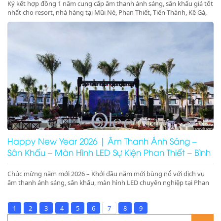
Ký kết hợp đồng 1 năm cung cấp âm thanh ánh sáng, sân khấu giá tốt
nhất cho resort, nhà hàng tại Mũi Né, Phan Thiết, Tiến Thành, Kê Gà,
Ninh Thuận, Ninh Chữ, Phan Rang. Tổ chức gala dinner, pool party,
beach party chuyên nghiệp – booking nhanh – giá tối ưu
Happy New Year 2026 | Âm Thanh Ánh Sáng –
Sân Khấu – Màn Hình LED Sự Kiện Phan Thiết – Bình
Thuận – Ninh Thuận
Chúc mừng năm mới 2026 – Khởi đầu năm mới bùng nổ với dịch vụ
âm thanh ánh sáng, sân khấu, màn hình LED chuyên nghiệp tại Phan
Thiết, Bình Thuận, Ninh Thuận. Nhận ký hợp đồng 1 năm giá tốt tại
resort, nhà hàng Mũi Né, Ninh Chữ, Phan Rang.
1
2
3
4
5
6
7
8
9