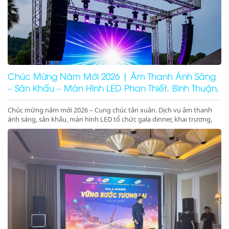
Chúc Mừng Năm Mới 2026 | Âm Thanh Ánh Sáng
– Sân Khấu – Màn Hình LED Phan Thiết, Bình Thuận,
Ninh Thuận
Chúc mừng năm mới 2026 – Cung chúc tân xuân. Dịch vụ âm thanh
ánh sáng, sân khấu, màn hình LED tổ chức gala dinner, khai trương,
khánh thành, động thổ tại Phan Thiết, Bình Thuận, Ninh Thuận. Giá
tốt – chuyên nghiệp – concept 2026