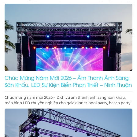
sân khấu cưới trên biển sang trọng, lãng mạn, đẳng cấp
Chúc Mừng Năm Mới 2026 – Âm Thanh Ánh Sáng,
Sân Khấu, LED Sự Kiện Biển Phan Thiết – Ninh Thuận
Chúc mừng năm mới 2026 – Dịch vụ âm thanh ánh sáng, sân khấu,
màn hình LED chuyên nghiệp cho gala dinner, pool party, beach party
tại Phan Thiết, Ninh Thuận. Nhận ký hợp đồng dài hạn giá tốt.