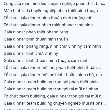
cung cấp màn hình led chuyên nghiệp phan thiết bình
thuận
màn hình led chuyên nghiệp phan thiết bình thuận
tổ chức gala dinner bình thuận,ninh thuận,ninh
chữ,vĩnh hy,cam ranh
tổ chức gala dinner phan thiết,phang rang,ninh
chữ,vĩnh hy,cam ranh
gala dinner phan thiết,phang rang
gala dinner bình thuận,ninh thuận
gala dinner phang rang, ninh chữ, vĩnh hy, cam ranh
gala dinner ninh chữ, vĩnh hy
gala dinner bình thuận, ninh thuận, cam ranh
tổ chức gala dinner mũi né, phan thiết bình thuận,
ninh thuận, ninh chữ, vĩnh hy, cam ranh
tổ chức gala dinner mũi né bình thuận, ninh chữ, ninh
thuận, cam ranh
gala dinner, team building trọn gói phan thiết bình
thuận, phang rang, ninh thuận, vĩnh hy,cam ranh
gala dinner, team building trọn gói tại mũi né phan
thiết bình thuận, phang rang ninh chữ ninh thuận, cam
tổ chức team building, gala dinner trọn gói tại mũi né
ranh
phan thiết bình thuận, phang rang, ninh chữ, vĩnh hy,
gala dinner, team building chuyên nghiệp mũi né phan
ninh thuận, cam ranh
thiết, ninh chữ ninh thuận, vĩnh hy, cam ranh