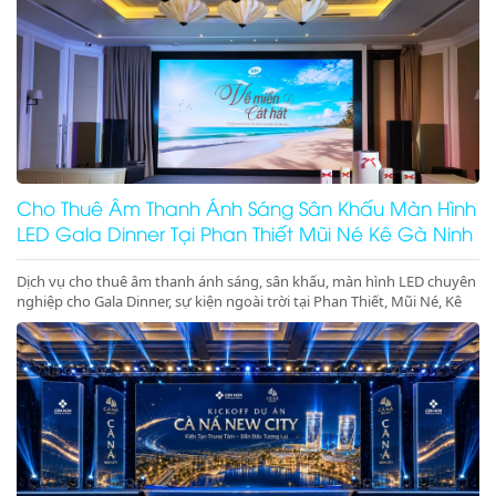
Cho Thuê Âm Thanh Ánh Sáng Sân Khấu Màn Hình
LED Gala Dinner Tại Phan Thiết Mũi Né Kê Gà Ninh
Thuận Ninh Chữ Vĩnh Hy Giá Rẻ Uy Tín
Dịch vụ cho thuê âm thanh ánh sáng, sân khấu, màn hình LED chuyên
nghiệp cho Gala Dinner, sự kiện ngoài trời tại Phan Thiết, Mũi Né, Kê
Gà, Ninh Thuận, Ninh Chữ, Vĩnh Hy. Thiết bị hiện đại, giá gốc tại kho,
phục vụ tận tâm. Gọi ngay hotline để nhận báo giá ưu đãi tốt nhất
hôm nay!