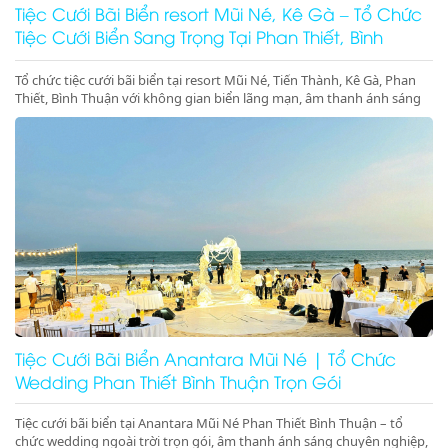
Tiệc Cưới Bãi Biển resort Mũi Né, Kê Gà – Tổ Chức
Tiệc Cưới Biển Sang Trọng Tại Phan Thiết, Bình
Thuận
Tổ chức tiệc cưới bãi biển tại resort Mũi Né, Tiến Thành, Kê Gà, Phan
Thiết, Bình Thuận với không gian biển lãng mạn, âm thanh ánh sáng
chuyên nghiệp, sân khấu cưới đẳng cấp. Liên hệ ngay để đặt dịch vụ
tiệc cưới biển trọn gói, sang trọng và đáng nhớ
Tiệc Cưới Bãi Biển Anantara Mũi Né | Tổ Chức
Wedding Phan Thiết Bình Thuận Trọn Gói
Tiệc cưới bãi biển tại Anantara Mũi Né Phan Thiết Bình Thuận – tổ
chức wedding ngoài trời trọn gói, âm thanh ánh sáng chuyên nghiệp,