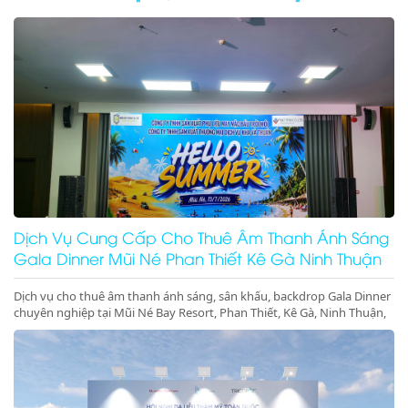
Dịch Vụ Cung Cấp Cho Thuê Âm Thanh Ánh Sáng
Gala Dinner Mũi Né Phan Thiết Kê Gà Ninh Thuận
Dịch vụ cho thuê âm thanh ánh sáng, sân khấu, backdrop Gala Dinner
chuyên nghiệp tại Mũi Né Bay Resort, Phan Thiết, Kê Gà, Ninh Thuận,
Ninh Chữ, Vĩnh Hy. Thiết bị hiện đại, giá cực tốt. Gọi ngay!