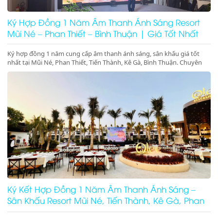
Ký Hợp Đồng 1 Năm Âm Thanh Ánh Sáng Resort
Mũi Né – Phan Thiết – Bình Thuận | Giá Tốt Nhất
Ký hợp đồng 1 năm cung cấp âm thanh ánh sáng, sân khấu giá tốt
nhất tại Mũi Né, Phan Thiết, Tiến Thành, Kê Gà, Bình Thuận. Chuyên
gala dinner, pool party, beach party resort chuyên nghiệp. Gọi ngay để
giữ lịch!
Ký Kết Hợp Đồng 1 Năm Âm Thanh Ánh Sáng –
Sân Khấu Resort Mũi Né, Tiến Thành, Kê Gà, Phan
Thiết, Ninh Thuận