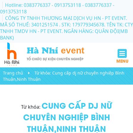
Hotline: 0383776337 - 0913753118
- 0383776337 -
0913753118
CÔNG TY TNHH THƯƠNG MẠI DỊCH VỤ HN - PT EVENT.
MÃ SỐ THUẾ: 3401251574 . STK: 179779345678. TÊN TK: CTY
TNHH TMDV HN - PT EVENT. NGÂN HÀNG: QUÂN ĐỘI(MB
BANK)
Hà Nhí
event
TỔ CHỨC SỰ KIỆN CHUYÊN NGHIỆP
MENU
Trang chủ
Từ khóa:
Cung cấp dj nữ chuyên nghiệp Bình
Thuận,Ninh Thuận
CUNG CẤP DJ NỮ
Từ khóa:
CHUYÊN NGHIỆP BÌNH
THUẬN,NINH THUẬN