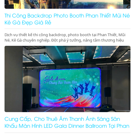
Thi Công Backdrop Photo Booth Phan Thiết Mũi Né
Kê Gà Đẹp Giá Rẻ
Dịch vụ thiết kế thi công backdrop, photo booth tại Phan Thiết, Mũi
Né, Kê Gà chuyên nghiệp. Đột phá ý tưởng, nâng tầm thương hiệu
cho sự kiện của bạn. Gọi ngay!
Cung Cấp, Cho Thuê Âm Thanh Ánh Sáng Sân
Khấu Màn Hình LED Gala Dinner Ballroom Tại Phan
Thiết Mũi Né Kê Gà Ninh Thuận Ninh Chữ Vĩnh Hy