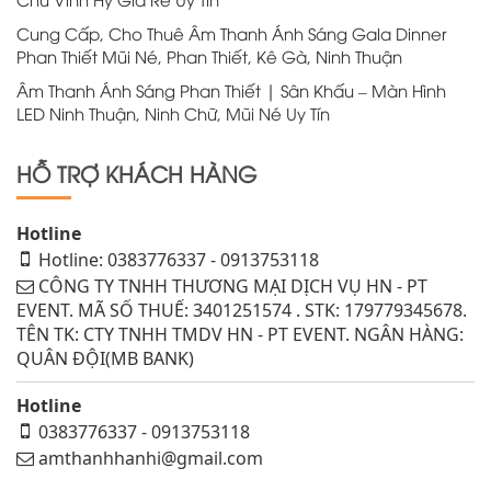
Cung Cấp, Cho Thuê Âm Thanh Ánh Sáng Gala Dinner
Phan Thiết Mũi Né, Phan Thiết, Kê Gà, Ninh Thuận
Âm Thanh Ánh Sáng Phan Thiết | Sân Khấu – Màn Hình
LED Ninh Thuận, Ninh Chữ, Mũi Né Uy Tín
HỖ TRỢ KHÁCH HÀNG
Hotline
Hotline: 0383776337 - 0913753118
CÔNG TY TNHH THƯƠNG MẠI DỊCH VỤ HN - PT
EVENT. MÃ SỐ THUẾ: 3401251574 . STK: 179779345678.
TÊN TK: CTY TNHH TMDV HN - PT EVENT. NGÂN HÀNG:
QUÂN ĐỘI(MB BANK)
Hotline
0383776337 - 0913753118
amthanhhanhi@gmail.com