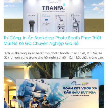
Thi Công, In Ấn Backdrop Photo Booth Phan Thiết
Mũi Né Kê Gà Chuyên Nghiệp Giá Rẻ
Dịch vụ thi công, in ấn backdrop photo booth Phan Thiết, Mũi Né, Kê
Gà trọn gói, sang trọng cho hội nghị, sự kiện. Cam kết chất lượng cao,
đúng tiến độ. Gọi ngay!