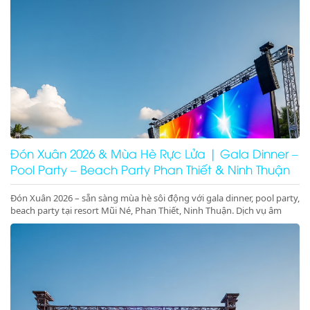
Đón Xuân 2026 & Mùa Hè Rực Lửa | Gala Dinner –
Pool Party – Beach Party Phan Thiết & Ninh Thuận
Đón Xuân 2026 – sẵn sàng mùa hè sôi động với gala dinner, pool party,
beach party tại resort Mũi Né, Phan Thiết, Ninh Thuận. Dịch vụ âm
thanh ánh sáng – sân khấu – LED chuyên nghiệp, đặt lịch ngay!