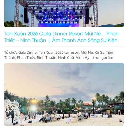
Tân Xuân 2026 Gala Dinner Resort Mũi Né – Phan
Thiết – Ninh Thuận | Âm Thanh Ánh Sáng Sự Kiện
Cao Cấp
Tổ chức Gala Dinner Tân Xuân 2026 tại resort Mũi Né, Kê Gà, Tiến
Thành, Phan Thiết, Bình Thuận, Ninh Chữ, Vĩnh Hy – trọn gói âm
thanh ánh sáng, sân khấu, màn hình LED, concept sự kiện đầu năm
sang trọng – đặt lịch ngay hôm nay!